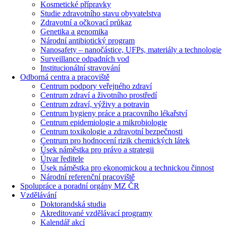
Kosmetické přípravky
Studie zdravotního stavu obyvatelstva
Zdravotní a očkovací průkaz
Genetika a genomika
Národní antibiotický program
Nanosafety – nanočástice, UFPs, materiály a technologie
Surveillance odpadních vod
Institucionální stravování
Odborná centra a pracoviště
Centrum podpory veřejného zdraví
Centrum zdraví a životního prostředí
Centrum zdraví, výživy a potravin
Centrum hygieny práce a pracovního lékařství
Centrum epidemiologie a mikrobiologie
Centrum toxikologie a zdravotní bezpečnosti
Centrum pro hodnocení rizik chemických látek
Úsek náměstka pro právo a strategii
Útvar ředitele
Úsek náměstka pro ekonomickou a technickou činnost
Národní referenční pracoviště
Spolupráce a poradní orgány MZ ČR
Vzdělávání
Doktorandská studia
Akreditované vzdělávací programy
Kalendář akcí