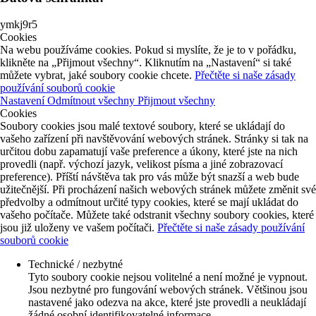
ymkj9r5
Cookies
Na webu používáme cookies. Pokud si myslíte, že je to v pořádku,
klikněte na „Přijmout všechny“. Kliknutím na „Nastavení“ si také
můžete vybrat, jaké soubory cookie chcete.
Přečtěte si naše zásady
používání souborů cookie
Nastavení
Odmítnout všechny
Přijmout všechny
Cookies
Soubory cookies jsou malé textové soubory, které se ukládají do
vašeho zařízení při navštěvování webových stránek. Stránky si tak na
určitou dobu zapamatují vaše preference a úkony, které jste na nich
provedli (např. výchozí jazyk, velikost písma a jiné zobrazovací
preference). Příští návštěva tak pro vás může být snazší a web bude
užitečnější. Při procházení našich webových stránek můžete změnit své
předvolby a odmítnout určité typy cookies, které se mají ukládat do
vašeho počítače. Můžete také odstranit všechny soubory cookies, které
jsou již uloženy ve vašem počítači.
Přečtěte si naše zásady používání
souborů cookie
Technické / nezbytné
Tyto soubory cookie nejsou volitelné a není možné je vypnout.
Jsou nezbytné pro fungování webových stránek. Většinou jsou
nastavené jako odezva na akce, které jste provedli a neukládají
žádné osobní identifikovatelné informace.