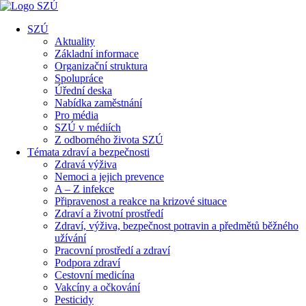
SZÚ
Aktuality
Základní informace
Organizační struktura
Spolupráce
Úřední deska
Nabídka zaměstnání
Pro média
SZÚ v médiích
Z odborného života SZÚ
Témata zdraví a bezpečnosti
Zdravá výživa
Nemoci a jejich prevence
A – Z infekce
Připravenost a reakce na krizové situace
Zdraví a životní prostředí
Zdraví, výživa, bezpečnost potravin a předmětů běžného
užívání
Pracovní prostředí a zdraví
Podpora zdraví
Cestovní medicína
Vakcíny a očkování
Pesticidy