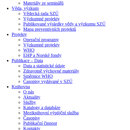
Materiály ze seminářů
Věda, výzkum
Vědecká rada SZÚ
Výzkumné projekty
Publikované výsledky vědy a výzkumu SZÚ
Mapa preventivních projektů
Projekty
Operační programy
Výzkumné projekty
WHO
EHP a Norské fondy
Publikace – Data
Data a statistické údaje
Zdravotně výchovné materiály
Směrnice WHO
Časopisy vydávané v SZÚ
Knihovna
O nás
Aktuality
Služby
Katalogy a databáze
Meziknihovní výpůjční služba
Časopisy
Publikační činnost
Kontakty