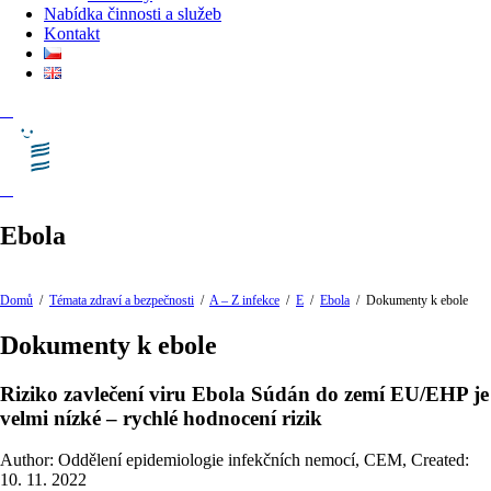
Nabídka činnosti a služeb
Kontakt
Ebola
Domů
/
Témata zdraví a bezpečnosti
/
A – Z infekce
/
E
/
Ebola
/
Dokumenty k ebole
Dokumenty k ebole
Riziko zavlečení viru Ebola Súdán do zemí EU/EHP je
velmi nízké – rychlé hodnocení rizik
Author: Oddělení epidemiologie infekčních nemocí, CEM
,
Created:
10. 11. 2022