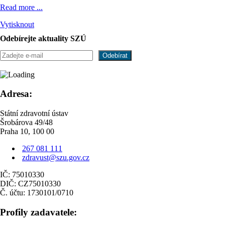
Read more ...
Vytisknout
Odebírejte aktuality SZÚ
Adresa:
Státní zdravotní ústav
Šrobárova 49/48
Praha 10, 100 00
267 081 111
zdravust@szu.gov.cz
IČ: 75010330
DIČ: CZ75010330
Č. účtu: 1730101/0710
Profily zadavatele: