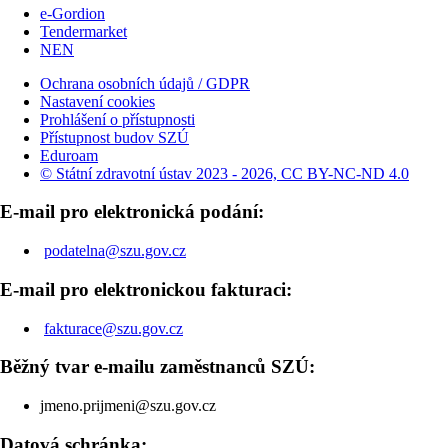
e-Gordion
Tendermarket
NEN
Ochrana osobních údajů / GDPR
Nastavení cookies
Prohlášení o přístupnosti
Přístupnost budov SZÚ
Eduroam
© Státní zdravotní ústav 2023 - 2026, CC BY-NC-ND 4.0
E-mail pro elektronická podání:
podatelna@szu.gov.cz
E-mail pro elektronickou fakturaci:
fakturace@szu.gov.cz
Běžný tvar e-mailu zaměstnanců SZÚ:
jmeno.prijmeni@szu.gov.cz
Datová schránka: