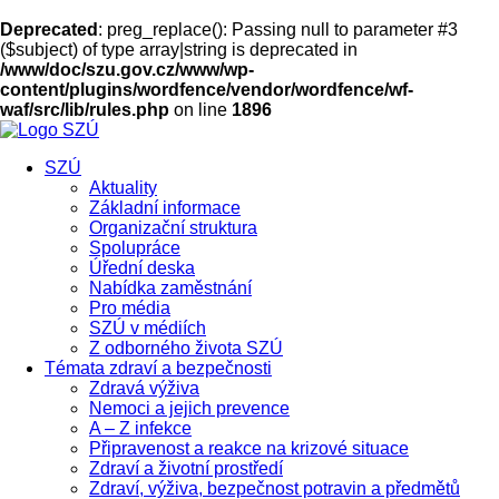
Deprecated
: preg_replace(): Passing null to parameter #3
($subject) of type array|string is deprecated in
/www/doc/szu.gov.cz/www/wp-
content/plugins/wordfence/vendor/wordfence/wf-
waf/src/lib/rules.php
on line
1896
SZÚ
Aktuality
Základní informace
Organizační struktura
Spolupráce
Úřední deska
Nabídka zaměstnání
Pro média
SZÚ v médiích
Z odborného života SZÚ
Témata zdraví a bezpečnosti
Zdravá výživa
Nemoci a jejich prevence
A – Z infekce
Připravenost a reakce na krizové situace
Zdraví a životní prostředí
Zdraví, výživa, bezpečnost potravin a předmětů