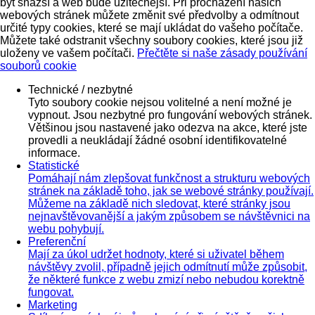
být snazší a web bude užitečnější. Při procházení našich
webových stránek můžete změnit své předvolby a odmítnout
určité typy cookies, které se mají ukládat do vašeho počítače.
Můžete také odstranit všechny soubory cookies, které jsou již
uloženy ve vašem počítači.
Přečtěte si naše zásady používání
souborů cookie
Technické / nezbytné
Tyto soubory cookie nejsou volitelné a není možné je
vypnout. Jsou nezbytné pro fungování webových stránek.
Většinou jsou nastavené jako odezva na akce, které jste
provedli a neukládají žádné osobní identifikovatelné
informace.
Statistické
Pomáhají nám zlepšovat funkčnost a strukturu webových
stránek na základě toho, jak se webové stránky používají.
Můžeme na základě nich sledovat, které stránky jsou
nejnavštěvovanější a jakým způsobem se návštěvnici na
webu pohybují.
Preferenční
Mají za úkol udržet hodnoty, které si uživatel během
návštěvy zvolil, případně jejich odmítnutí může způsobit,
že některé funkce z webu zmizí nebo nebudou korektně
fungovat.
Marketing