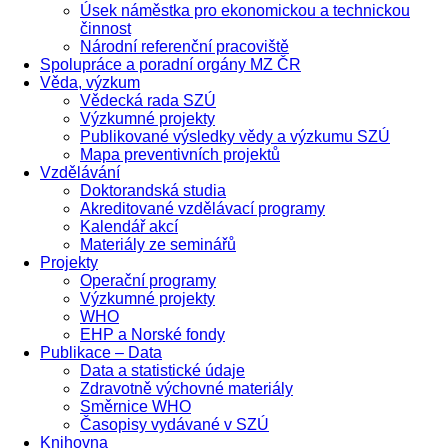
Úsek náměstka pro ekonomickou a technickou
činnost
Národní referenční pracoviště
Spolupráce a poradní orgány MZ ČR
Věda, výzkum
Vědecká rada SZÚ
Výzkumné projekty
Publikované výsledky vědy a výzkumu SZÚ
Mapa preventivních projektů
Vzdělávání
Doktorandská studia
Akreditované vzdělávací programy
Kalendář akcí
Materiály ze seminářů
Projekty
Operační programy
Výzkumné projekty
WHO
EHP a Norské fondy
Publikace – Data
Data a statistické údaje
Zdravotně výchovné materiály
Směrnice WHO
Časopisy vydávané v SZÚ
Knihovna