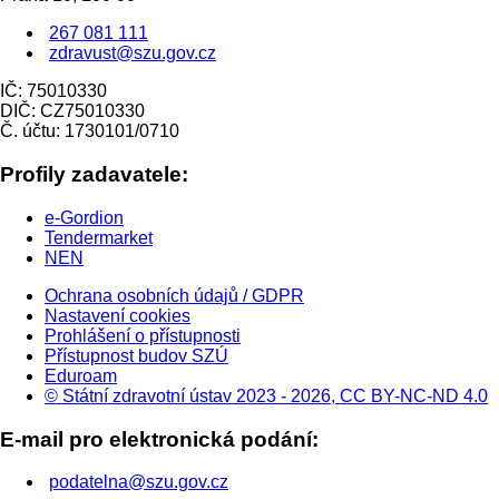
267 081 111
zdravust@szu.gov.cz
IČ: 75010330
DIČ: CZ75010330
Č. účtu: 1730101/0710
Profily zadavatele:
e-Gordion
Tendermarket
NEN
Ochrana osobních údajů / GDPR
Nastavení cookies
Prohlášení o přístupnosti
Přístupnost budov SZÚ
Eduroam
© Státní zdravotní ústav 2023 - 2026, CC BY-NC-ND 4.0
E-mail pro elektronická podání:
podatelna@szu.gov.cz