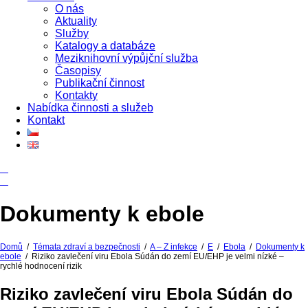
O nás
Aktuality
Služby
Katalogy a databáze
Meziknihovní výpůjční služba
Časopisy
Publikační činnost
Kontakty
Nabídka činnosti a služeb
Kontakt
Dokumenty k ebole
Domů
/
Témata zdraví a bezpečnosti
/
A – Z infekce
/
E
/
Ebola
/
Dokumenty k
ebole
/
Riziko zavlečení viru Ebola Súdán do zemí EU/EHP je velmi nízké –
rychlé hodnocení rizik
Riziko zavlečení viru Ebola Súdán do