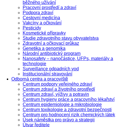
běžného užívání
Pracovní prostředí a zdraví
Podpora zdraví
Cestovní medicína
Vakcíny a očkování
Pesticidy
Kosmetické přípravky
Studie zdravotního stavu obyvatelstva
Zdravotní a očkovací průkaz
Genetika a genomika
Národní antibiotický program
Nanosafety – nanočástice, UFPs, materiály a
technologie
Surveillance odpadních vod
Institucionální stravování
Odborná centra a pracoviště
Centrum podpory veřejného zdraví
Centrum zdraví a životního prostředí
Centrum zdraví, výživy a potravin
Centrum hygieny práce a pracovního lékařství
Centrum epidemiologie a mikrobiologie
Centrum toxikologie a zdravotní bezpečnosti
Centrum pro hodnocení rizik chemických látek
Úsek náměstka pro právo a strategii
Útvar ředitele