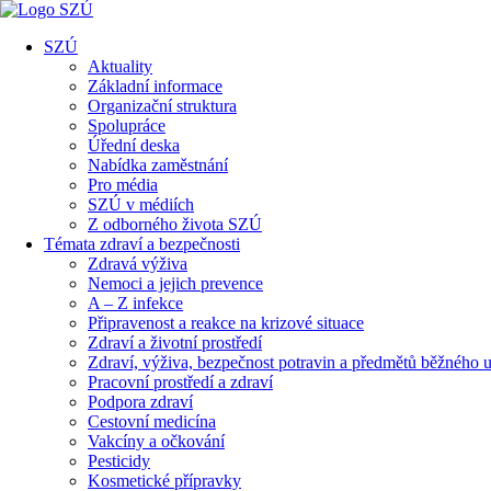
SZÚ
Aktuality
Základní informace
Organizační struktura
Spolupráce
Úřední deska
Nabídka zaměstnání
Pro média
SZÚ v médiích
Z odborného života SZÚ
Témata zdraví a bezpečnosti
Zdravá výživa
Nemoci a jejich prevence
A – Z infekce
Připravenost a reakce na krizové situace
Zdraví a životní prostředí
Zdraví, výživa, bezpečnost potravin a předmětů běžného u
Pracovní prostředí a zdraví
Podpora zdraví
Cestovní medicína
Vakcíny a očkování
Pesticidy
Kosmetické přípravky