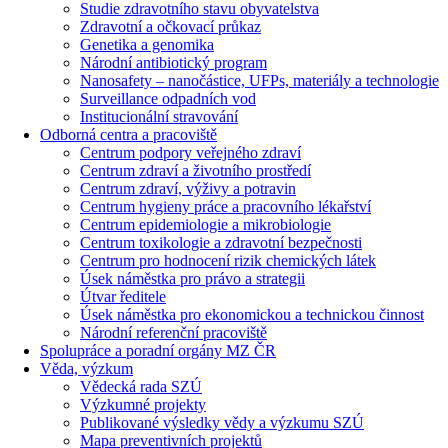
Studie zdravotního stavu obyvatelstva
Zdravotní a očkovací průkaz
Genetika a genomika
Národní antibiotický program
Nanosafety – nanočástice, UFPs, materiály a technologie
Surveillance odpadních vod
Institucionální stravování
Odborná centra a pracoviště
Centrum podpory veřejného zdraví
Centrum zdraví a životního prostředí
Centrum zdraví, výživy a potravin
Centrum hygieny práce a pracovního lékařství
Centrum epidemiologie a mikrobiologie
Centrum toxikologie a zdravotní bezpečnosti
Centrum pro hodnocení rizik chemických látek
Úsek náměstka pro právo a strategii
Útvar ředitele
Úsek náměstka pro ekonomickou a technickou činnost
Národní referenční pracoviště
Spolupráce a poradní orgány MZ ČR
Věda, výzkum
Vědecká rada SZÚ
Výzkumné projekty
Publikované výsledky vědy a výzkumu SZÚ
Mapa preventivních projektů