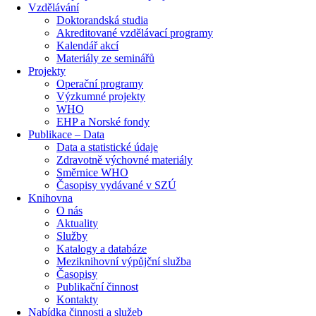
Vzdělávání
Doktorandská studia
Akreditované vzdělávací programy
Kalendář akcí
Materiály ze seminářů
Projekty
Operační programy
Výzkumné projekty
WHO
EHP a Norské fondy
Publikace – Data
Data a statistické údaje
Zdravotně výchovné materiály
Směrnice WHO
Časopisy vydávané v SZÚ
Knihovna
O nás
Aktuality
Služby
Katalogy a databáze
Meziknihovní výpůjční služba
Časopisy
Publikační činnost
Kontakty
Nabídka činnosti a služeb