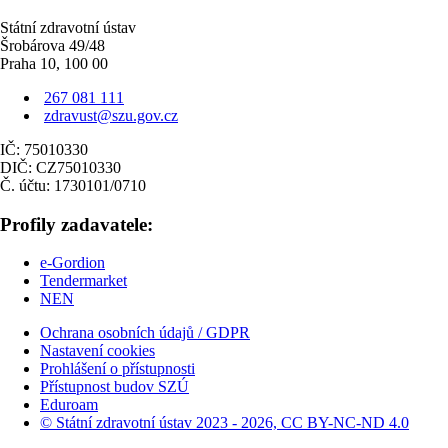
Státní zdravotní ústav
Šrobárova 49/48
Praha 10, 100 00
267 081 111
zdravust@szu.gov.cz
IČ: 75010330
DIČ: CZ75010330
Č. účtu: 1730101/0710
Profily zadavatele:
e-Gordion
Tendermarket
NEN
Ochrana osobních údajů / GDPR
Nastavení cookies
Prohlášení o přístupnosti
Přístupnost budov SZÚ
Eduroam
© Státní zdravotní ústav 2023 - 2026, CC BY-NC-ND 4.0