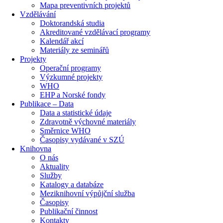
Mapa preventivních projektů
Vzdělávání
Doktorandská studia
Akreditované vzdělávací programy
Kalendář akcí
Materiály ze seminářů
Projekty
Operační programy
Výzkumné projekty
WHO
EHP a Norské fondy
Publikace – Data
Data a statistické údaje
Zdravotně výchovné materiály
Směrnice WHO
Časopisy vydávané v SZÚ
Knihovna
O nás
Aktuality
Služby
Katalogy a databáze
Meziknihovní výpůjční služba
Časopisy
Publikační činnost
Kontakty