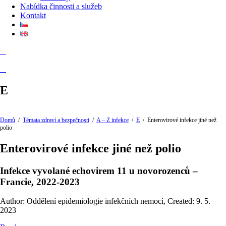
Nabídka činnosti a služeb
Kontakt
E
Domů
/
Témata zdraví a bezpečnosti
/
A – Z infekce
/
E
/
Enterovirové infekce jiné než
polio
Enterovirové infekce jiné než polio
Infekce vyvolané echovirem 11 u novorozenců –
Francie, 2022-2023
Author: Oddělení epidemiologie infekčních nemocí
,
Created: 9. 5.
2023