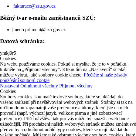
fakturace@szu.gov.cz
Běžný tvar e-mailu zaměstnanců SZÚ:
jmeno.prijmeni@szu.gov.cz
Datová schránka:
ymkj9r5
Cookies
Na webu používáme cookies. Pokud si myslíte, že je to v pořádku,
klikněte na „Přijmout všechny“. Kliknutím na „Nastavení“ si také
můžete vybrat, jaké soubory cookie chcete.
Přečtěte si naše zásady
používání souborů cookie
Nastavení
Odmítnout všechny
Přijmout všechny
Cookies
Soubory cookies jsou malé textové soubory, které se ukládají do
vašeho zařízení při navštěvování webových stránek. Stránky si tak na
určitou dobu zapamatují vaše preference a úkony, které jste na nich
provedli (např. výchozí jazyk, velikost písma a jiné zobrazovací
preference). Příští návštěva tak pro vás může být snazší a web bude
užitečnější. Při procházení našich webových stránek můžete změnit své
předvolby a odmítnout určité typy cookies, které se mají ukládat do
vašeho počítače. Můžete také odstranit všechny soubory cookies, které