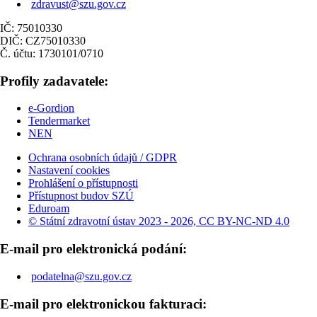
zdravust@szu.gov.cz
IČ: 75010330
DIČ: CZ75010330
Č. účtu: 1730101/0710
Profily zadavatele:
e-Gordion
Tendermarket
NEN
Ochrana osobních údajů / GDPR
Nastavení cookies
Prohlášení o přístupnosti
Přístupnost budov SZÚ
Eduroam
© Státní zdravotní ústav 2023 - 2026, CC BY-NC-ND 4.0
E-mail pro elektronická podání:
podatelna@szu.gov.cz
E-mail pro elektronickou fakturaci: