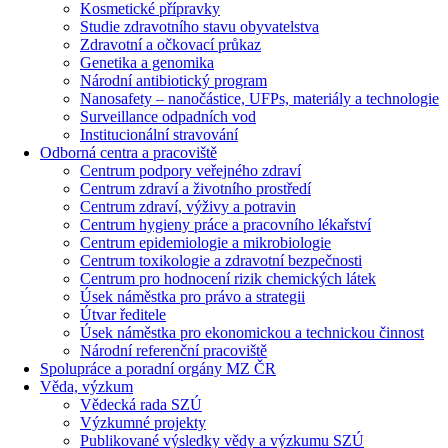
Kosmetické přípravky
Studie zdravotního stavu obyvatelstva
Zdravotní a očkovací průkaz
Genetika a genomika
Národní antibiotický program
Nanosafety – nanočástice, UFPs, materiály a technologie
Surveillance odpadních vod
Institucionální stravování
Odborná centra a pracoviště
Centrum podpory veřejného zdraví
Centrum zdraví a životního prostředí
Centrum zdraví, výživy a potravin
Centrum hygieny práce a pracovního lékařství
Centrum epidemiologie a mikrobiologie
Centrum toxikologie a zdravotní bezpečnosti
Centrum pro hodnocení rizik chemických látek
Úsek náměstka pro právo a strategii
Útvar ředitele
Úsek náměstka pro ekonomickou a technickou činnost
Národní referenční pracoviště
Spolupráce a poradní orgány MZ ČR
Věda, výzkum
Vědecká rada SZÚ
Výzkumné projekty
Publikované výsledky vědy a výzkumu SZÚ