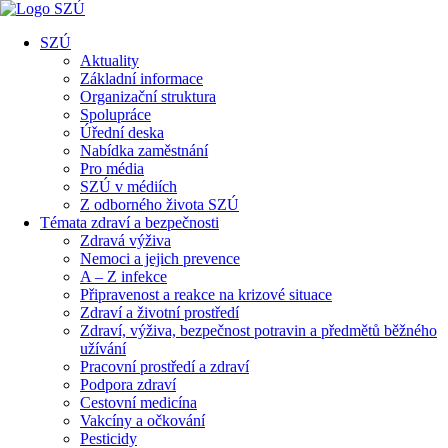
SZÚ
Aktuality
Základní informace
Organizační struktura
Spolupráce
Úřední deska
Nabídka zaměstnání
Pro média
SZÚ v médiích
Z odborného života SZÚ
Témata zdraví a bezpečnosti
Zdravá výživa
Nemoci a jejich prevence
A – Z infekce
Připravenost a reakce na krizové situace
Zdraví a životní prostředí
Zdraví, výživa, bezpečnost potravin a předmětů běžného
užívání
Pracovní prostředí a zdraví
Podpora zdraví
Cestovní medicína
Vakcíny a očkování
Pesticidy