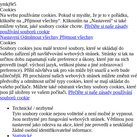
ymkj9r5
Cookies
Na webu používáme cookies. Pokud si myslíte, že je to v pořádku,
klikněte na „Přijmout všechny“. Kliknutím na „Nastavení“ si také
můžete vybrat, jaké soubory cookie chcete.
Přečtěte si naše zásady
používání souborů cookie
Nastavení
Odmítnout všechny
Přijmout všechny
Cookies
Soubory cookies jsou malé textové soubory, které se ukládají do
vašeho zařízení při navštěvování webových stránek. Stránky si tak na
určitou dobu zapamatují vaše preference a úkony, které jste na nich
provedli (např. výchozí jazyk, velikost písma a jiné zobrazovací
preference). Příští návštěva tak pro vás může být snazší a web bude
užitečnější. Při procházení našich webových stránek můžete změnit své
předvolby a odmítnout určité typy cookies, které se mají ukládat do
vašeho počítače. Můžete také odstranit všechny soubory cookies, které
jsou již uloženy ve vašem počítači.
Přečtěte si naše zásady používání
souborů cookie
Technické / nezbytné
Tyto soubory cookie nejsou volitelné a není možné je vypnout.
Jsou nezbytné pro fungování webových stránek. Většinou jsou
nastavené jako odezva na akce, které jste provedli a neukládají
žádné osobní identifikovatelné informace.
Statistické