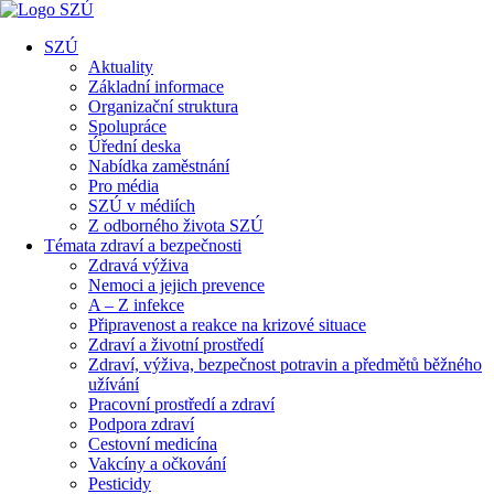
SZÚ
Aktuality
Základní informace
Organizační struktura
Spolupráce
Úřední deska
Nabídka zaměstnání
Pro média
SZÚ v médiích
Z odborného života SZÚ
Témata zdraví a bezpečnosti
Zdravá výživa
Nemoci a jejich prevence
A – Z infekce
Připravenost a reakce na krizové situace
Zdraví a životní prostředí
Zdraví, výživa, bezpečnost potravin a předmětů běžného
užívání
Pracovní prostředí a zdraví
Podpora zdraví
Cestovní medicína
Vakcíny a očkování
Pesticidy