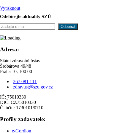
Vytisknout
Odebírejte aktuality SZÚ
Adresa:
Státní zdravotní ústav
Šrobárova 49/48
Praha 10, 100 00
267 081 111
zdravust@szu.gov.cz
IČ: 75010330
DIČ: CZ75010330
Č. účtu: 1730101/0710
Profily zadavatele:
e-Gordion