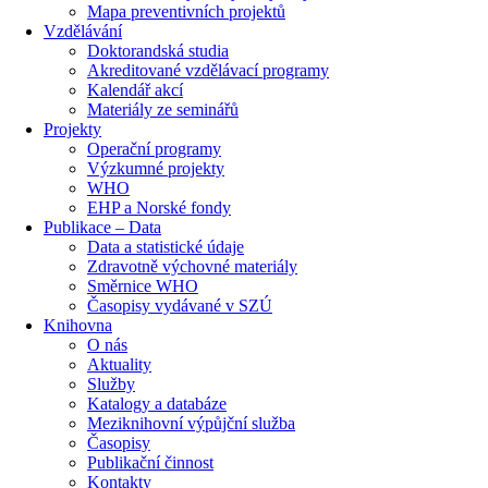
Mapa preventivních projektů
Vzdělávání
Doktorandská studia
Akreditované vzdělávací programy
Kalendář akcí
Materiály ze seminářů
Projekty
Operační programy
Výzkumné projekty
WHO
EHP a Norské fondy
Publikace – Data
Data a statistické údaje
Zdravotně výchovné materiály
Směrnice WHO
Časopisy vydávané v SZÚ
Knihovna
O nás
Aktuality
Služby
Katalogy a databáze
Meziknihovní výpůjční služba
Časopisy
Publikační činnost
Kontakty