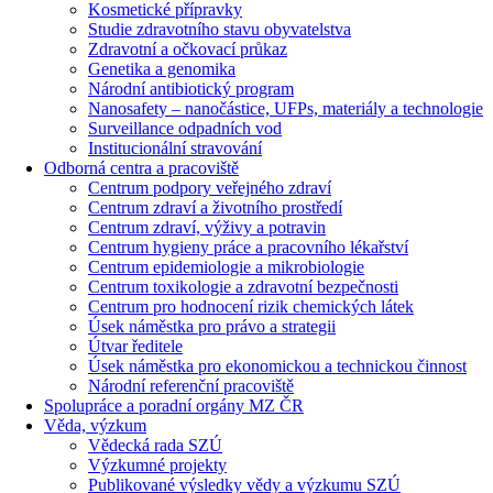
Kosmetické přípravky
Studie zdravotního stavu obyvatelstva
Zdravotní a očkovací průkaz
Genetika a genomika
Národní antibiotický program
Nanosafety – nanočástice, UFPs, materiály a technologie
Surveillance odpadních vod
Institucionální stravování
Odborná centra a pracoviště
Centrum podpory veřejného zdraví
Centrum zdraví a životního prostředí
Centrum zdraví, výživy a potravin
Centrum hygieny práce a pracovního lékařství
Centrum epidemiologie a mikrobiologie
Centrum toxikologie a zdravotní bezpečnosti
Centrum pro hodnocení rizik chemických látek
Úsek náměstka pro právo a strategii
Útvar ředitele
Úsek náměstka pro ekonomickou a technickou činnost
Národní referenční pracoviště
Spolupráce a poradní orgány MZ ČR
Věda, výzkum
Vědecká rada SZÚ
Výzkumné projekty
Publikované výsledky vědy a výzkumu SZÚ