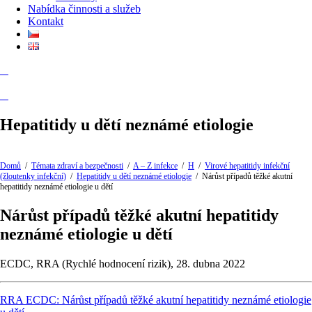
Nabídka činnosti a služeb
Kontakt
Hepatitidy u dětí neznámé etiologie
Domů
/
Témata zdraví a bezpečnosti
/
A – Z infekce
/
H
/
Virové hepatitidy infekční
(žloutenky infekční)
/
Hepatitidy u dětí neznámé etiologie
/
Nárůst případů těžké akutní
hepatitidy neznámé etiologie u dětí
Nárůst případů těžké akutní hepatitidy
neznámé etiologie u dětí
ECDC, RRA (Rychlé hodnocení rizik), 28. dubna 2022
RRA ECDC: Nárůst případů těžké akutní hepatitidy neznámé etiologie