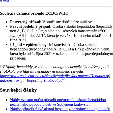
u dětí
Společná definice případu ECDC/WHO
Potvrzený případ:
V současné době nelze aplikovat.
Pravděpodobný případ:
Osoba s akutní hepatitidou (hepatitidy
non A, B, C, D a E*) s hladinou sérových transamináz >500
IU/l (AST nebo ALT), která je ve věku 16 let nebo mladší, od 1.
října 2021
Případ v epidemiologické souvislosti:
Osoba s akutní
hepatitidou (hepatitidy non A, B, C, D a E*) jakéhokoliv věku,
která byla od 1. října 2021 v úzkém kontaktu s pravděpodobným
případem.
* Případy hepatitidy se známou etiologií by neměly být hlášeny podle
Protokolu pro hlášení hepatitidy neznámého původu
https://www.ecdc.europa.eu/sites/default/files/documents/Hepatitis-of-
unknown-origin-Reporting-Protocol.pdf
Související články
Náhlý vzestup počtu případů onemocnění akutní hepatitidou
neznámého původu u dětí ve Spojeném království
Nárůst případů těžké akutní hepatitidy neznámé etiologie u dětí