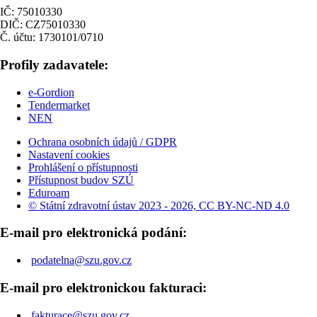
IČ: 75010330
DIČ: CZ75010330
Č. účtu: 1730101/0710
Profily zadavatele:
e-Gordion
Tendermarket
NEN
Ochrana osobních údajů / GDPR
Nastavení cookies
Prohlášení o přístupnosti
Přístupnost budov SZÚ
Eduroam
© Státní zdravotní ústav 2023 - 2026, CC BY-NC-ND 4.0
E-mail pro elektronická podání:
podatelna@szu.gov.cz
E-mail pro elektronickou fakturaci:
fakturace@szu.gov.cz