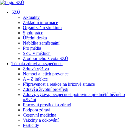
SZÚ
Aktuality
Základní informace
Organizační struktura
Spolupráce
Úřední deska
Nabídka zaměstnání
Pro média
SZÚ v médiích
Z odborného života SZÚ
Témata zdraví a bezpečnosti
Zdravá výživa
Nemoci a jejich prevence
A – Z infekce
Připravenost a reakce na krizové situace
Zdraví a životní prostředí
Zdraví, výživa, bezpečnost potravin a předmětů běžného
užívání
Pracovní prostředí a zdraví
Podpora zdraví
Cestovní medicína
Vakcíny a očkování
Pesticidy