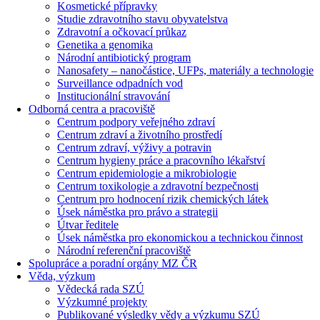
Kosmetické přípravky
Studie zdravotního stavu obyvatelstva
Zdravotní a očkovací průkaz
Genetika a genomika
Národní antibiotický program
Nanosafety – nanočástice, UFPs, materiály a technologie
Surveillance odpadních vod
Institucionální stravování
Odborná centra a pracoviště
Centrum podpory veřejného zdraví
Centrum zdraví a životního prostředí
Centrum zdraví, výživy a potravin
Centrum hygieny práce a pracovního lékařství
Centrum epidemiologie a mikrobiologie
Centrum toxikologie a zdravotní bezpečnosti
Centrum pro hodnocení rizik chemických látek
Úsek náměstka pro právo a strategii
Útvar ředitele
Úsek náměstka pro ekonomickou a technickou činnost
Národní referenční pracoviště
Spolupráce a poradní orgány MZ ČR
Věda, výzkum
Vědecká rada SZÚ
Výzkumné projekty
Publikované výsledky vědy a výzkumu SZÚ