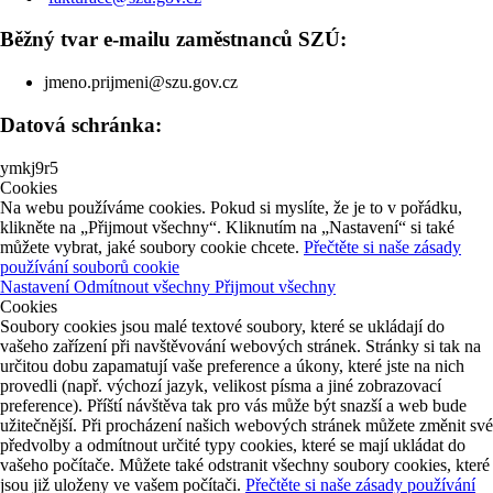
Běžný tvar e-mailu zaměstnanců SZÚ:
jmeno.prijmeni@szu.gov.cz
Datová schránka:
ymkj9r5
Cookies
Na webu používáme cookies. Pokud si myslíte, že je to v pořádku,
klikněte na „Přijmout všechny“. Kliknutím na „Nastavení“ si také
můžete vybrat, jaké soubory cookie chcete.
Přečtěte si naše zásady
používání souborů cookie
Nastavení
Odmítnout všechny
Přijmout všechny
Cookies
Soubory cookies jsou malé textové soubory, které se ukládají do
vašeho zařízení při navštěvování webových stránek. Stránky si tak na
určitou dobu zapamatují vaše preference a úkony, které jste na nich
provedli (např. výchozí jazyk, velikost písma a jiné zobrazovací
preference). Příští návštěva tak pro vás může být snazší a web bude
užitečnější. Při procházení našich webových stránek můžete změnit své
předvolby a odmítnout určité typy cookies, které se mají ukládat do
vašeho počítače. Můžete také odstranit všechny soubory cookies, které
jsou již uloženy ve vašem počítači.
Přečtěte si naše zásady používání