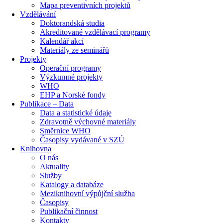
Mapa preventivních projektů
Vzdělávání
Doktorandská studia
Akreditované vzdělávací programy
Kalendář akcí
Materiály ze seminářů
Projekty
Operační programy
Výzkumné projekty
WHO
EHP a Norské fondy
Publikace – Data
Data a statistické údaje
Zdravotně výchovné materiály
Směrnice WHO
Časopisy vydávané v SZÚ
Knihovna
O nás
Aktuality
Služby
Katalogy a databáze
Meziknihovní výpůjční služba
Časopisy
Publikační činnost
Kontakty