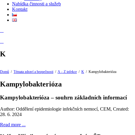
Nabídka činnosti a služeb
Kontakt
K
Domů
/
Témata zdraví a bezpečnosti
/
A – Z infekce
/
K
/
Kampylobakterióza
Kampylobakterióza
Kampylobakterióza – souhrn základních informací
Author: Oddělení epidemiologie infekčních nemocí, CEM
,
Created:
28. 6. 2024
Read more ...