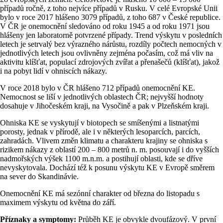
případů ročně, z toho nejvíce případů v Rusku. V celé Evropské Unii
bylo v roce 2017 hlášeno 3079 případů, z toho 687 v České republice.
V ČR je onemocnění sledováno od roku 1945 a od roku 1971 jsou
hlášeny jen laboratorně potvrzené případy. Trend výskytu v posledních
letech je setrvalý bez výrazného nárůstu, rozdíly počtech nemocných v
jednotlivých letech jsou ovlivněny zejména počasím, což má vliv na
aktivitu klíšťat, populací zdrojových zvířat a přenašečů (klíšťat), jakož
i na pobyt lidí v ohniscích nákazy.
V roce 2018 bylo v ČR hlášeno 712 případů onemocnění KE.
Nemocnost se liší v jednotlivých oblastech ČR; nejvyšší hodnoty
dosahuje v Jihočeském kraji, na Vysočině a pak v Plzeňském kraji.
Ohniska KE se vyskytují v biotopech se smíšenými a listnatými
porosty, jednak v přírodě, ale i v některých lesoparcích, parcích,
zahradách. Vlivem změn klimatu a charakteru krajiny se ohniska s
rizikem nákazy z oblastí 200 – 800 metrů n. m. posouvají i do vyšších
nadmořských výšek 1100 m.n.m. a postihují oblasti, kde se dříve
nevyskytovala. Dochází též k posunu výskytu KE v Evropě směrem
na sever do Skandinávie.
Onemocnění KE má sezónní charakter od března do listopadu s
maximem výskytu od května do září.
Příznaky a symptomy:
Průběh KE je obvykle dvoufázový. V první