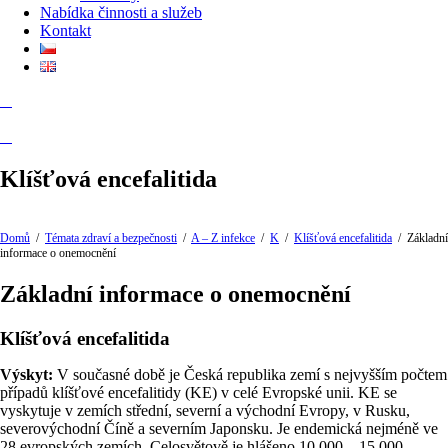
Nabídka činnosti a služeb
Kontakt
Klíšťová encefalitida
Domů
/
Témata zdraví a bezpečnosti
/
A – Z infekce
/
K
/
Klíšťová encefalitida
/
Základní
informace o onemocnění
Základní informace o onemocnění
Klíšťová encefalitida
Výskyt:
V současné době je Česká republika zemí s nejvyšším počtem
případů klíšťové encefalitidy (KE) v celé Evropské unii. KE se
vyskytuje v zemích střední, severní a východní Evropy, v Rusku,
severovýchodní Číně a severním Japonsku. Je endemická nejméně ve
28 evropských zemích. Celosvětově je hlášeno 10 000 – 15 000