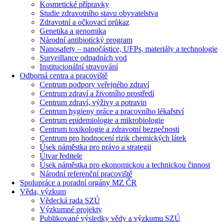
Kosmetické přípravky
Studie zdravotního stavu obyvatelstva
Zdravotní a očkovací průkaz
Genetika a genomika
Národní antibiotický program
Nanosafety – nanočástice, UFPs, materiály a technologie
Surveillance odpadních vod
Institucionální stravování
Odborná centra a pracoviště
Centrum podpory veřejného zdraví
Centrum zdraví a životního prostředí
Centrum zdraví, výživy a potravin
Centrum hygieny práce a pracovního lékařství
Centrum epidemiologie a mikrobiologie
Centrum toxikologie a zdravotní bezpečnosti
Centrum pro hodnocení rizik chemických látek
Úsek náměstka pro právo a strategii
Útvar ředitele
Úsek náměstka pro ekonomickou a technickou činnost
Národní referenční pracoviště
Spolupráce a poradní orgány MZ ČR
Věda, výzkum
Vědecká rada SZÚ
Výzkumné projekty
Publikované výsledky vědy a výzkumu SZÚ