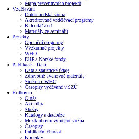
Mapa preventivních projektů
Vzdělávání
Doktorandská studia
Akreditované vzdělávací programy
Kalendář akcí
Materiály ze seminářů
Projekty
Operační programy
Výzkumné projekty
WHO
EHP a Norské fondy
Publikace – Data
Data a statistické údaje
Zdravotně výchovné materiály
Směrnice WHO
Časopisy vydávané v SZÚ
Knihovna
O nás
Aktuality
Služby
Katalogy a databáze
Meziknihovní výpůjční služba
Časopisy
Publikační činnost
Kontakty