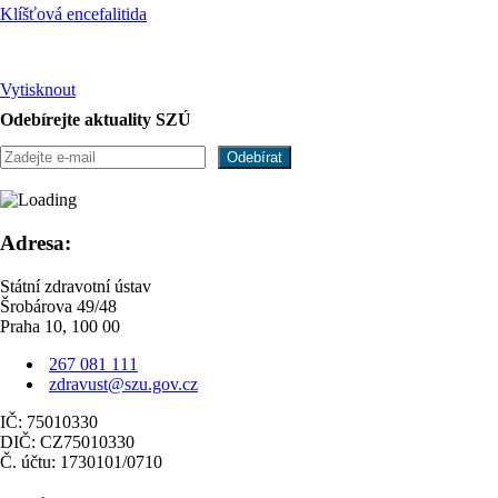
Klíšťová encefalitida
Vytisknout
Odebírejte aktuality SZÚ
Adresa:
Státní zdravotní ústav
Šrobárova 49/48
Praha 10, 100 00
267 081 111
zdravust@szu.gov.cz
IČ: 75010330
DIČ: CZ75010330
Č. účtu: 1730101/0710