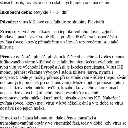
starších osob, rovněž u osob oslabených jiným onemocněním.
Inkubační doba:
obvykle 7 – 14 dní.
Původce:
virus klíšťové encefalitidy ze skupiny Flavivirů
Zdroj:
rezervoárem nákazy jsou teplokrevní obratlovci, zejména
hlodavci, ptáci, savci volně žijící, popřípadě některá hospodářská
zvířata (ovce, kozy); přenašečem a zároveň rezervoárem jsou také
klíšťata.
Přenos:
nejčastěji přenáší přisátím klíštěte obecného – Ixodes ricinus
infikovaného virem klíšťové encefalitidy; přenašečem východního
typu viru ve východní Evropě a Asii je Ixodes persulcatus. Virus KE
mohou přenést všechna vývojová stádia klíštěte (larva, nymfa i
dospělec). Dále je možný přenos při odstraňování klíštěte (nepoužívání
ochranných pomůcek při odstraňování). Může dojít k přenosu i pitím
nepasterizovaného mléka ovčího, kozího, kravského a konzumací
nepasterizovaných sýrů nebo jiných výrobků z tepelně
nezpracovaného mléka, které může obsahovat virus KE. Nakažená
zvířata (ovce, kozy) mají virus v krvi několik dní a v té době se virus
dostává i do jejich mléka.
Je možná i nákaza laboratorní, dále přenos transfúzí a
transplantovanými orgány ve viremické fázi, tedy v době, kdy virus se