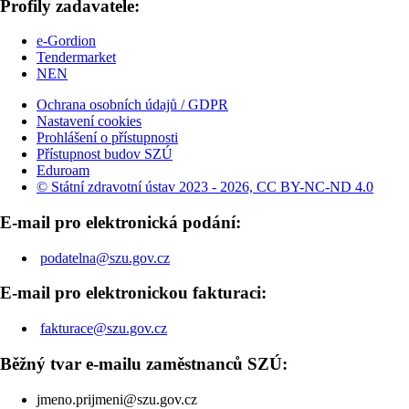
Profily zadavatele:
e-Gordion
Tendermarket
NEN
Ochrana osobních údajů / GDPR
Nastavení cookies
Prohlášení o přístupnosti
Přístupnost budov SZÚ
Eduroam
© Státní zdravotní ústav 2023 - 2026, CC BY-NC-ND 4.0
E-mail pro elektronická podání:
podatelna@szu.gov.cz
E-mail pro elektronickou fakturaci:
fakturace@szu.gov.cz
Běžný tvar e-mailu zaměstnanců SZÚ:
jmeno.prijmeni@szu.gov.cz