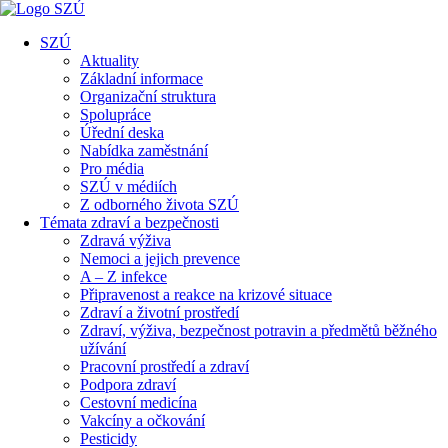
SZÚ
Aktuality
Základní informace
Organizační struktura
Spolupráce
Úřední deska
Nabídka zaměstnání
Pro média
SZÚ v médiích
Z odborného života SZÚ
Témata zdraví a bezpečnosti
Zdravá výživa
Nemoci a jejich prevence
A – Z infekce
Připravenost a reakce na krizové situace
Zdraví a životní prostředí
Zdraví, výživa, bezpečnost potravin a předmětů běžného
užívání
Pracovní prostředí a zdraví
Podpora zdraví
Cestovní medicína
Vakcíny a očkování
Pesticidy