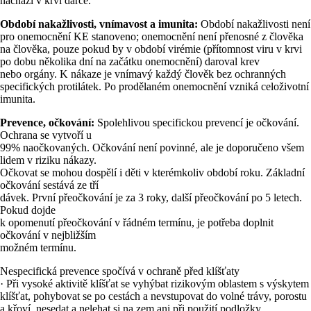
nachází v krvi dárce.
Období nakažlivosti, vnímavost a imunita:
Období nakažlivosti není
pro onemocnění KE stanoveno; onemocnění není přenosné z člověka
na člověka, pouze pokud by v období virémie (přítomnost viru v krvi
po dobu několika dní na začátku onemocnění) daroval krev
nebo orgány. K nákaze je vnímavý každý člověk bez ochranných
specifických protilátek. Po prodělaném onemocnění vzniká celoživotní
imunita.
Prevence, očkování:
Spolehlivou specifickou prevencí je očkování.
Ochrana se vytvoří u
99% naočkovaných. Očkování není povinné, ale je doporučeno všem
lidem v riziku nákazy.
Očkovat se mohou dospělí i děti v kterémkoliv období roku. Základní
očkování sestává ze tří
dávek. První přeočkování je za 3 roky, další přeočkování po 5 letech.
Pokud dojde
k opomenutí přeočkování v řádném termínu, je potřeba doplnit
očkování v nejbližším
možném termínu.
Nespecifická prevence spočívá v ochraně před klíšťaty
· Při vysoké aktivitě klíšťat se vyhýbat rizikovým oblastem s výskytem
klíšťat, pohybovat se po cestách a nevstupovat do volné trávy, porostu
a křoví, nesedat a nelehat si na zem ani při použití podložky.