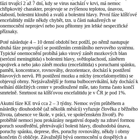
fázi trvající 2 až 7 dní, kdy se virus nachází v krvi, má nemoc
chřipkovitý charakter, projevuje se zvýšenou teplotou, únavou,
slabostí, bolestmi kloubů a svalů a bolestmi hlavy. První fáze klíšťové
encefalitidy může někdy chybět, tzn. u části nakažených se
onemocnění neprojeví nebo jsou přítomny jen lehké nespecifické
příznaky.
Poté následuje 4 – 10 denní období bez potíží, po němž nastupuje
druhá fáze projevující se postižením centrálního nervového systému.
Typické onemocnění probíhá jako virový zánět mozkových blan
(serózní meningitida) s bolestmi hlavy, světloplachostí, zánětem
spojivek a nebo jako zánět mozku (encefalitida) s poruchami spánku,
paměti, koncentrace, rovnováhy, dezorientace, dochází k postižení
hlavových nervů. Při postižení mozku a míchy (encefalomyelitis) se
objevují obrny. Nejzávažnější je forma bulbocervikální, kdy dochází k
selhání důležitých center v prodloužené míše, tato forma často končí
smrtelně. Smrtnost na klíšťovou encefalitidu je v ČR je pod 1%.
Akutní fáze KE trvá cca 2 – 3 týdny. Nemoc svým průběhem a
následky dlouhodobě (až několik měsíců) vyřazuje člověka z běžného
života, (absence ve škole, v práci, ve společenském životě). Po
proběhlé nemoci jsou prokázány negativní dopady na zdraví formou
poruch soustředění, přetrvávající bolesti hlavy, dlouhodobá únava,
poruchy spánku, deprese, třes, poruchy rovnováhy, někdy i obrny
končetin či obličeje. Závažnější bývá onemocnění u dospělých a