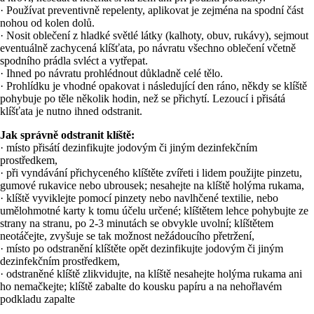
· Používat preventivně repelenty, aplikovat je zejména na spodní část
nohou od kolen dolů.
· Nosit oblečení z hladké světlé látky (kalhoty, obuv, rukávy), sejmout
eventuálně zachycená klíšťata, po návratu všechno oblečení včetně
spodního prádla svléct a vytřepat.
· Ihned po návratu prohlédnout důkladně celé tělo.
· Prohlídku je vhodné opakovat i následující den ráno, někdy se klíště
pohybuje po těle několik hodin, než se přichytí. Lezoucí i přisátá
klíšťata je nutno ihned odstranit.
Jak správně odstranit klíště:
· místo přisátí dezinfikujte jodovým či jiným dezinfekčním
prostředkem,
· při vyndávání přichyceného klíštěte zvířeti i lidem použijte pinzetu,
gumové rukavice nebo ubrousek; nesahejte na klíště holýma rukama,
· klíště vyviklejte pomocí pinzety nebo navlhčené textilie, nebo
umělohmotné karty k tomu účelu určené; klíštětem lehce pohybujte ze
strany na stranu, po 2-3 minutách se obvykle uvolní; klíštětem
neotáčejte, zvyšuje se tak možnost nežádoucího přetržení,
· místo po odstranění klíštěte opět dezinfikujte jodovým či jiným
dezinfekčním prostředkem,
· odstraněné klíště zlikvidujte, na klíště nesahejte holýma rukama ani
ho nemačkejte; klíště zabalte do kousku papíru a na nehořlavém
podkladu zapalte