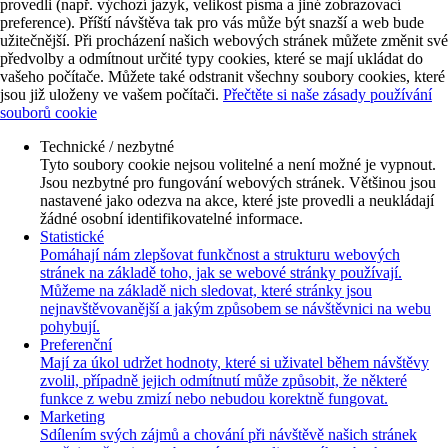
provedli (např. výchozí jazyk, velikost písma a jiné zobrazovací
preference). Příští návštěva tak pro vás může být snazší a web bude
užitečnější. Při procházení našich webových stránek můžete změnit své
předvolby a odmítnout určité typy cookies, které se mají ukládat do
vašeho počítače. Můžete také odstranit všechny soubory cookies, které
jsou již uloženy ve vašem počítači.
Přečtěte si naše zásady používání
souborů cookie
Technické / nezbytné
Tyto soubory cookie nejsou volitelné a není možné je vypnout.
Jsou nezbytné pro fungování webových stránek. Většinou jsou
nastavené jako odezva na akce, které jste provedli a neukládají
žádné osobní identifikovatelné informace.
Statistické
Pomáhají nám zlepšovat funkčnost a strukturu webových
stránek na základě toho, jak se webové stránky používají.
Můžeme na základě nich sledovat, které stránky jsou
nejnavštěvovanější a jakým způsobem se návštěvnici na webu
pohybují.
Preferenční
Mají za úkol udržet hodnoty, které si uživatel během návštěvy
zvolil, případně jejich odmítnutí může způsobit, že některé
funkce z webu zmizí nebo nebudou korektně fungovat.
Marketing
Sdílením svých zájmů a chování při návštěvě našich stránek