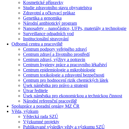
Kosmetické přípravky
Studie zdravotního stavu obyvatelstva
Zdravotní a očkovací průkaz
Genetika a genomika
Národní antibiotický program
Nanosafety – nanočástice, UFPs, materiály a technologie
Surveillance odpadních vod
Institucionální stravování
Odborná centra a pracoviště
Centrum podpory veřejného zdraví
Centrum zdraví a životního prostředí
Centrum zdraví, výživy a potravin
Centrum hygieny práce a pracovního lékařství
Centrum epidemiologie a mikrobiologie
Centrum toxikologie a zdravotní bezpečnosti
Centrum pro hodnocení rizik chemických látek
Úsek náměstka pro právo a strategii
Útvar ředitele
Úsek náměstka pro ekonomickou a technickou činnost
Národní referenční pracoviště
Spolupráce a poradní orgány MZ ČR
Věda, výzkum
Vědecká rada SZÚ
Výzkumné projekty
Publikované výsledky vědy a výzkumu SZÚ