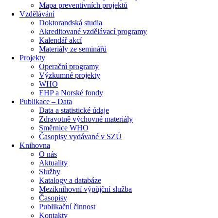
Mapa preventivních projektů
Vzdělávání
Doktorandská studia
Akreditované vzdělávací programy
Kalendář akcí
Materiály ze seminářů
Projekty
Operační programy
Výzkumné projekty
WHO
EHP a Norské fondy
Publikace – Data
Data a statistické údaje
Zdravotně výchovné materiály
Směrnice WHO
Časopisy vydávané v SZÚ
Knihovna
O nás
Aktuality
Služby
Katalogy a databáze
Meziknihovní výpůjční služba
Časopisy
Publikační činnost
Kontakty