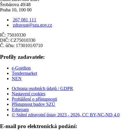
Šrobárova 49/48
Praha 10, 100 00
267 081 111
zdravust@szu.gov.cz
IČ: 75010330
DIČ: CZ75010330
Č. účtu: 1730101/0710
Profily zadavatele:
e-Gordion
Tendermarket
NEN
Ochrana osobních údajů / GDPR
Nastavení cookies
Prohlášení o přístupnosti
Přístupnost budov SZÚ
Eduroam
© Státní zdravotní ústav 2023 - 2026, CC BY-NC-ND 4.0
E-mail pro elektronická podání: