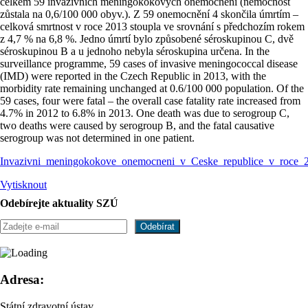
celkem 59 invazivních meningokokových onemocnění (nemocnost
zůstala na 0,6/100 000 obyv.). Z 59 onemocnění 4 skončila úmrtím –
celková smrtnost v roce 2013 stoupla ve srovnání s předchozím rokem
z 4,7 % na 6,8 %. Jedno úmrtí bylo způsobené séroskupinou C, dvě
séroskupinou B a u jednoho nebyla séroskupina určena. In the
surveillance programme, 59 cases of invasive meningococcal disease
(IMD) were reported in the Czech Republic in 2013, with the
morbidity rate remaining unchanged at 0.6/100 000 population. Of the
59 cases, four were fatal – the overall case fatality rate increased from
4.7% in 2012 to 6.8% in 2013. One death was due to serogroup C,
two deaths were caused by serogroup B, and the fatal causative
serogroup was not determined in one patient.
Invazivni_meningokokove_onemocneni_v_Ceske_republice_v_roce_
Vytisknout
Odebírejte aktuality SZÚ
Adresa:
Státní zdravotní ústav