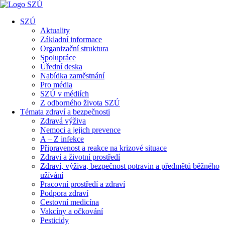
SZÚ
Aktuality
Základní informace
Organizační struktura
Spolupráce
Úřední deska
Nabídka zaměstnání
Pro média
SZÚ v médiích
Z odborného života SZÚ
Témata zdraví a bezpečnosti
Zdravá výživa
Nemoci a jejich prevence
A – Z infekce
Připravenost a reakce na krizové situace
Zdraví a životní prostředí
Zdraví, výživa, bezpečnost potravin a předmětů běžného
užívání
Pracovní prostředí a zdraví
Podpora zdraví
Cestovní medicína
Vakcíny a očkování
Pesticidy