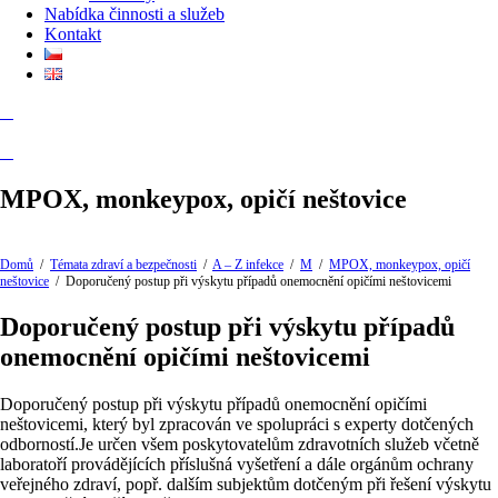
Nabídka činnosti a služeb
Kontakt
MPOX, monkeypox, opičí neštovice
Domů
/
Témata zdraví a bezpečnosti
/
A – Z infekce
/
M
/
MPOX, monkeypox, opičí
neštovice
/
Doporučený postup při výskytu případů onemocnění opičími neštovicemi
Doporučený postup při výskytu případů
onemocnění opičími neštovicemi
Doporučený postup při výskytu případů onemocnění opičími
neštovicemi, který byl zpracován ve spolupráci s experty dotčených
odborností.Je určen všem poskytovatelům zdravotních služeb včetně
laboratoří provádějících příslušná vyšetření a dále orgánům ochrany
veřejného zdraví, popř. dalším subjektům dotčeným při řešení výskytu