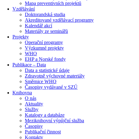
Mapa preventivních projektů
Vzdělávání
Doktorandská studia
Akreditované vzdělávací programy
Kalendář akcí
Materiály ze seminářů
Projekty
Operační programy
Výzkumné projekty
WHO
EHP a Norské fondy
Publikace – Data
Data a statistické údaje
Zdravotně výchovné materiály
Směrnice WHO
Časopisy vydávané v SZÚ
Knihovna
O nás
Aktuality
Služby
Katalogy a databáze
Meziknihovní výpůjční služba
Časopisy
Publikační činnost
Kontakty