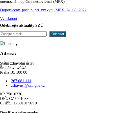
onemocnění opičími neštovicemi (MPX).
Doporuceny_postup_pri_vyskytu_MPX_24. 08. 2022
Vytisknout
Odebírejte aktuality SZÚ
Adresa:
Státní zdravotní ústav
Šrobárova 49/48
Praha 10, 100 00
267 081 111
zdravust@szu.gov.cz
IČ: 75010330
DIČ: CZ75010330
Č. účtu: 1730101/0710
Profily zadavatele: