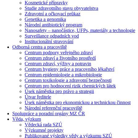
Kosmetické přípravky
Studie zdravotního stavu obyvatelstva
Zdravotní a očkovací průkaz
Genetika a genomika
Národní antibiotický program
Nanosafety – nanočástice, UFPs, materiály a technologie
Surveillance odpadních vod
Institucionální stravování
Odborná centra a pracoviště
Centrum podpory veřejného zdraví
Centrum zdraví a životního prostředí
Centrum zdraví, výživy a potravin
Centrum hygieny práce a pracovního lékařství
Centrum epidemiologie a mikrobiologie
Centrum toxikologie a zdravotní bezpečnosti
Centrum pro hodnocení rizik chemických látek
Úsek náměstka pro právo a strategii
Útvar ředitele
Úsek náměstka pro ekonomickou a technickou činnost
Národní referenční pracoviště
Spolupráce a poradní orgány MZ ČR
Věda, výzkum
Vědecká rada SZÚ
Výzkumné projekty
Publikované výsledky vědy a výzkumu SZÚ