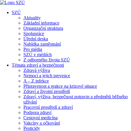
SZÚ
Aktuality
Základní informace
Organizační struktura
Spolupráce
Úřední deska
Nabídka zaměstnání
Pro média
SZÚ v médiích
Z odborného života SZÚ
Témata zdraví a bezpečnosti
Zdravá výživa
Nemoci a jejich prevence
A – Z infekce
Připravenost a reakce na krizové situace
Zdraví a životní prostředí
Zdraví, výživa, bezpečnost potravin a předmětů běžného
užívání
Pracovní prostředí a zdraví
Podpora zdraví
Cestovní medicína
Vakcíny a očkování
Pesticidy