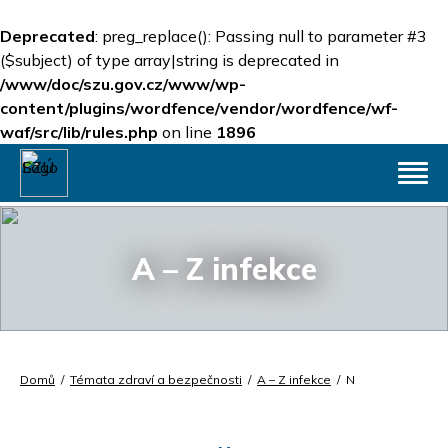
Deprecated
: preg_replace(): Passing null to parameter #3
($subject) of type array|string is deprecated in
/www/doc/szu.gov.cz/www/wp-
content/plugins/wordfence/vendor/wordfence/wf-
waf/src/lib/rules.php
on line
1896
A – Z infekce
Domů
/
Témata zdraví a bezpečnosti
/
A – Z infekce
/
N