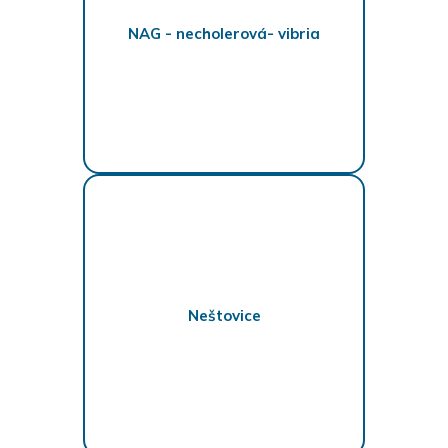
NAG - necholerová- vibria
Neštovice