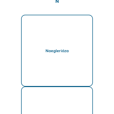
N
Naeglerióza