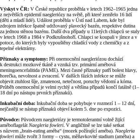
Výskyt v ČR:
V České republice proběhla v letech 1962–1965 jedna
z největších epidemií naegleriózy na světě, při které zemřelo 16 lidí
(děti a mladí lidé). Událost proběhla v Ústí nad Labem, kde byl
zdrojem infekce špatně udržovaný plavecký bazén, respektive dutina
za jednou stěnou bazénu. Další dva případy u 11letých chlapců se staly
v letech 1968 a 1984 v Podkrušnohoří. Chlapci se koupali v jímce a v
potoce, do kterých byly vypouštěny chladící vody z chemičky a z
tepelné elektrárny.
Příznaky a symptomy:
Při onemocnění naegleriózou dochází
k destrukci mozkové tkáně a vzniká tzv. primární amébová
meningoencefalitida (PAME). Mezi časné příznaky patří bolest hlavy,
horečka, nevolnost a zvracení. V dalších fázích infekce se může
objevit ztuhlost šíje, zmatenost, netečnost, poruchy vědomí a kóma.
Průběh onemocnění je velmi rychlý a většina případů končí fatálně (1–
18 dní po nástupu prvních příznaků).
Inkubační doba:
Inkubační doba se pohybuje v rozmezí 1 – 12 dní,
nejčastěji se nástup příznaků objeví kolem 5. dne po expozici.
Původce:
Původcem naegleriózy je termotolerantní volně žijící
améboflagelát
Naegleria fowleri
. V angličtině se lze také setkat
s názvem „brain-eating améba“ (mozek požírající améba).
Naegleria
fowleri
může tvořit 3 formy – cystu, měňavkovité stadium (améba) a