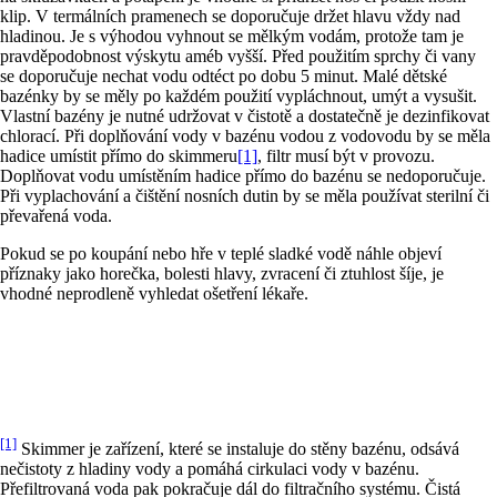
klip. V termálních pramenech se doporučuje držet hlavu vždy nad
hladinou. Je s výhodou vyhnout se mělkým vodám, protože tam je
pravděpodobnost výskytu améb vyšší. Před použitím sprchy či vany
se doporučuje nechat vodu odtéct po dobu 5 minut. Malé dětské
bazénky by se měly po každém použití vypláchnout, umýt a vysušit.
Vlastní bazény je nutné udržovat v čistotě a dostatečně je dezinfikovat
chlorací. Při doplňování vody v bazénu vodou z vodovodu by se měla
hadice umístit přímo do skimmeru
[1]
, filtr musí být v provozu.
Doplňovat vodu umístěním hadice přímo do bazénu se nedoporučuje.
Při vyplachování a čištění nosních dutin by se měla používat sterilní či
převařená voda.
Pokud se po koupání nebo hře v teplé sladké vodě náhle objeví
příznaky jako horečka, bolesti hlavy, zvracení či ztuhlost šíje, je
vhodné neprodleně vyhledat ošetření lékaře.
[1]
Skimmer je zařízení, které se instaluje do stěny bazénu, odsává
nečistoty z hladiny vody a pomáhá cirkulaci vody v bazénu.
Přefiltrovaná voda pak pokračuje dál do filtračního systému. Čistá