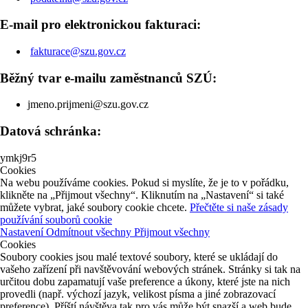
E-mail pro elektronickou fakturaci:
fakturace@szu.gov.cz
Běžný tvar e-mailu zaměstnanců SZÚ:
jmeno.prijmeni@szu.gov.cz
Datová schránka:
ymkj9r5
Cookies
Na webu používáme cookies. Pokud si myslíte, že je to v pořádku,
klikněte na „Přijmout všechny“. Kliknutím na „Nastavení“ si také
můžete vybrat, jaké soubory cookie chcete.
Přečtěte si naše zásady
používání souborů cookie
Nastavení
Odmítnout všechny
Přijmout všechny
Cookies
Soubory cookies jsou malé textové soubory, které se ukládají do
vašeho zařízení při navštěvování webových stránek. Stránky si tak na
určitou dobu zapamatují vaše preference a úkony, které jste na nich
provedli (např. výchozí jazyk, velikost písma a jiné zobrazovací
preference). Příští návštěva tak pro vás může být snazší a web bude