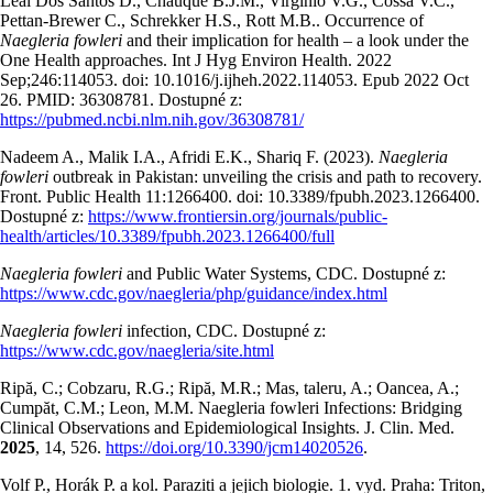
Leal Dos Santos D., Chaúque B.J.M., Virginio V.G., Cossa V.C.,
Pettan-Brewer C., Schrekker H.S., Rott M.B.. Occurrence of
Naegleria fowleri
and their implication for health – a look under the
One Health approaches. Int J Hyg Environ Health. 2022
Sep;246:114053. doi: 10.1016/j.ijheh.2022.114053. Epub 2022 Oct
26. PMID: 36308781. Dostupné z:
https://pubmed.ncbi.nlm.nih.gov/36308781/
Nadeem A., Malik I.A., Afridi E.K., Shariq F. (2023).
Naegleria
fowleri
outbreak in Pakistan: unveiling the crisis and path to recovery.
Front. Public Health 11:1266400. doi: 10.3389/fpubh.2023.1266400.
Dostupné z:
https://www.frontiersin.org/journals/public-
health/articles/10.3389/fpubh.2023.1266400/full
Naegleria fowleri
and Public Water Systems, CDC. Dostupné z:
https://www.cdc.gov/naegleria/php/guidance/index.html
Naegleria fowleri
infection, CDC. Dostupné z:
https://www.cdc.gov/naegleria/site.html
Ripă, C.; Cobzaru, R.G.; Ripă, M.R.; Mas, taleru, A.; Oancea, A.;
Cumpăt, C.M.; Leon, M.M. Naegleria fowleri Infections: Bridging
Clinical Observations and Epidemiological Insights. J. Clin. Med.
2025
, 14, 526.
https://doi.org/10.3390/jcm14020526
.
Volf P., Horák P. a kol. Paraziti a jejich biologie. 1. vyd. Praha: Triton,