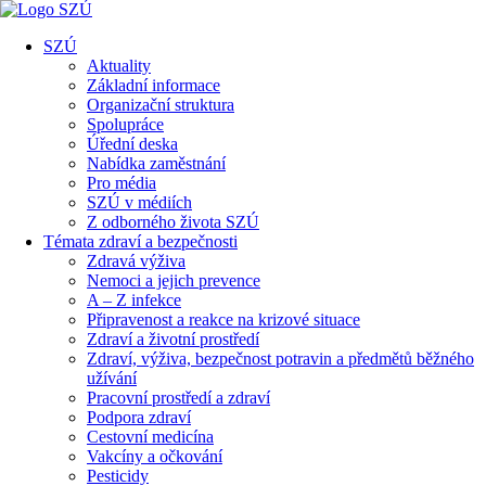
SZÚ
Aktuality
Základní informace
Organizační struktura
Spolupráce
Úřední deska
Nabídka zaměstnání
Pro média
SZÚ v médiích
Z odborného života SZÚ
Témata zdraví a bezpečnosti
Zdravá výživa
Nemoci a jejich prevence
A – Z infekce
Připravenost a reakce na krizové situace
Zdraví a životní prostředí
Zdraví, výživa, bezpečnost potravin a předmětů běžného
užívání
Pracovní prostředí a zdraví
Podpora zdraví
Cestovní medicína
Vakcíny a očkování
Pesticidy