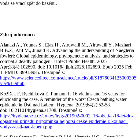
voda se vrací zpět do bazénu.
Zdroj informací:
Alanazi A., Younas S., Ejaz H., Alruwaili M., Alruwaili Y., Mazhari
B.B.Z., Atif M., Junaid K. Advancing the understanding of Naegleria
fowleri: Global epidemiology, phylogenetic analysis, and strategies to
combat a deadly pathogen. J Infect Public Health. 2025
Apr;18(4):102690. doi: 10.1016/j.jiph.2025.102690. Epub 2025 Feb
1. PMID: 39913985. Dostupné z:
https://www.sciencedirect.com/science/article/pii/S1876034125000395
via%3Dihub
Kožíšek F, Rychlíková E, Pumann P. 16 victims and 16 years for
elucidating the case. A reminder of the worst Czech bathing water
epidemic in Ústí nad Labem. Hygiena. 2019;64(2):52-58.
doi: 10.21101/hygiena.a1708. Dostupné z:
https://hygiena.szu.cz/artkey/hyg-201902-0002_16-obeti-a-16-let-do-
objasneni-pripadu-pripominka-nejhorsi-ceske-epidemie-z-koupaci-
vody-v-usti-nad-labem.php