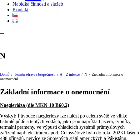
Nabídka činnosti a služeb
Kontakt
N
Domů
/
Témata zdraví a bezpečnosti
/
A – Z infekce
/
N
/
Základní informace o
onemocnění
Základní informace o onemocnění
Naeglerióza (dle MKN-10 B60.2)
Výskyt:
Původce naegleriózy lze nalézt po celém světě ve vlhké
bahnité půdě a teplých vodách, jako jsou například jezera, rybníky,
termální prameny, ve výpusti chladicích systémů průmyslových
zařízení např. elektráren apod. Celosvětově bylo do roku 2023 hlášeno
488 případů, nejvíce ze Spojených států amerických a Pákistánu.