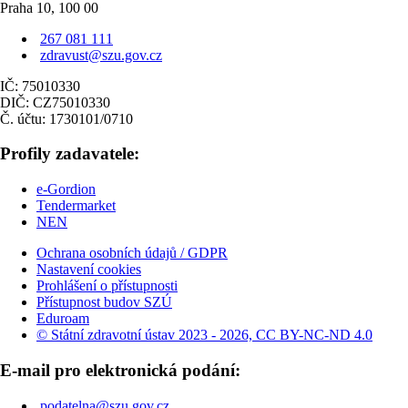
Praha 10, 100 00
267 081 111
zdravust@szu.gov.cz
IČ: 75010330
DIČ: CZ75010330
Č. účtu: 1730101/0710
Profily zadavatele:
e-Gordion
Tendermarket
NEN
Ochrana osobních údajů / GDPR
Nastavení cookies
Prohlášení o přístupnosti
Přístupnost budov SZÚ
Eduroam
© Státní zdravotní ústav 2023 - 2026, CC BY-NC-ND 4.0
E-mail pro elektronická podání:
podatelna@szu.gov.cz