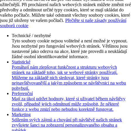
užitečnější. Při procházení našich webových stránek můžete změnit své
předvolby a odmítnout určité typy cookies, které se mají ukládat do
vašeho počítače. Můžete také odstranit všechny soubory cookies, které
jsou již uloženy ve vašem počítači.
Přečtěte si naše zásady používání
souborů cookie
Technické / nezbytné
Tyto soubory cookie nejsou volitelné a není možné je vypnout.
Jsou nezbytné pro fungování webových stránek. Většinou jsou
nastavené jako odezva na akce, které jste provedli a neukládají
žádné osobní identifikovatelné informace.
Statistické
Pomáhají nám zlepšovat funkčnost a strukturu webových
stránek na základě toho, jak se webové stránky používají.
Můžeme na základě nich sledovat, které stránky jsou
nejnavštěvovanější a jakým způsobem se návštěvnici na webu
pohybují.
Preferenční
Mají za úkol udržet hodnoty, které si uživatel během návštěvy
zvolil, případně jejich odmítnutí může způsobit, že některé
funkce z webu zmizí nebo nebudou korektně fungovat.
Marketing
Sdílením svých zájmů a chování při návštěvě našich stránek
zvyšujete šanci na zobrazení personalizovaného obsahu a
nabídek.