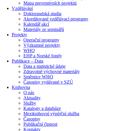
Mapa preventivních projektů
Vzdělávání
Doktorandská studia
Akreditované vzdělávací programy
Kalendář akcí
Materiály ze seminářů
Projekty
Operační programy
Výzkumné projekty
WHO
EHP a Norské fondy
Publikace – Data
Data a statistické údaje
Zdravotně výchovné materiály
Směrnice WHO
Časopisy vydávané v SZÚ
Knihovna
O nás
Aktuality
Služby
Katalogy a databáze
Meziknihovní výpůjční služba
Časopisy
Publikační činnost
Kontakty