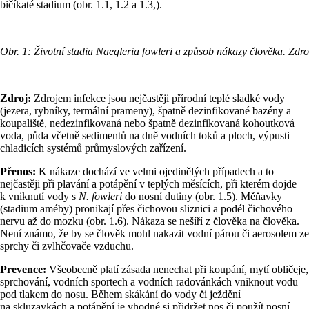
bičíkaté stadium (obr. 1.1, 1.2 a 1.3,).
Obr. 1: Životní stadia Naegleria fowleri a způsob nákazy člověka. Zd
Zdroj:
Zdrojem infekce jsou nejčastěji přírodní teplé sladké vody
(jezera, rybníky, termální prameny), špatně dezinfikované bazény a
koupaliště, nedezinfikovaná nebo špatně dezinfikovaná kohoutková
voda, půda včetně sedimentů na dně vodních toků a ploch, výpusti
chladicích systémů průmyslových zařízení.
Přenos:
K nákaze dochází ve velmi ojedinělých případech a to
nejčastěji při plavání a potápění v teplých měsících, při kterém dojde
k vniknutí vody s
N. fowleri
do nosní dutiny (obr. 1.5). Měňavky
(stadium améby) pronikají přes čichovou sliznici a podél čichového
nervu až do mozku (obr. 1.6). Nákaza se nešíří z člověka na člověka.
Není známo, že by se člověk mohl nakazit vodní párou či aerosolem ze
sprchy či zvlhčovače vzduchu.
Prevence:
Všeobecně platí zásada nenechat při koupání, mytí obličeje,
sprchování, vodních sportech a vodních radovánkách vniknout vodu
pod tlakem do nosu. Během skákání do vody či ježdění
na skluzavkách a potápění je vhodné si přidržet nos či použít nosní