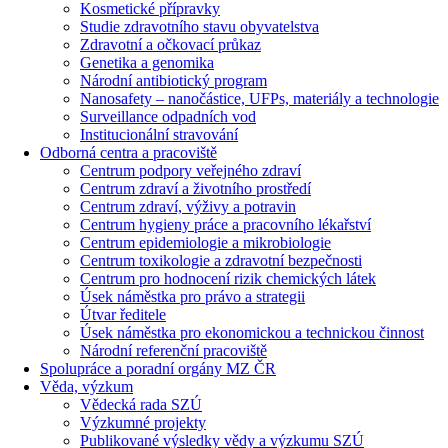
Kosmetické přípravky
Studie zdravotního stavu obyvatelstva
Zdravotní a očkovací průkaz
Genetika a genomika
Národní antibiotický program
Nanosafety – nanočástice, UFPs, materiály a technologie
Surveillance odpadních vod
Institucionální stravování
Odborná centra a pracoviště
Centrum podpory veřejného zdraví
Centrum zdraví a životního prostředí
Centrum zdraví, výživy a potravin
Centrum hygieny práce a pracovního lékařství
Centrum epidemiologie a mikrobiologie
Centrum toxikologie a zdravotní bezpečnosti
Centrum pro hodnocení rizik chemických látek
Úsek náměstka pro právo a strategii
Útvar ředitele
Úsek náměstka pro ekonomickou a technickou činnost
Národní referenční pracoviště
Spolupráce a poradní orgány MZ ČR
Věda, výzkum
Vědecká rada SZÚ
Výzkumné projekty
Publikované výsledky vědy a výzkumu SZÚ