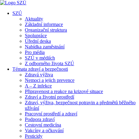
SZÚ
Aktuality
Základní informace
Organizační struktura
Spolupráce
Úřední deska
Nabídka zaměstnání
Pro média
SZÚ v médiích
Z odborného života SZÚ
Témata zdraví a bezpečnosti
Zdravá výživa
Nemoci a jejich prevence
A – Z infekce
Připravenost a reakce na krizové situace
Zdraví a životní prostředí
Zdraví, výživa, bezpečnost potravin a předmětů běžného
užívání
Pracovní prostředí a zdraví
Podpora zdraví
Cestovní medicína
Vakcíny a očkování
Pesticidy