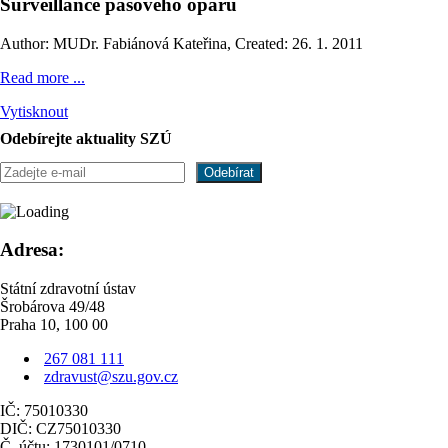
Surveillance pásového oparu
Author: MUDr. Fabiánová Kateřina
,
Created: 26. 1. 2011
Read more ...
Vytisknout
Odebírejte aktuality SZÚ
Adresa:
Státní zdravotní ústav
Šrobárova 49/48
Praha 10, 100 00
267 081 111
zdravust@szu.gov.cz
IČ: 75010330
DIČ: CZ75010330
Č. účtu: 1730101/0710