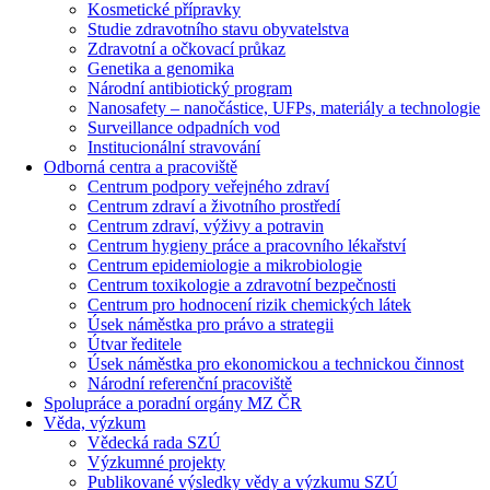
Kosmetické přípravky
Studie zdravotního stavu obyvatelstva
Zdravotní a očkovací průkaz
Genetika a genomika
Národní antibiotický program
Nanosafety – nanočástice, UFPs, materiály a technologie
Surveillance odpadních vod
Institucionální stravování
Odborná centra a pracoviště
Centrum podpory veřejného zdraví
Centrum zdraví a životního prostředí
Centrum zdraví, výživy a potravin
Centrum hygieny práce a pracovního lékařství
Centrum epidemiologie a mikrobiologie
Centrum toxikologie a zdravotní bezpečnosti
Centrum pro hodnocení rizik chemických látek
Úsek náměstka pro právo a strategii
Útvar ředitele
Úsek náměstka pro ekonomickou a technickou činnost
Národní referenční pracoviště
Spolupráce a poradní orgány MZ ČR
Věda, výzkum
Vědecká rada SZÚ
Výzkumné projekty
Publikované výsledky vědy a výzkumu SZÚ