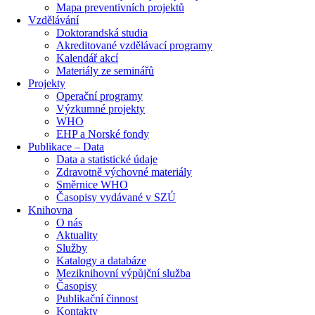
Mapa preventivních projektů
Vzdělávání
Doktorandská studia
Akreditované vzdělávací programy
Kalendář akcí
Materiály ze seminářů
Projekty
Operační programy
Výzkumné projekty
WHO
EHP a Norské fondy
Publikace – Data
Data a statistické údaje
Zdravotně výchovné materiály
Směrnice WHO
Časopisy vydávané v SZÚ
Knihovna
O nás
Aktuality
Služby
Katalogy a databáze
Meziknihovní výpůjční služba
Časopisy
Publikační činnost
Kontakty