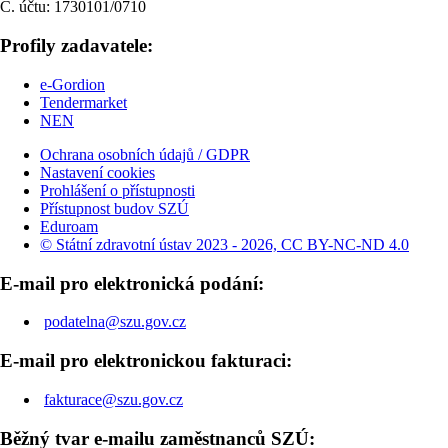
Č. účtu: 1730101/0710
Profily zadavatele:
e-Gordion
Tendermarket
NEN
Ochrana osobních údajů / GDPR
Nastavení cookies
Prohlášení o přístupnosti
Přístupnost budov SZÚ
Eduroam
© Státní zdravotní ústav 2023 - 2026, CC BY-NC-ND 4.0
E-mail pro elektronická podání:
podatelna@szu.gov.cz
E-mail pro elektronickou fakturaci:
fakturace@szu.gov.cz
Běžný tvar e-mailu zaměstnanců SZÚ: