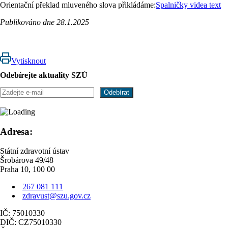
Orientační překlad mluveného slova přikládáme:
Spalničky videa text
Publikováno dne 28.1.2025
Vytisknout
Odebírejte aktuality SZÚ
Adresa:
Státní zdravotní ústav
Šrobárova 49/48
Praha 10, 100 00
267 081 111
zdravust@szu.gov.cz
IČ: 75010330
DIČ: CZ75010330