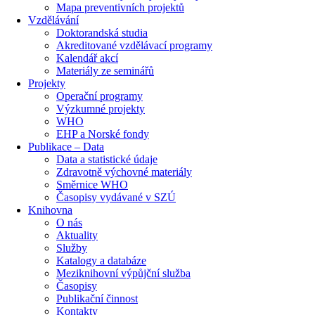
Mapa preventivních projektů
Vzdělávání
Doktorandská studia
Akreditované vzdělávací programy
Kalendář akcí
Materiály ze seminářů
Projekty
Operační programy
Výzkumné projekty
WHO
EHP a Norské fondy
Publikace – Data
Data a statistické údaje
Zdravotně výchovné materiály
Směrnice WHO
Časopisy vydávané v SZÚ
Knihovna
O nás
Aktuality
Služby
Katalogy a databáze
Meziknihovní výpůjční služba
Časopisy
Publikační činnost
Kontakty