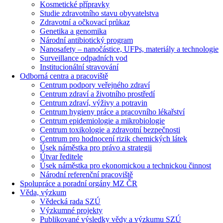
Kosmetické přípravky
Studie zdravotního stavu obyvatelstva
Zdravotní a očkovací průkaz
Genetika a genomika
Národní antibiotický program
Nanosafety – nanočástice, UFPs, materiály a technologie
Surveillance odpadních vod
Institucionální stravování
Odborná centra a pracoviště
Centrum podpory veřejného zdraví
Centrum zdraví a životního prostředí
Centrum zdraví, výživy a potravin
Centrum hygieny práce a pracovního lékařství
Centrum epidemiologie a mikrobiologie
Centrum toxikologie a zdravotní bezpečnosti
Centrum pro hodnocení rizik chemických látek
Úsek náměstka pro právo a strategii
Útvar ředitele
Úsek náměstka pro ekonomickou a technickou činnost
Národní referenční pracoviště
Spolupráce a poradní orgány MZ ČR
Věda, výzkum
Vědecká rada SZÚ
Výzkumné projekty
Publikované výsledky vědy a výzkumu SZÚ