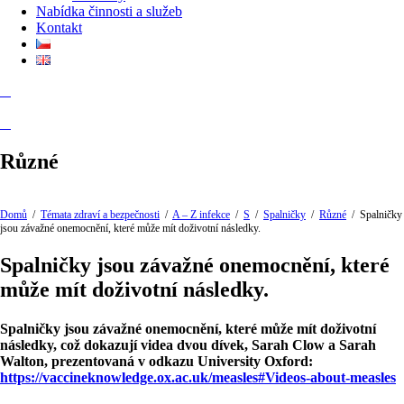
Nabídka činnosti a služeb
Kontakt
Různé
Domů
/
Témata zdraví a bezpečnosti
/
A – Z infekce
/
S
/
Spalničky
/
Různé
/
Spalničky
jsou závažné onemocnění, které může mít doživotní následky.
Spalničky jsou závažné onemocnění, které
může mít doživotní následky.
Spalničky jsou závažné onemocnění, které může mít doživotní
následky, což dokazují videa dvou dívek, Sarah Clow a Sarah
Walton, prezentovaná v odkazu University Oxford:
https://vaccineknowledge.ox.ac.uk/measles#Videos-about-measles