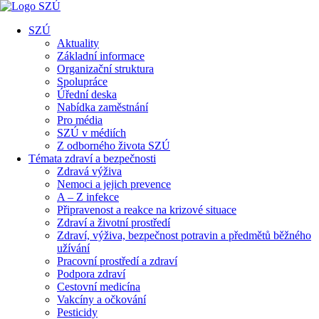
SZÚ
Aktuality
Základní informace
Organizační struktura
Spolupráce
Úřední deska
Nabídka zaměstnání
Pro média
SZÚ v médiích
Z odborného života SZÚ
Témata zdraví a bezpečnosti
Zdravá výživa
Nemoci a jejich prevence
A – Z infekce
Připravenost a reakce na krizové situace
Zdraví a životní prostředí
Zdraví, výživa, bezpečnost potravin a předmětů běžného
užívání
Pracovní prostředí a zdraví
Podpora zdraví
Cestovní medicína
Vakcíny a očkování
Pesticidy