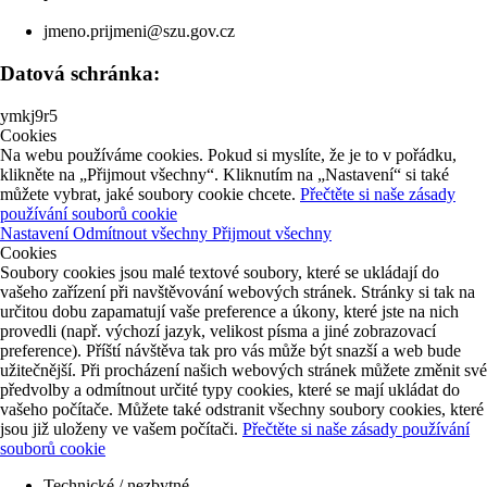
jmeno.prijmeni@szu.gov.cz
Datová schránka:
ymkj9r5
Cookies
Na webu používáme cookies. Pokud si myslíte, že je to v pořádku,
klikněte na „Přijmout všechny“. Kliknutím na „Nastavení“ si také
můžete vybrat, jaké soubory cookie chcete.
Přečtěte si naše zásady
používání souborů cookie
Nastavení
Odmítnout všechny
Přijmout všechny
Cookies
Soubory cookies jsou malé textové soubory, které se ukládají do
vašeho zařízení při navštěvování webových stránek. Stránky si tak na
určitou dobu zapamatují vaše preference a úkony, které jste na nich
provedli (např. výchozí jazyk, velikost písma a jiné zobrazovací
preference). Příští návštěva tak pro vás může být snazší a web bude
užitečnější. Při procházení našich webových stránek můžete změnit své
předvolby a odmítnout určité typy cookies, které se mají ukládat do
vašeho počítače. Můžete také odstranit všechny soubory cookies, které
jsou již uloženy ve vašem počítači.
Přečtěte si naše zásady používání
souborů cookie
Technické / nezbytné