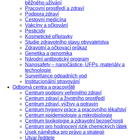
běžného užívání
Pracovní prostředí a zdraví
Podpora zdraví
Cestovní medicína
Vakcíny a očkování
Pesticidy
Kosmetické přípravky
Studie zdravotního stavu obyvatelstva
Zdravotní a očkovací průkaz
Genetika a genomika
Národní antibiotický program
Nanosafety – nanočástice, UFPs, materiály a
technologie
Surveillance odpadních vod
Institucionální stravování
Odborná centra a pracoviště
Centrum podpory veřejného zdraví
Centrum zdraví a životního prostředí
Centrum zdraví, výživy a potravin
Centrum hygieny práce a pracovního lékařství
Centrum epidemiologie a mikrobiologie
Centrum toxikologie a zdravotní bezpečnosti
Centrum pro hodnocení rizik chemických látek
Úsek náměstka pro právo a strategii
Útvar ředitele