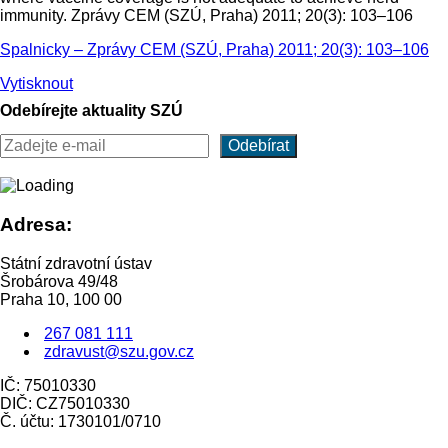
immunity. Zprávy CEM (SZÚ, Praha) 2011; 20(3): 103–106
Spalnicky – Zprávy CEM (SZÚ, Praha) 2011; 20(3): 103–106
Vytisknout
Odebírejte aktuality SZÚ
Adresa:
Státní zdravotní ústav
Šrobárova 49/48
Praha 10, 100 00
267 081 111
zdravust@szu.gov.cz
IČ: 75010330
DIČ: CZ75010330
Č. účtu: 1730101/0710