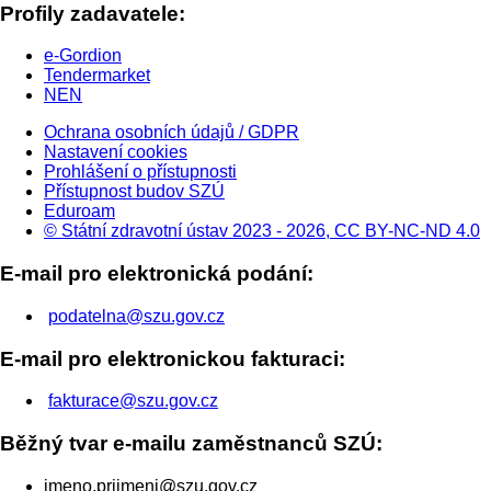
Profily zadavatele:
e-Gordion
Tendermarket
NEN
Ochrana osobních údajů / GDPR
Nastavení cookies
Prohlášení o přístupnosti
Přístupnost budov SZÚ
Eduroam
© Státní zdravotní ústav 2023 - 2026, CC BY-NC-ND 4.0
E-mail pro elektronická podání:
podatelna@szu.gov.cz
E-mail pro elektronickou fakturaci:
fakturace@szu.gov.cz
Běžný tvar e-mailu zaměstnanců SZÚ:
jmeno.prijmeni@szu.gov.cz