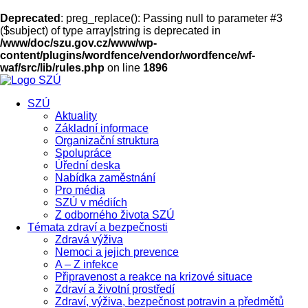
Deprecated
: preg_replace(): Passing null to parameter #3
($subject) of type array|string is deprecated in
/www/doc/szu.gov.cz/www/wp-
content/plugins/wordfence/vendor/wordfence/wf-
waf/src/lib/rules.php
on line
1896
SZÚ
Aktuality
Základní informace
Organizační struktura
Spolupráce
Úřední deska
Nabídka zaměstnání
Pro média
SZÚ v médiích
Z odborného života SZÚ
Témata zdraví a bezpečnosti
Zdravá výživa
Nemoci a jejich prevence
A – Z infekce
Připravenost a reakce na krizové situace
Zdraví a životní prostředí
Zdraví, výživa, bezpečnost potravin a předmětů