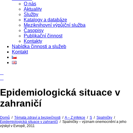
O nás
Aktuality
Služby
Katalogy a databáze
Meziknihovní výpůjční služba
Časopisy
Publikační činnost
Kontakty
Nabídka činnosti a služeb
Kontakt
Epidemiologická situace v
zahraničí
Domů
/
Témata zdraví a bezpečnosti
/
A – Z infekce
/
S
/
Spalničky
/
Epidemiologická situace v zahraničí
/
Spalničky – význam onemocnění a jeho
výskyt v Evropě, 2011