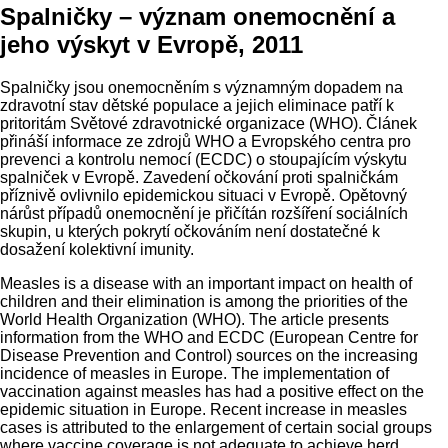
Spalničky – význam onemocnění a
jeho výskyt v Evropě, 2011
Spalničky jsou onemocněním s významným dopadem na
zdravotní stav dětské populace a jejich eliminace patří k
pritoritám Světové zdravotnické organizace (WHO). Článek
přináší informace ze zdrojů WHO a Evropského centra pro
prevenci a kontrolu nemocí (ECDC) o stoupajícím výskytu
spalniček v Evropě. Zavedení očkování proti spalničkám
příznivě ovlivnilo epidemickou situaci v Evropě. Opětovný
nárůst případů onemocnění je přičítán rozšíření sociálních
skupin, u kterých pokrytí očkováním není dostatečné k
dosažení kolektivní imunity.
Measles is a disease with an important impact on health of
children and their elimination is among the priorities of the
World Health Organization (WHO). The article presents
information from the WHO and ECDC (European Centre for
Disease Prevention and Control) sources on the increasing
incidence of measles in Europe. The implementation of
vaccination against measles has had a positive effect on the
epidemic situation in Europe. Recent increase in measles
cases is attributed to the enlargement of certain social groups
where vaccine coverage is not adequate to achieve herd