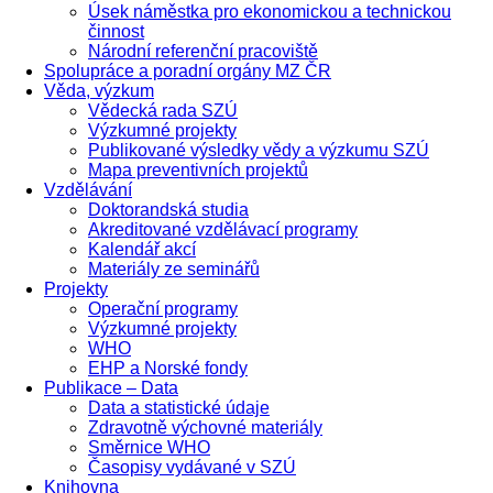
Úsek náměstka pro ekonomickou a technickou
činnost
Národní referenční pracoviště
Spolupráce a poradní orgány MZ ČR
Věda, výzkum
Vědecká rada SZÚ
Výzkumné projekty
Publikované výsledky vědy a výzkumu SZÚ
Mapa preventivních projektů
Vzdělávání
Doktorandská studia
Akreditované vzdělávací programy
Kalendář akcí
Materiály ze seminářů
Projekty
Operační programy
Výzkumné projekty
WHO
EHP a Norské fondy
Publikace – Data
Data a statistické údaje
Zdravotně výchovné materiály
Směrnice WHO
Časopisy vydávané v SZÚ
Knihovna