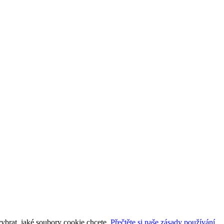
vybrat, jaké soubory cookie chcete.
Přečtěte si naše zásady používání