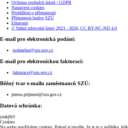
Ochrana osobních údajů / GDPR
Nastavení cookies
Prohlášení o přístupnosti
Přístupnost budov SZÚ
Eduroam
© Státní zdravotní ústav 2023 - 2026, CC BY-NC-ND 4.0
E-mail pro elektronická podání:
podatelna@szu.gov.cz
E-mail pro elektronickou fakturaci:
fakturace@szu.gov.cz
Běžný tvar e-mailu zaměstnanců SZÚ:
jmeno.prijmeni@szu.gov.cz
Datová schránka:
ymkj9r5
Cookies
Na webu používáme cookies. Pokud si myslíte, že je to v pořádku, kli