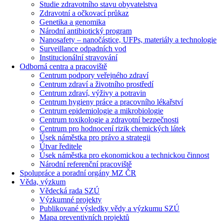
Studie zdravotního stavu obyvatelstva
Zdravotní a očkovací průkaz
Genetika a genomika
Národní antibiotický program
Nanosafety – nanočástice, UFPs, materiály a technologie
Surveillance odpadních vod
Institucionální stravování
Odborná centra a pracoviště
Centrum podpory veřejného zdraví
Centrum zdraví a životního prostředí
Centrum zdraví, výživy a potravin
Centrum hygieny práce a pracovního lékařství
Centrum epidemiologie a mikrobiologie
Centrum toxikologie a zdravotní bezpečnosti
Centrum pro hodnocení rizik chemických látek
Úsek náměstka pro právo a strategii
Útvar ředitele
Úsek náměstka pro ekonomickou a technickou činnost
Národní referenční pracoviště
Spolupráce a poradní orgány MZ ČR
Věda, výzkum
Vědecká rada SZÚ
Výzkumné projekty
Publikované výsledky vědy a výzkumu SZÚ
Mapa preventivních projektů