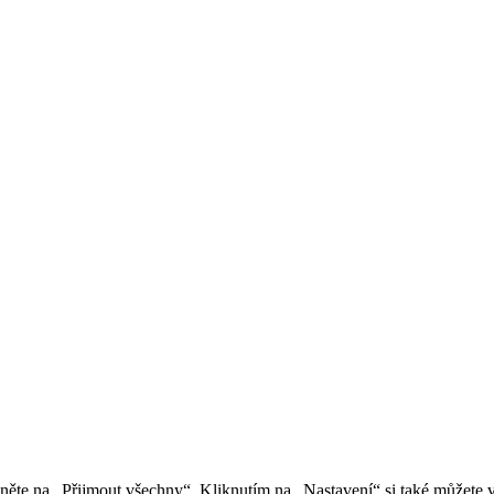
kněte na „Přijmout všechny“. Kliknutím na „Nastavení“ si také můžete 