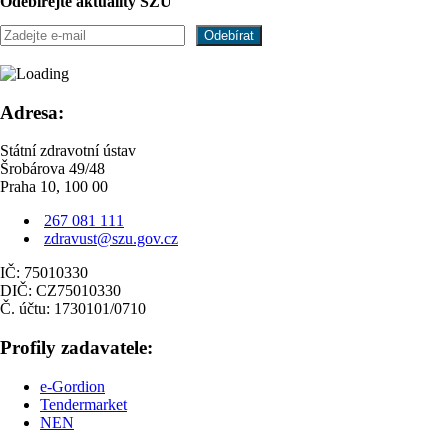
Odebírejte aktuality SZÚ
Adresa:
Státní zdravotní ústav
Šrobárova 49/48
Praha 10, 100 00
267 081 111
zdravust@szu.gov.cz
IČ: 75010330
DIČ: CZ75010330
Č. účtu: 1730101/0710
Profily zadavatele:
e-Gordion
Tendermarket
NEN