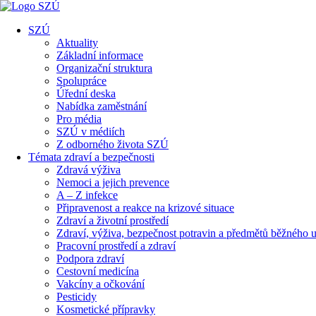
SZÚ
Aktuality
Základní informace
Organizační struktura
Spolupráce
Úřední deska
Nabídka zaměstnání
Pro média
SZÚ v médiích
Z odborného života SZÚ
Témata zdraví a bezpečnosti
Zdravá výživa
Nemoci a jejich prevence
A – Z infekce
Připravenost a reakce na krizové situace
Zdraví a životní prostředí
Zdraví, výživa, bezpečnost potravin a předmětů běžného u
Pracovní prostředí a zdraví
Podpora zdraví
Cestovní medicína
Vakcíny a očkování
Pesticidy
Kosmetické přípravky