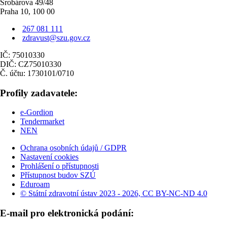
Šrobárova 49/48
Praha 10, 100 00
267 081 111
zdravust@szu.gov.cz
IČ: 75010330
DIČ: CZ75010330
Č. účtu: 1730101/0710
Profily zadavatele:
e-Gordion
Tendermarket
NEN
Ochrana osobních údajů / GDPR
Nastavení cookies
Prohlášení o přístupnosti
Přístupnost budov SZÚ
Eduroam
© Státní zdravotní ústav 2023 - 2026, CC BY-NC-ND 4.0
E-mail pro elektronická podání: