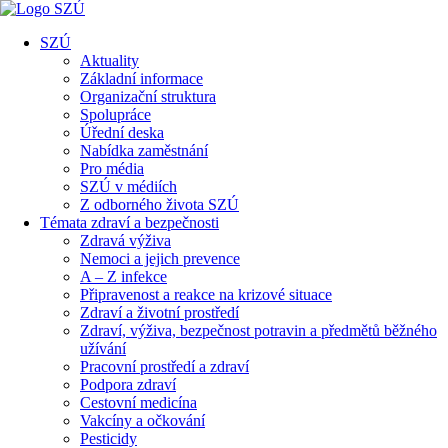
SZÚ
Aktuality
Základní informace
Organizační struktura
Spolupráce
Úřední deska
Nabídka zaměstnání
Pro média
SZÚ v médiích
Z odborného života SZÚ
Témata zdraví a bezpečnosti
Zdravá výživa
Nemoci a jejich prevence
A – Z infekce
Připravenost a reakce na krizové situace
Zdraví a životní prostředí
Zdraví, výživa, bezpečnost potravin a předmětů běžného
užívání
Pracovní prostředí a zdraví
Podpora zdraví
Cestovní medicína
Vakcíny a očkování
Pesticidy