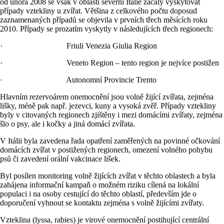
od února 2008 se však v oblasti severní Itálie začaly vyskytovat
případy vztekliny u zvířat. Většina z celkového počtu doposud
zaznamenaných případů se objevila v prvních třech měsících roku
2010. Případy se prozatím vyskytly v následujících třech regionech:
· Friuli Venezia Giulia Region
· Veneto Region – tento region je nejvíce postižen
· Autonomní Provincie Trento
Hlavním rezervoárem onemocnění jsou volně žijící zvířata, zejména
lišky, méně pak např. jezevci, kuny a vysoká zvěř. Případy vztekliny
byly v citovaných regionech zjištěny i mezi domácími zvířaty, zejména
šlo o psy, ale i kočky a jiná domácí zvířata.
V Itálii byla zavedena řada opatření zaměřených na povinné očkování
domácích zvířat v postižených regionech, omezení volného pohybu
psů či zavedení orální vakcinace lišek.
Byl posílen monitoring volně žijících zvířat v těchto oblastech a byla
zahájena informační kampaň o možném riziku cílená na lokální
populaci i na osoby cestující do těchto oblastí, především jde o
doporučení vyhnout se kontaktu zejména s volně žijícími zvířaty.
Vzteklina (lyssa, rabies) je virové onemocnění postihující centrální