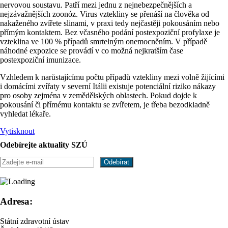
nervovou soustavu. Patří mezi jednu z nejnebezpečnějších a
nejzávažnějších zoonóz. Virus vztekliny se přenáší na člověka od
nakaženého zvířete slinami, v praxi tedy nejčastěji pokousáním nebo
přímým kontaktem. Bez včasného podání postexpoziční profylaxe je
vzteklina ve 100 % případů smrtelným onemocněním. V případě
náhodné expozice se provádí v co možná nejkratším čase
postexpoziční imunizace.
Vzhledem k narůstajícímu počtu případů vztekliny mezi volně žijícími
i domácími zvířaty v severní Itálii existuje potenciální riziko nákazy
pro osoby zejména v zemědělských oblastech. Pokud dojde k
pokousání či přímému kontaktu se zvířetem, je třeba bezodkladně
vyhledat lékaře.
Vytisknout
Odebírejte aktuality SZÚ
Adresa:
Státní zdravotní ústav