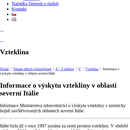
Nabídka činnosti a služeb
Kontakt
Vzteklina
Domů
/
Témata zdraví a bezpečnosti
/
A – Z infekce
/
V
/
Vzteklina
/
Informace o
výskytu vztekliny v oblasti severní Itálie
Informace o výskytu vztekliny v oblasti
severní Itálie
Informace Ministerstva zdravotnictví o výskytu vztekliny v turisticky
hojně navštěvovaných oblastech severní Itálie.
Itálie byla již v roce 1997 uznána za zemi prostou vztekliny. V období