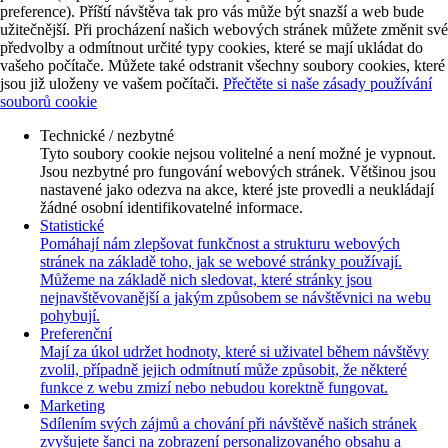
preference). Příští návštěva tak pro vás může být snazší a web bude
užitečnější. Při procházení našich webových stránek můžete změnit své
předvolby a odmítnout určité typy cookies, které se mají ukládat do
vašeho počítače. Můžete také odstranit všechny soubory cookies, které
jsou již uloženy ve vašem počítači.
Přečtěte si naše zásady používání
souborů cookie
Technické / nezbytné
Tyto soubory cookie nejsou volitelné a není možné je vypnout.
Jsou nezbytné pro fungování webových stránek. Většinou jsou
nastavené jako odezva na akce, které jste provedli a neukládají
žádné osobní identifikovatelné informace.
Statistické
Pomáhají nám zlepšovat funkčnost a strukturu webových
stránek na základě toho, jak se webové stránky používají.
Můžeme na základě nich sledovat, které stránky jsou
nejnavštěvovanější a jakým způsobem se návštěvnici na webu
pohybují.
Preferenční
Mají za úkol udržet hodnoty, které si uživatel během návštěvy
zvolil, případně jejich odmítnutí může způsobit, že některé
funkce z webu zmizí nebo nebudou korektně fungovat.
Marketing
Sdílením svých zájmů a chování při návštěvě našich stránek
zvyšujete šanci na zobrazení personalizovaného obsahu a