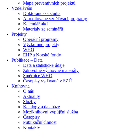
Mapa preventivních projektů
Vzdělávání
Doktorandská studia
Akreditované vzdělávací programy
Kalendář akcí
Materiály ze seminářů
Projekty
Operační programy
Výzkumné projekty
WHO
EHP a Norské fondy
Publikace – Data
Data a statistické údaje
Zdravotně výchovné materiály
Směrnice WHO
Časopisy vydávané v SZÚ
Knihovna
O nás
Aktuality
Služby
Katalogy a databáze
Meziknihovní výpůjční služba
Časopisy
Publikační činnost
Kontakty