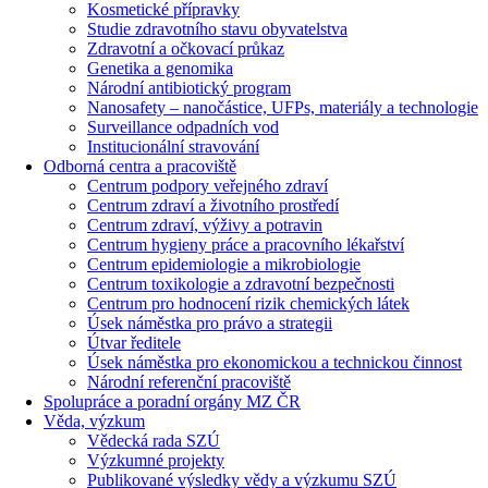
Kosmetické přípravky
Studie zdravotního stavu obyvatelstva
Zdravotní a očkovací průkaz
Genetika a genomika
Národní antibiotický program
Nanosafety – nanočástice, UFPs, materiály a technologie
Surveillance odpadních vod
Institucionální stravování
Odborná centra a pracoviště
Centrum podpory veřejného zdraví
Centrum zdraví a životního prostředí
Centrum zdraví, výživy a potravin
Centrum hygieny práce a pracovního lékařství
Centrum epidemiologie a mikrobiologie
Centrum toxikologie a zdravotní bezpečnosti
Centrum pro hodnocení rizik chemických látek
Úsek náměstka pro právo a strategii
Útvar ředitele
Úsek náměstka pro ekonomickou a technickou činnost
Národní referenční pracoviště
Spolupráce a poradní orgány MZ ČR
Věda, výzkum
Vědecká rada SZÚ
Výzkumné projekty
Publikované výsledky vědy a výzkumu SZÚ