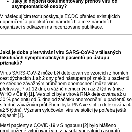
Jaký je nejdelší dokumentovaný přenos viru od
asymptomatické osoby?
V následujícím textu poskytuje ECDC přehled existujících
doporučení a protokolů od národních a mezinárodních
organizací s odkazem na recenzované publikace.
Jaká je doba přetrvávání viru SARS-CoV-2 v tělesných
tekutinách symptomatických pacientů po ústupu
příznaků?
Virus SARS-CoV-2 může být detekován ve vzorcích z horních
cest dýchacích 1 až 2 dny před nástupem příznaků; u pacientů
se středně závažným průběhem onemocnění může virus
přetrvávat 7 až 12 dní, u vážně nemocných až 2 týdny (mise
WHO v Číně) [1]. Ve stolici byla virová RNA detekována až u
30 % pacientů od 5. dne od začátku onemocnění, u pacientů se
středně závažným průběhem byla RNA ve stolici detekována 4
až 5 týdnů. Význam vylučování viru ve stolici je potřeba ještě
objasnit [1].
Mezi pacienty s COVID-19 v Singapuru [2] bylo hlášeno
prodloužené vylučování viru z nasofaryngeálních aspirátů