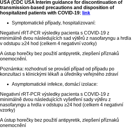
USA (CDC USA Interim guidance for discontinuation of
transmission-based precautions and disposition of
hospitalized patients with COVID-19:
link
Symptomatické případy, hospitalizovaní:
Negativní rRT-PCR výsledky pacienta s COVID-19 z
minimálně dvou následujících sad výtěrů z nasofaryngu a hrdla
v odstupu ≥24 hod (celkem 4 negativní vzorky)
A ústup horečky bez použití antipyretik, zlepšení příznaků
onemocnění.
Poznámka: rozhodnutí se provádí případ od případu po
konzultaci s klinickými lékaři a úředníky veřejného zdraví
Asymptomatické infekce, domácí izolace:
Negativní rRT-PCR výsledky pacienta s COVID-19 z
minimálně dvou následujících vyšetření sady výtěru z
nasofaryngu a hrdla v odstupu ≥24 hod (celkem 4 negativní
vzorky)
A ústup horečky bez použití antipyretik, zlepšení příznaků
onemocnění