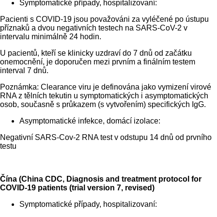
Symptomatické případy, hospitalizovaní:
Pacienti s COVID-19 jsou považováni za vyléčené po ústupu
příznaků a dvou negativních testech na SARS-CoV-2 v
intervalu minimálně 24 hodin.
U pacientů, kteří se klinicky uzdraví do 7 dnů od začátku
onemocnění, je doporučen mezi prvním a finálním testem
interval 7 dnů.
Poznámka: Clearance viru je definována jako vymizení virové
RNA z tělních tekutin u symptomatických i asymptomatických
osob, současně s průkazem (s vytvořením) specifických IgG.
Asymptomatické infekce, domácí izolace:
Negativní SARS-Cov-2 RNA test v odstupu 14 dnů od prvního
testu
Čína (China CDC, Diagnosis and treatment protocol for
COVID-19 patients (trial version 7, revised)
Symptomatické případy, hospitalizovaní: