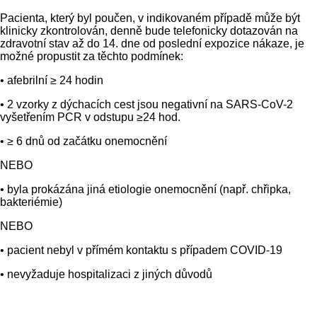
Pacienta, který byl poučen, v indikovaném případě může být
klinicky zkontrolován, denně bude telefonicky dotazován na
zdravotní stav až do 14. dne od poslední expozice nákaze, je
možné propustit za těchto podmínek:
• afebrilní ≥ 24 hodin
• 2 vzorky z dýchacích cest jsou negativní na SARS-CoV-2
vyšetřením PCR v odstupu ≥24 hod.
• ≥ 6 dnů od začátku onemocnění
NEBO
• byla prokázána jiná etiologie onemocnění (např. chřipka,
bakteriémie)
NEBO
• pacient nebyl v přímém kontaktu s případem COVID-19
• nevyžaduje hospitalizaci z jiných důvodů