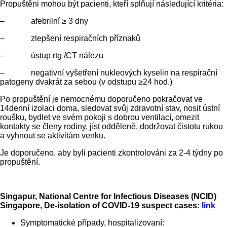
Propuštěni mohou být pacienti, kteří splňují následující kritéria:
– afebrilní ≥ 3 dny
– zlepšení respiračních příznaků
– ústup rtg /CT nálezu
– negativní vyšetření nukleových kyselin na respirační
patogeny dvakrát za sebou (v odstupu ≥24 hod.)
Po propuštění je nemocnému doporučeno pokračovat ve
14denní izolaci doma, sledovat svůj zdravotní stav, nosit ústní
roušku, bydlet ve svém pokoji s dobrou ventilací, omezit
kontakty se členy rodiny, jíst odděleně, dodržovat čistotu rukou
a vyhnout se aktivitám venku.
Je doporučeno, aby byli pacienti zkontrolováni za 2-4 týdny po
propuštění.
Singapur, National Centre for Infectious Diseases (NCID)
Singapore, De-isolation of COVID-19 suspect cases:
link
Symptomatické případy, hospitalizovaní: