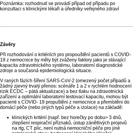
Poznámka: rozhodnutí se provádí případ od případu po
konzultaci s klinickými lékaři a úředníky veřejného zdraví
Závěry
Při rozhodování o kritériích pro propouštění pacientů s COVID-
19 z nemocnice by měly být zváženy faktory jako je stávající
kapacita zdravotnického systému, laboratorní diagnostické
zdroje a současná epidemiologická situace.
V raných fázích šíření SARS-CoV-2 (omezený počet případů a
žádný zjevný trvalý přenos: scénáře 1 a 2 v rychlém hodnocení
rizik ECDC – pátá aktualizace) a bez tlaku na zdravotnická
zařízení a optimální laboratorní testovací kapacitu, mohou být
pacienti s COVID- 19 propuštěni z nemocnice a přemístěni do
domácí péče (nebo jiných typů péče a izolace) na základě:
klinických kritérií (např. bez horečky po dobu> 3 dnů,
zlepšení respirační příznaků, ústup zánětlivých projevů
na rtg, CT plic, není nutná nemocniční péče pro jiné