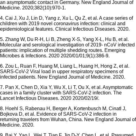
an asymptomatic contact in Germany. New England Journal of
Medicine. 2020;382(10):970-1.
4. Cai J, Xu J, Lin D, Yang z, Xu L, Qu Z, et al. A case series of
children with 2019 novel coronavirus infection: clinical and
epidemiological features. Clinical Infectious Diseases. 2020.
5. Zhang W, Du R-H, Li B, Zheng X-S, Yang X-L, Hu B, et al.
Molecular and serological investigation of 2019- nCoV infected
patients: implication of multiple shedding routes. Emerging
Microbes & Infections. 2020 2020/01/01;9(1):386-9.
6. Zou L, Ruan F, Huang M, Liang L, Huang H, Hong Z, et al.
SARS-CoV-2 Viral load in upper respiratory specimens of
infected patients. New England Journal of Medicine. 2020.
7. Pan X, Chen D, Xia Y, Wu X, Li T, Ou X, et al. Asymptomatic
cases in a family cluster with SARS-CoV-2 infection. The
Lancet Infectious Diseases. 2020 2020/02/19/.
8. Hoehl S, Rabenau H, Berger A, Kortenbusch M, Cinatl J,
Bojkova D, et al. Evidence of SARS-CoV-2 infection in
returning travelers from Wuhan, China. New England Journal of
Medicine. 2020.
9. Bai Y, Yao L, Wei T, Tian F, Jin D-Y, Chen L, et al. Presumed