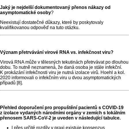
Jaký je nejdelší dokumentovaný přenos nákazy od
asymptomatické osoby
?
Neexistují dostatečné důkazy, které by poskytovaly
kvalifikovanou odpověď na tuto otázku.
Význam přetrvávání virové RNA vs. infekčnost viru?
Virová RNA může v tělesných tekutinách přetrvávat po dlouhou
dobu. To nutně neznamená, že daná osoba je stále infekční.
K prokázání infekčnosti viru je nutná izolace virů. Hoehl a kol.
2020 informovali o infekčním viru u dvou asymptomatických
případů [8].
Přehled doporučení pro propuštění pacientů s COVID-19
z izolace vydaných národními orgány v zemích s lokálním
přenosem SARS-CoV-2 je uveden v následující tabulce.
I přes určité rozdíly v praxi existuje konsenzus