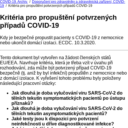
COVID-19. Archiv.
/
Doporučení pro zdravotníky a zdravotnická zařízení, COVID-
19
/
Kritéria pro propuštění potvrzených případů COVID-19
Kritéria pro propuštění potvrzených
případů COVID-19
Kdy je bezpečné propustit pacienty s COVID-19 z nemocnice
nebo ukončit domácí izolaci. ECDC. 10.3.2020.
Tento dokument byl vytvořen na žádost členských států
EU/EEA. Navrhuje kritéria, která je třeba vzít v úvahu při
rozhodování, zda může být potvrzený případ COVID-19
bezpečně (tj. aniž by byl infekční) propuštěn z nemocnice nebo
z domácí izolace. K vyřešení tohoto problému byly položeny
následující pracovní otázky:
Jak dlouhá je doba vylučování viru SARS-CoV-2 do
tělních tekutin symptomatických pacientů po ústupu
příznaků?
Jak dlouhá je doba vylučování viru SARS-CoV-2 do
tělních tekutin asymptomatických pacientů?
Jaké testy jsou k dispozici pro potvrzení
neinfekčnosti u dříve diagnostikované infekce?