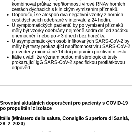
kombinovat průkaz nepřítomnosti virové RNAv horních
cestách dýchacích s klinickým vymizením příznaků.
Doporučují se alespoň dva negativní vzorky z horních
cest dýchacích odebrané v intervalu ≥ 24 hodin.
U symptomatických pacientů by po vymizení příznaků
měly být vzorky odebrány nejméně sedm dní od začátku
onemocnění nebo po > 3 dnech bez horečky.
U asymptomatických osob infikovaných SARS-CoV-2 by
měly být testy prokazující nepřítomnost viru SARS-CoV-2
provedeny minimálně 14 dní po prvním pozitivním testu.
Itálie uvádí, že význam budou mít sérologické testy
prokazující IgG SARS-CoV-2 specifickou protilátkovou
odpověď.
Srovnání aktuálních doporučení pro pacienty s COVID-19
po propuštění z izolace
Itálie (Ministero della salute, Consiglio Superiore di Sanità,
28. 2. 2020)