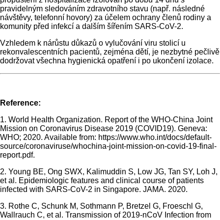
pravidelným sledováním zdravotního stavu (např. následné
návštěvy, telefonní hovory) za účelem ochrany členů rodiny a
komunity před infekcí a dalším šířením SARS-CoV-2.
Vzhledem k nárůstu důkazů o vylučování viru stolicí u
rekonvalescentních pacientů, zejména dětí, je nezbytné pečlivě
dodržovat všechna hygienická opatření i po ukončení izolace.
Reference:
1. World Health Organization. Report of the WHO-China Joint
Mission on Coronavirus Disease 2019 (COVID19). Geneva:
WHO; 2020. Available from: https://www.who.int/docs/default-
source/coronaviruse/whochina-joint-mission-on-covid-19-final-
report.pdf.
2. Young BE, Ong SWX, Kalimuddin S, Low JG, Tan SY, Loh J,
et al. Epidemiologic features and clinical course of patients
infected with SARS-CoV-2 in Singapore. JAMA. 2020.
3. Rothe C, Schunk M, Sothmann P, Bretzel G, Froeschl G,
Wallrauch C, et al. Transmission of 2019-nCoV Infection from