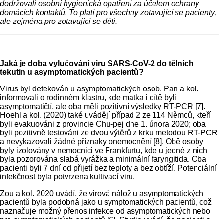
dodržovali osobní hygienická opatření za účelem ochrany
domácích kontaktů. To platí pro všechny zotavující se pacienty,
ale zejména pro zotavující se děti.
Jaká je doba vylučování viru SARS-CoV-2 do tělních
tekutin u asymptomatických pacientů?
Virus byl detekován u asymptomatických osob. Pan a kol.
informovali o rodinném klastru, kde matka i dítě byli
asymptomatičtí, ale oba měli pozitivní výsledky RT-PCR [7].
Hoehl a kol. (2020) také uvádějí případ 2 ze 114 Němců, kteří
byli evakuováni z provincie Chu-pej dne 1. února 2020; oba
byli pozitivně testováni ze dvou výtěrů z krku metodou RT-PCR
a nevykazovali žádné příznaky onemocnění [8]. Obě osoby
byly izolovány v nemocnici ve Frankfurtu, kde u jedné z nich
byla pozorována slabá vyrážka a minimální faryngitida. Oba
pacienti byli 7 dní od přijetí bez teploty a bez obtíží. Potenciální
infekčnost byla potvrzena kultivací viru.
Zou a kol. 2020 uvádí, že virová nálož u asymptomatických
pacientů byla podobná jako u symptomatických pacientů, což
naznačuje možný přenos infekce od asymptomatických nebo