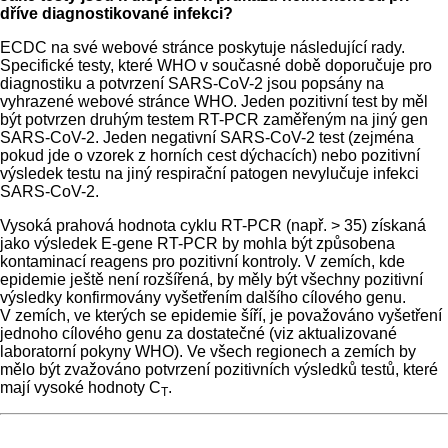
dříve diagnostikované infekci?
ECDC na své webové stránce poskytuje následující rady.
Specifické testy, které WHO v současné době doporučuje pro
diagnostiku a potvrzení SARS-CoV-2 jsou popsány na
vyhrazené webové stránce WHO. Jeden pozitivní test by měl
být potvrzen druhým testem RT-PCR zaměřeným na jiný gen
SARS-CoV-2. Jeden negativní SARS-CoV-2 test (zejména
pokud jde o vzorek z horních cest dýchacích) nebo pozitivní
výsledek testu na jiný respirační patogen nevylučuje infekci
SARS-CoV-2.
Vysoká prahová hodnota cyklu RT-PCR (např. > 35) získaná
jako výsledek E-gene RT-PCR by mohla být způsobena
kontaminací reagens pro pozitivní kontroly. V zemích, kde
epidemie ještě není rozšířená, by měly být všechny pozitivní
výsledky konfirmovány vyšetřením dalšího cílového genu.
V zemích, ve kterých se epidemie šíří, je považováno vyšetření
jednoho cílového genu za dostatečné (viz aktualizované
laboratorní pokyny WHO). Ve všech regionech a zemích by
mělo být zvažováno potvrzení pozitivních výsledků testů, které
mají vysoké hodnoty C
.
T