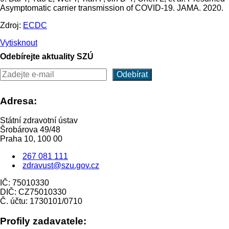
Asymptomatic carrier transmission of COVID-19. JAMA. 2020.
Zdroj:
ECDC
Vytisknout
Odebírejte aktuality SZÚ
Adresa:
Státní zdravotní ústav
Šrobárova 49/48
Praha 10, 100 00
267 081 111
zdravust@szu.gov.cz
IČ: 75010330
DIČ: CZ75010330
Č. účtu: 1730101/0710
Profily zadavatele: