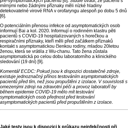
pre-symptomatických pacientů [6]. Studie uvádí, že pacienti s
mírnými nebo žádnými příznaky měli nízké hladiny
detekovatelné virové RNA v orofaryngu alespoň po dobu 5 dnů
[6].
O potenciálním přenosu infekce od asymptomatických osob
informují Bai a kol. 2020. Informují o rodinném klastru pěti
pacientů s COVID-19 hospitalizovaných s horečkou a
respiračními příznaky, kteří měli před začátkem příznaků
kontakt s asymptomatickou členkou rodiny, mladou 20letou
ženou, která se vrátila z Wu-chanu. Tato žena zůstala
asymptomatická po celou dobu laboratorního a klinického
sledování (19 dní) [9].
Komentář ECDC: Pokud jsou k dispozici dostatečné zdroje,
existuje jednoznačný přínos testováním asymptomatických
pacientů před tím, než jsou propuštěni z izolace. V souvislosti s
omezenými zdroji na zdravotní péči a provoz laboratoří by
během epidemie COVID-19 mělo mít testování
symptomatických osob přednost před testování
asymptomatických pacientů před propuštěním z izolace.
Jaké testy jsou k dispozici k průkazu neinfekčnosti při