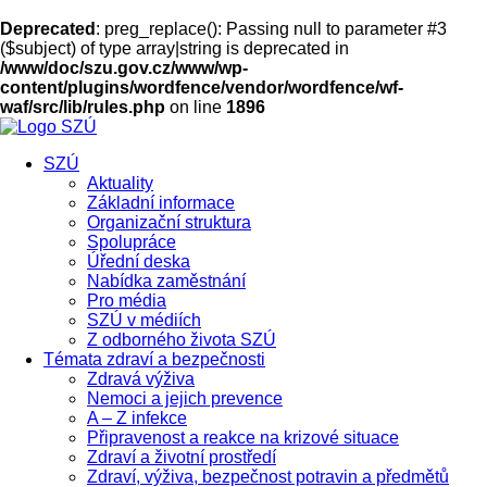
Deprecated
: preg_replace(): Passing null to parameter #3
($subject) of type array|string is deprecated in
/www/doc/szu.gov.cz/www/wp-
content/plugins/wordfence/vendor/wordfence/wf-
waf/src/lib/rules.php
on line
1896
SZÚ
Aktuality
Základní informace
Organizační struktura
Spolupráce
Úřední deska
Nabídka zaměstnání
Pro média
SZÚ v médiích
Z odborného života SZÚ
Témata zdraví a bezpečnosti
Zdravá výživa
Nemoci a jejich prevence
A – Z infekce
Připravenost a reakce na krizové situace
Zdraví a životní prostředí
Zdraví, výživa, bezpečnost potravin a předmětů