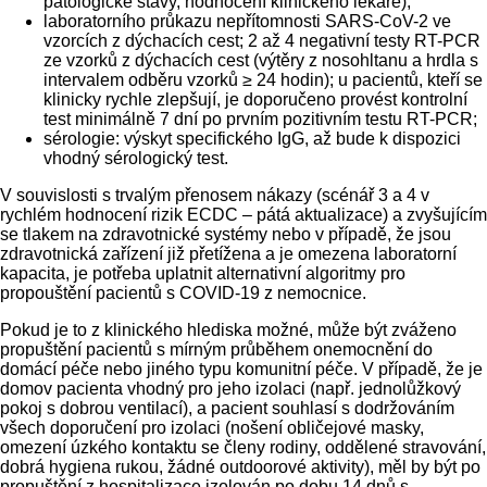
patologické stavy, hodnocení klinického lékaře);
laboratorního průkazu nepřítomnosti SARS-CoV-2 ve
vzorcích z dýchacích cest; 2 až 4 negativní testy RT-PCR
ze vzorků z dýchacích cest (výtěry z nosohltanu a hrdla s
intervalem odběru vzorků ≥ 24 hodin); u pacientů, kteří se
klinicky rychle zlepšují, je doporučeno provést kontrolní
test minimálně 7 dní po prvním pozitivním testu RT-PCR;
sérologie: výskyt specifického IgG, až bude k dispozici
vhodný sérologický test.
V souvislosti s trvalým přenosem nákazy (scénář 3 a 4 v
rychlém hodnocení rizik ECDC – pátá aktualizace) a zvyšujícím
se tlakem na zdravotnické systémy nebo v případě, že jsou
zdravotnická zařízení již přetížena a je omezena laboratorní
kapacita, je potřeba uplatnit alternativní algoritmy pro
propouštění pacientů s COVID-19 z nemocnice.
Pokud je to z klinického hlediska možné, může být zváženo
propuštění pacientů s mírným průběhem onemocnění do
domácí péče nebo jiného typu komunitní péče. V případě, že je
domov pacienta vhodný pro jeho izolaci (např. jednolůžkový
pokoj s dobrou ventilací), a pacient souhlasí s dodržováním
všech doporučení pro izolaci (nošení obličejové masky,
omezení úzkého kontaktu se členy rodiny, oddělené stravování,
dobrá hygiena rukou, žádné outdoorové aktivity), měl by být po
propuštění z hospitalizace izolován po dobu 14 dnů s