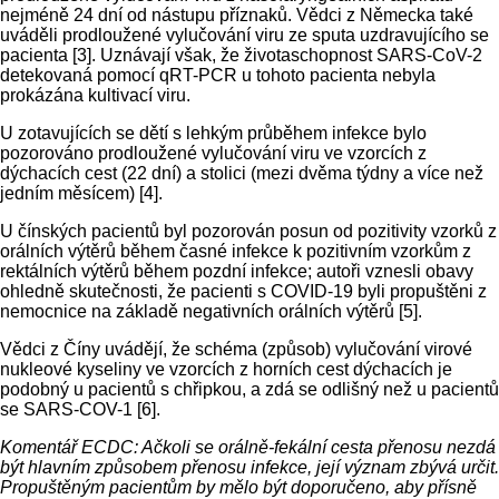
nejméně 24 dní od nástupu příznaků. Vědci z Německa také
uváděli prodloužené vylučování viru ze sputa uzdravujícího se
pacienta [3]. Uznávají však, že životaschopnost SARS-CoV-2
detekovaná pomocí qRT-PCR u tohoto pacienta nebyla
prokázána kultivací viru.
U zotavujících se dětí s lehkým průběhem infekce bylo
pozorováno prodloužené vylučování viru ve vzorcích z
dýchacích cest (22 dní) a stolici (mezi dvěma týdny a více než
jedním měsícem) [4].
U čínských pacientů byl pozorován posun od pozitivity vzorků z
orálních výtěrů během časné infekce k pozitivním vzorkům z
rektálních výtěrů během pozdní infekce; autoři vznesli obavy
ohledně skutečnosti, že pacienti s COVID-19 byli propuštěni z
nemocnice na základě negativních orálních výtěrů [5].
Vědci z Číny uvádějí, že schéma (způsob) vylučování virové
nukleové kyseliny ve vzorcích z horních cest dýchacích je
podobný u pacientů s chřipkou, a zdá se odlišný než u pacientů
se SARS-COV-1 [6].
Komentář ECDC: Ačkoli se orálně-fekální cesta přenosu nezdá
být hlavním způsobem přenosu infekce, její význam zbývá určit.
Propuštěným pacientům by mělo být doporučeno, aby přísně