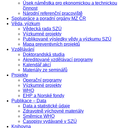
Úsek náměstka pro ekonomickou a technickou
činnost
Národní referenční pracoviště
Spolupráce a poradní orgány MZ ČR
Věda, výzkum
Vědecká rada SZÚ
Výzkumné projekty
Publikované výsledky vědy a výzkumu SZÚ
Mapa preventivních projektů
Vzdělávání
Doktorandská studia
Akreditované vzdělávací programy
Kalendář akcí
Materiály ze seminářů
Projekty
Operační programy
Výzkumné projekty
WHO
EHP a Norské fondy
Publikace – Data
Data a statistické údaje
Zdravotně výchovné materiály
Směrnice WHO
Časopisy vydávané v SZÚ
Knihovna