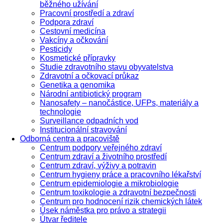
běžného užívání
Pracovní prostředí a zdraví
Podpora zdraví
Cestovní medicína
Vakcíny a očkování
Pesticidy
Kosmetické přípravky
Studie zdravotního stavu obyvatelstva
Zdravotní a očkovací průkaz
Genetika a genomika
Národní antibiotický program
Nanosafety – nanočástice, UFPs, materiály a
technologie
Surveillance odpadních vod
Institucionální stravování
Odborná centra a pracoviště
Centrum podpory veřejného zdraví
Centrum zdraví a životního prostředí
Centrum zdraví, výživy a potravin
Centrum hygieny práce a pracovního lékařství
Centrum epidemiologie a mikrobiologie
Centrum toxikologie a zdravotní bezpečnosti
Centrum pro hodnocení rizik chemických látek
Úsek náměstka pro právo a strategii
Útvar ředitele