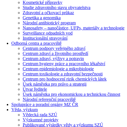
Kosmetické přípravky
Studie zdravotního stavu obyvatelstva
Zdravotní a očkovací průkaz
Genetika a genomika
Národní antibiotický program
Nanosafety – nanočástice, UFPs, materiály a technologie
Surveillance odpadních vod
Institucionální stravování
Odborná centra a pracoviště
Centrum podpory veřejného zdraví
Centrum zdraví a životního prostředí
Centrum zdraví, výživy a potravin
Centrum hygieny práce a pracovního lékařství
Centrum epidemiologie a mikrobiologie
Centrum toxikologie a zdravotní bezpečnosti
Centrum pro hodnocení rizik chemických látek
Úsek náměstka pro právo a strategii
Útvar ředitele
Úsek náměstka pro ekonomickou a technickou činnost
Národní referenční pracoviště
Spolupráce a poradní orgány MZ ČR
Věda, výzkum
Vědecká rada SZÚ
Výzkumné projekty
Publikované výsledky vědy a výzkumu SZÚ