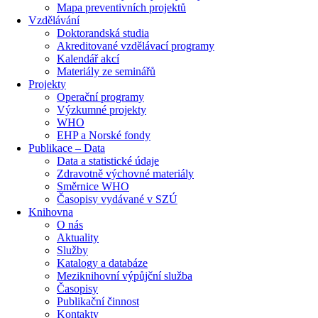
Mapa preventivních projektů
Vzdělávání
Doktorandská studia
Akreditované vzdělávací programy
Kalendář akcí
Materiály ze seminářů
Projekty
Operační programy
Výzkumné projekty
WHO
EHP a Norské fondy
Publikace – Data
Data a statistické údaje
Zdravotně výchovné materiály
Směrnice WHO
Časopisy vydávané v SZÚ
Knihovna
O nás
Aktuality
Služby
Katalogy a databáze
Meziknihovní výpůjční služba
Časopisy
Publikační činnost
Kontakty