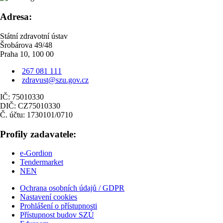
Adresa:
Státní zdravotní ústav
Šrobárova 49/48
Praha 10, 100 00
267 081 111
zdravust@szu.gov.cz
IČ: 75010330
DIČ: CZ75010330
Č. účtu: 1730101/0710
Profily zadavatele:
e-Gordion
Tendermarket
NEN
Ochrana osobních údajů / GDPR
Nastavení cookies
Prohlášení o přístupnosti
Přístupnost budov SZÚ