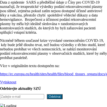
Data z epidemie SARS a předběžné údaje z Číny pro COVID-19
naznačují, že terapeutické výsledky podání rekonvalescentní plasmy
jsou slibné, zejména pokud zatím nejsou dostupné účinné antivirové
léky a vakcína, přestože chybí spolehlivé vědecké důkazy a data
hemovigilance. Bezpečnost a účinnost podání rekonvalescentní
plasmy by měla být ideálně sledována v randomizovaných
kontrolovaných studiích, do kterých by byli zařazováni pacienti
splňující vstupní kritéria.
Nicméně během současné krize vyvolané onemocněním COVID-19,
kdy bude ještě dlouho trvat, než budou výsledky z těchto studií, které
nebudou probíhat ve všech nemocnicích, se nabízí monitorování
podání rekonvalescentní plasmy v observačních studiích, které by měly
probíhat paralelně.
Více v originálním textu dostupném na:
https://ec.europa.eu/health/sites/health/files/blood_tissues_organs/do
Vytisknout
Odebírejte aktuality SZÚ