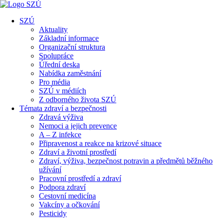
SZÚ
Aktuality
Základní informace
Organizační struktura
Spolupráce
Úřední deska
Nabídka zaměstnání
Pro média
SZÚ v médiích
Z odborného života SZÚ
Témata zdraví a bezpečnosti
Zdravá výživa
Nemoci a jejich prevence
A – Z infekce
Připravenost a reakce na krizové situace
Zdraví a životní prostředí
Zdraví, výživa, bezpečnost potravin a předmětů běžného
užívání
Pracovní prostředí a zdraví
Podpora zdraví
Cestovní medicína
Vakcíny a očkování
Pesticidy