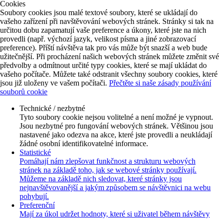
Cookies
Soubory cookies jsou malé textové soubory, které se ukládají do
vašeho zařízení při navštěvování webových stránek. Stránky si tak na
určitou dobu zapamatují vaše preference a úkony, které jste na nich
provedli (např. výchozí jazyk, velikost písma a jiné zobrazovací
preference). Příští návštěva tak pro vás může být snazší a web bude
užitečnější. Při procházení našich webových stránek můžete změnit své
předvolby a odmítnout určité typy cookies, které se mají ukládat do
vašeho počítače. Můžete také odstranit všechny soubory cookies, které
jsou již uloženy ve vašem počítači.
Přečtěte si naše zásady používání
souborů cookie
Technické / nezbytné
Tyto soubory cookie nejsou volitelné a není možné je vypnout.
Jsou nezbytné pro fungování webových stránek. Většinou jsou
nastavené jako odezva na akce, které jste provedli a neukládají
žádné osobní identifikovatelné informace.
Statistické
Pomáhají nám zlepšovat funkčnost a strukturu webových
stránek na základě toho, jak se webové stránky používají.
Můžeme na základě nich sledovat, které stránky jsou
nejnavštěvovanější a jakým způsobem se návštěvnici na webu
pohybují.
Preferenční
Mají za úkol udržet hodnoty, které si uživatel během návštěvy