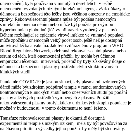
onemocnění, byla používána v minulých desetiletích v léčbě
onemocnění vyvolaných různými infekčními agens, avšak důkazy o
účinnosti a bezpečnosti této léčby jsou většinou omezeny na empirické
zprávy. Rekonvalescentní plasma může být podána nemocným
s infekčním onemocněním nebo může být použita pro výrobu
hyperimunních globulinů (léčivý přípravek vyrobený z plasmy).
Během rozbíhající se epidemie virové infekce ve vnímavé populaci
může zpočátku onemocnět velký počet osob, ještě než je dostupná
antivirová léčba a vakcína. Jak bylo zdůrazněno v programu WHO
Blood Regulators Network, odebraná rekonvalescentní plasma nebo
sérum od těch, kteří onemocnění přežili, by mohla být účinnou
empirickou léčebnou intervencí, přičemž by byly získávány údaje o
účinnosti a bezpečnosti plasmy prostřednictvím strukturovaných
klinických studií.
Pandemie COVID-19 je jasnou situací, kdy plasma od uzdravených
dárců může být zdrojem podpůrné terapie v rámci randomizovaných
kontrolovaných klinických studií nebo observačních studií po podání
plasmy a léčivých prostředků vyrobených z plasmy. Použití
rekonvalescentní plasmy profylakticky u rizikových skupin populace je
možné v budoucnosti, v tomto dokumentu to není řešeno.
Transfuze rekonvalescentní plasmy je okamžitě dostupná
experimentální terapie s nízkým rizikem, měla by být považována za
naléhavou prioritu a výsledky jejího použití by měly být sledovány.