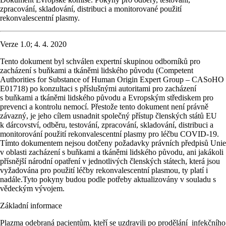
zpracování, skladování, distribuci a monitorované použití
rekonvalescentní plasmy.
Verze 1.0; 4. 4. 2020
Tento dokument byl schválen expertní skupinou odborníků pro
zacházení s buňkami a tkáněmi lidského původu (Competent
Authorities for Substance of Human Origin Expert Group – CASoHO
E01718) po konzultaci s příslušnými autoritami pro zacházení
s buňkami a tkáněmi lidského původu a Evropským střediskem pro
prevenci a kontrolu nemocí. Přestože tento dokument není právně
závazný, je jeho cílem usnadnit společný přístup členských států EU
k dárcovství, odběru, testování, zpracování, skladování, distribuci a
monitorování použití rekonvalescentní plasmy pro léčbu COVID-19.
Tímto dokumentem nejsou dotčeny požadavky právních předpisů Unie
v oblasti zacházení s buňkami a tkáněmi lidského původu, ani jakákoli
přísnější národní opatření v jednotlivých členských státech, která jsou
vyžadována pro použití léčby rekonvalescentní plasmou, ty platí i
nadále.Tyto pokyny budou podle potřeby aktualizovány v souladu s
vědeckým vývojem.
Základní informace
Plazma odebraná pacientům, kteří se uzdravili po prodělání infekčního