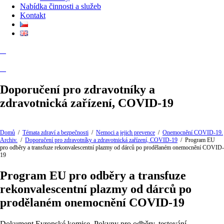
Nabídka činnosti a služeb
Kontakt
Doporučení pro zdravotníky a
zdravotnická zařízení, COVID-19
Domů
/
Témata zdraví a bezpečnosti
/
Nemoci a jejich prevence
/
Onemocnění COVID-19.
Archiv.
/
Doporučení pro zdravotníky a zdravotnická zařízení, COVID-19
/
Program EU
pro odběry a transfuze rekonvalescentní plazmy od dárců po prodělaném onemocnění COVID-
19
Program EU pro odběry a transfuze
rekonvalescentní plazmy od dárců po
prodělaném onemocnění COVID-19
Dokument Evropské komise. Pokyny pro odběry, testování,