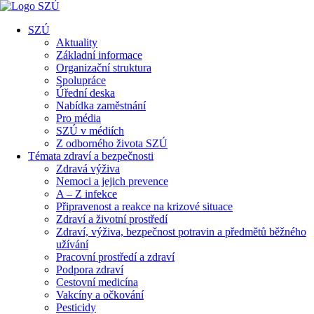
SZÚ
Aktuality
Základní informace
Organizační struktura
Spolupráce
Úřední deska
Nabídka zaměstnání
Pro média
SZÚ v médiích
Z odborného života SZÚ
Témata zdraví a bezpečnosti
Zdravá výživa
Nemoci a jejich prevence
A – Z infekce
Připravenost a reakce na krizové situace
Zdraví a životní prostředí
Zdraví, výživa, bezpečnost potravin a předmětů běžného
užívání
Pracovní prostředí a zdraví
Podpora zdraví
Cestovní medicína
Vakcíny a očkování
Pesticidy