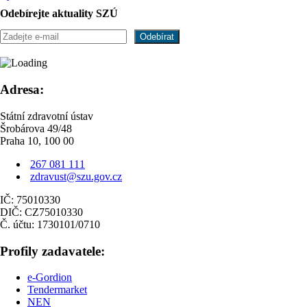
Odebírejte aktuality SZÚ
Adresa:
Státní zdravotní ústav
Šrobárova 49/48
Praha 10, 100 00
267 081 111
zdravust@szu.gov.cz
IČ: 75010330
DIČ: CZ75010330
Č. účtu: 1730101/0710
Profily zadavatele:
e-Gordion
Tendermarket
NEN