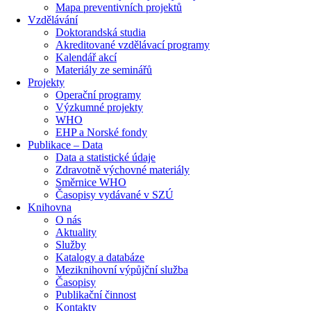
Mapa preventivních projektů
Vzdělávání
Doktorandská studia
Akreditované vzdělávací programy
Kalendář akcí
Materiály ze seminářů
Projekty
Operační programy
Výzkumné projekty
WHO
EHP a Norské fondy
Publikace – Data
Data a statistické údaje
Zdravotně výchovné materiály
Směrnice WHO
Časopisy vydávané v SZÚ
Knihovna
O nás
Aktuality
Služby
Katalogy a databáze
Meziknihovní výpůjční služba
Časopisy
Publikační činnost
Kontakty