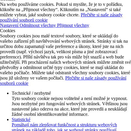
Na webu používáme cookies. Pokud si myslíte, že je to v pořádku,
klikněte na „Přijmout všechny“. Kliknutím na „Nastavení“ si také
můžete vybrat, jaké soubory cookie chcete.
Přečtěte si naše zásady
používání souborů cookie
Nastavení
Odmítnout všechny
Přijmout všechny
Cookies
Soubory cookies jsou malé textové soubory, které se ukládají do
vašeho zařízení při navštěvování webových stránek. Stránky si tak na
určitou dobu zapamatují vaše preference a úkony, které jste na nich
provedli (např. výchozí jazyk, velikost písma a jiné zobrazovací
preference). Příští návštěva tak pro vás může být snazší a web bude
užitečnější. Při procházení našich webových stránek můžete změnit své
předvolby a odmítnout určité typy cookies, které se mají ukládat do
vašeho počítače. Můžete také odstranit všechny soubory cookies, které
jsou již uloženy ve vašem počítači.
Přečtěte si naše zásady používání
souborů cookie
Technické / nezbytné
Tyto soubory cookie nejsou volitelné a není možné je vypnout.
Jsou nezbytné pro fungování webových stránek. Většinou jsou
nastavené jako odezva na akce, které jste provedli a neukládají
žádné osobní identifikovatelné informace.
Statistické
Pomáhají nám zlepšovat funkčnost a strukturu webových
stránek na základě toho, jak se webové stránky používají.