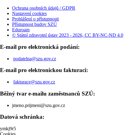
Ochrana osobních údajů / GDPR
Nastavení cookies
Prohlášení o přístupnosti
Přístupnost budov SZÚ
Eduroam
© Státní zdravotní ústav 2023 - 2026, CC BY-NC-ND 4.0
E-mail pro elektronická podání:
podatelna@szu.gov.cz
E-mail pro elektronickou fakturaci:
fakturace@szu.gov.cz
Běžný tvar e-mailu zaměstnanců SZÚ:
jmeno.prijmeni@szu.gov.cz
Datová schránka:
ymkj9r5
Cookies