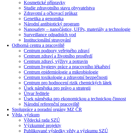
Kosmetické přípravky
Studie zdravotního stavu obyvatelstva
Zdravotní a očkovací průkaz
Genetika a genomika
Národní antibiotický program
Nanosafety – nanočástice, UFPs, materiály a technologie
Surveillance odpadních vod
Institucionální stravování
Odborná centra a pracoviště
Centrum podpory veřejného zdraví
Centrum zdraví a životního prostředí
Centrum zdraví, výživy a potravin
Centrum hygieny práce a pracovního lékařství
Centrum epidemiologie a mikrobiologie
Centrum toxikologie a zdravotní bezpečnosti
Centrum pro hodnocení rizik chemických látek
Úsek náměstka pro právo a strategii
Útvar ředitele
Úsek náměstka pro ekonomickou a technickou činnost
Národní referenční pracoviště
Spolupráce a poradní orgány MZ ČR
Věda, výzkum
Vědecká rada SZÚ
Výzkumné projekty
Publikované výsledky vědy a výzkumu SZÚ