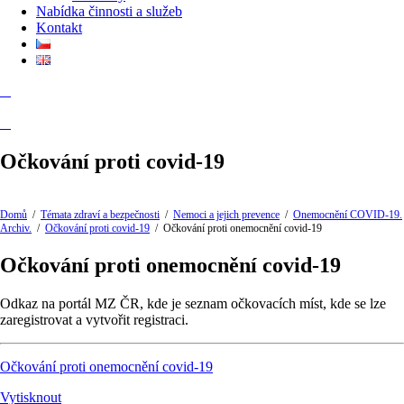
Nabídka činnosti a služeb
Kontakt
Očkování proti covid-19
Domů
/
Témata zdraví a bezpečnosti
/
Nemoci a jejich prevence
/
Onemocnění COVID-19.
Archiv.
/
Očkování proti covid-19
/
Očkování proti onemocnění covid-19
Očkování proti onemocnění covid-19
Odkaz na portál MZ ČR, kde je seznam očkovacích míst, kde se lze
zaregistrovat a vytvořit registraci.
Očkování proti onemocnění covid-19
Vytisknout