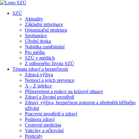
SZÚ
Aktuality
Základní informace
Organizační struktura
Spolupráce
Úřední deska
Nabídka zaměstnání
Pro média
SZÚ v médiích
Z odborného života SZÚ
Témata zdraví a bezpečnosti
Zdravá výživa
Nemoci a jejich prevence
A – Z infekce
Připravenost a reakce na krizové situace
Zdraví a životní prostředí
Zdraví, výživa, bezpečnost potravin a předmětů běžného
užívání
Pracovní prostředí a zdraví
Podpora zdraví
Cestovní medicína
Vakcíny a očkování
Pesticidy