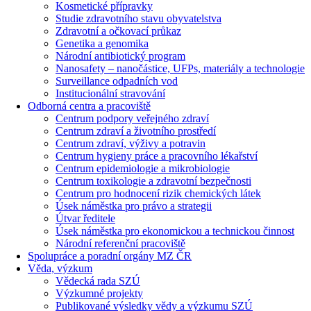
Kosmetické přípravky
Studie zdravotního stavu obyvatelstva
Zdravotní a očkovací průkaz
Genetika a genomika
Národní antibiotický program
Nanosafety – nanočástice, UFPs, materiály a technologie
Surveillance odpadních vod
Institucionální stravování
Odborná centra a pracoviště
Centrum podpory veřejného zdraví
Centrum zdraví a životního prostředí
Centrum zdraví, výživy a potravin
Centrum hygieny práce a pracovního lékařství
Centrum epidemiologie a mikrobiologie
Centrum toxikologie a zdravotní bezpečnosti
Centrum pro hodnocení rizik chemických látek
Úsek náměstka pro právo a strategii
Útvar ředitele
Úsek náměstka pro ekonomickou a technickou činnost
Národní referenční pracoviště
Spolupráce a poradní orgány MZ ČR
Věda, výzkum
Vědecká rada SZÚ
Výzkumné projekty
Publikované výsledky vědy a výzkumu SZÚ