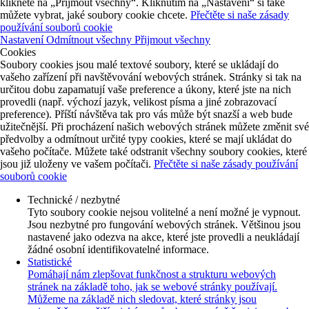
klikněte na „Přijmout všechny“. Kliknutím na „Nastavení“ si také
můžete vybrat, jaké soubory cookie chcete.
Přečtěte si naše zásady
používání souborů cookie
Nastavení
Odmítnout všechny
Přijmout všechny
Cookies
Soubory cookies jsou malé textové soubory, které se ukládají do
vašeho zařízení při navštěvování webových stránek. Stránky si tak na
určitou dobu zapamatují vaše preference a úkony, které jste na nich
provedli (např. výchozí jazyk, velikost písma a jiné zobrazovací
preference). Příští návštěva tak pro vás může být snazší a web bude
užitečnější. Při procházení našich webových stránek můžete změnit své
předvolby a odmítnout určité typy cookies, které se mají ukládat do
vašeho počítače. Můžete také odstranit všechny soubory cookies, které
jsou již uloženy ve vašem počítači.
Přečtěte si naše zásady používání
souborů cookie
Technické / nezbytné
Tyto soubory cookie nejsou volitelné a není možné je vypnout.
Jsou nezbytné pro fungování webových stránek. Většinou jsou
nastavené jako odezva na akce, které jste provedli a neukládají
žádné osobní identifikovatelné informace.
Statistické
Pomáhají nám zlepšovat funkčnost a strukturu webových
stránek na základě toho, jak se webové stránky používají.
Můžeme na základě nich sledovat, které stránky jsou