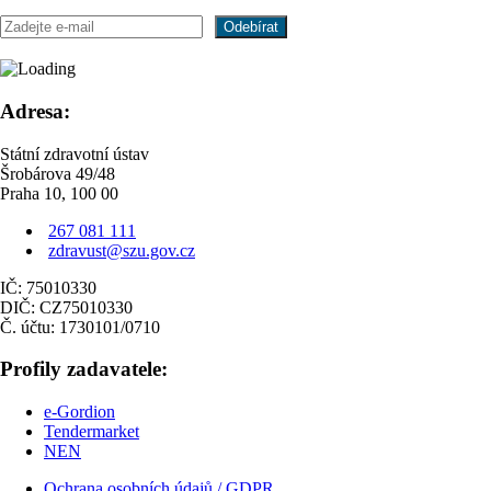
Adresa:
Státní zdravotní ústav
Šrobárova 49/48
Praha 10, 100 00
267 081 111
zdravust@szu.gov.cz
IČ: 75010330
DIČ: CZ75010330
Č. účtu: 1730101/0710
Profily zadavatele:
e-Gordion
Tendermarket
NEN
Ochrana osobních údajů / GDPR