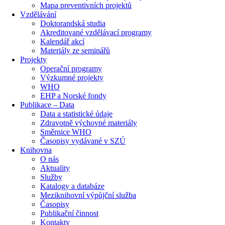
Mapa preventivních projektů
Vzdělávání
Doktorandská studia
Akreditované vzdělávací programy
Kalendář akcí
Materiály ze seminářů
Projekty
Operační programy
Výzkumné projekty
WHO
EHP a Norské fondy
Publikace – Data
Data a statistické údaje
Zdravotně výchovné materiály
Směrnice WHO
Časopisy vydávané v SZÚ
Knihovna
O nás
Aktuality
Služby
Katalogy a databáze
Meziknihovní výpůjční služba
Časopisy
Publikační činnost
Kontakty