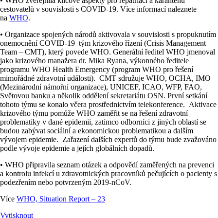
• WHO zveřejnila klíčové aspekty pro repatriaci a karanténu
cestovatelů v souvislosti s COVID-19. Více informací naleznete
na
WHO
.
• Organizace spojených národů aktivovala v souvislosti s propuknutím
onemocnění COVID-19 tým krizového řízení (Crisis Management
Team – CMT), který povede WHO. Generální ředitel WHO jmenoval
jako krizového manažera dr. Mika Ryana, výkonného ředitele
programu WHO Health Emergency (program WHO pro řešení
mimořádné zdravotní události). CMT sdružuje WHO, OCHA, IMO
(Mezinárodní námořní organizace), UNICEF, ICAO, WFP, FAO,
Světovou banku a několik oddělení sekretariátu OSN. První setkání
tohoto týmu se konalo včera prostřednictvím telekonference. Aktivace
krizového týmu pomůže WHO zaměřit se na řešení zdravotní
problematiky v dané epidemii, zatímco odborníci z jiných oblastí se
budou zabývat sociální a ekonomickou problematikou a dalším
vývojem epidemie. Zařazení dalších expertů do týmu bude zvažováno
podle vývoje epidemie a jejích globálních dopadů.
• WHO připravila seznam otázek a odpovědí zaměřených na prevenci
a kontrolu infekcí u zdravotnických pracovníků pečujících o pacienty s
podezřením nebo potvrzeným 2019-nCoV.
Více
WHO, Situation Report – 23
Vytisknout