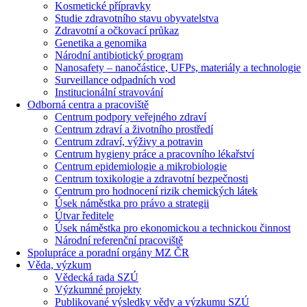
Kosmetické přípravky
Studie zdravotního stavu obyvatelstva
Zdravotní a očkovací průkaz
Genetika a genomika
Národní antibiotický program
Nanosafety – nanočástice, UFPs, materiály a technologie
Surveillance odpadních vod
Institucionální stravování
Odborná centra a pracoviště
Centrum podpory veřejného zdraví
Centrum zdraví a životního prostředí
Centrum zdraví, výživy a potravin
Centrum hygieny práce a pracovního lékařství
Centrum epidemiologie a mikrobiologie
Centrum toxikologie a zdravotní bezpečnosti
Centrum pro hodnocení rizik chemických látek
Úsek náměstka pro právo a strategii
Útvar ředitele
Úsek náměstka pro ekonomickou a technickou činnost
Národní referenční pracoviště
Spolupráce a poradní orgány MZ ČR
Věda, výzkum
Vědecká rada SZÚ
Výzkumné projekty
Publikované výsledky vědy a výzkumu SZÚ