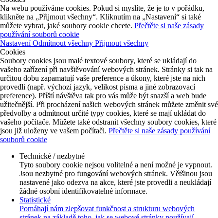
Na webu používáme cookies. Pokud si myslíte, že je to v pořádku,
klikněte na „Přijmout všechny“. Kliknutím na „Nastavení“ si také
můžete vybrat, jaké soubory cookie chcete.
Přečtěte si naše zásady
používání souborů cookie
Nastavení
Odmítnout všechny
Přijmout všechny
Cookies
Soubory cookies jsou malé textové soubory, které se ukládají do
vašeho zařízení při navštěvování webových stránek. Stránky si tak na
určitou dobu zapamatují vaše preference a úkony, které jste na nich
provedli (např. výchozí jazyk, velikost písma a jiné zobrazovací
preference). Příští návštěva tak pro vás může být snazší a web bude
užitečnější. Při procházení našich webových stránek můžete změnit své
předvolby a odmítnout určité typy cookies, které se mají ukládat do
vašeho počítače. Můžete také odstranit všechny soubory cookies, které
jsou již uloženy ve vašem počítači.
Přečtěte si naše zásady používání
souborů cookie
Technické / nezbytné
Tyto soubory cookie nejsou volitelné a není možné je vypnout.
Jsou nezbytné pro fungování webových stránek. Většinou jsou
nastavené jako odezva na akce, které jste provedli a neukládají
žádné osobní identifikovatelné informace.
Statistické
Pomáhají nám zlepšovat funkčnost a strukturu webových
stránek na základě toho, jak se webové stránky používají.