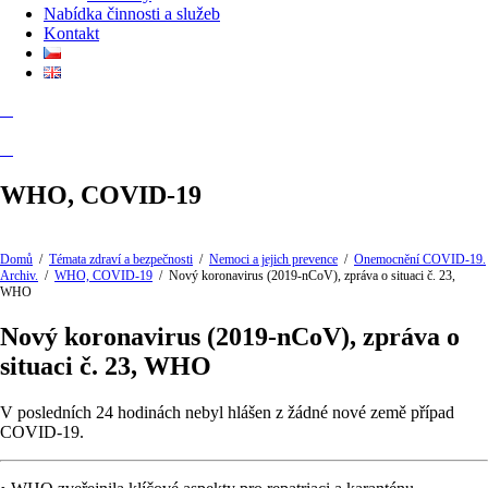
Nabídka činnosti a služeb
Kontakt
WHO, COVID-19
Domů
/
Témata zdraví a bezpečnosti
/
Nemoci a jejich prevence
/
Onemocnění COVID-19.
Archiv.
/
WHO, COVID-19
/
Nový koronavirus (2019-nCoV), zpráva o situaci č. 23,
WHO
Nový koronavirus (2019-nCoV), zpráva o
situaci č. 23, WHO
V posledních 24 hodinách nebyl hlášen z žádné nové země případ
COVID-19.