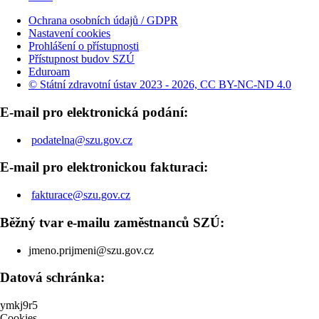
Ochrana osobních údajů / GDPR
Nastavení cookies
Prohlášení o přístupnosti
Přístupnost budov SZÚ
Eduroam
© Státní zdravotní ústav 2023 - 2026, CC BY-NC-ND 4.0
E-mail pro elektronická podání:
podatelna@szu.gov.cz
E-mail pro elektronickou fakturaci:
fakturace@szu.gov.cz
Běžný tvar e-mailu zaměstnanců SZÚ:
jmeno.prijmeni@szu.gov.cz
Datová schránka:
ymkj9r5
Cookies