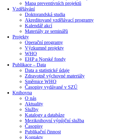
Mapa preventivních projektů
Vzdělávání
Doktorandská studia
Akreditované vzdělávací programy
Kalendář akcí
Materiály ze seminářů
Projekty
Operační programy
Výzkumné projekty
WHO
EHP a Norské fondy
Publikace – Data
Data a statistické údaje
Zdravotně výchovné materiály
Směrnice WHO
Časopisy vydávané v SZÚ
Knihovna
O nás
Aktuality
Služby
Katalogy a databáze
Meziknihovní výpůjční služba
Časopisy
Publikační činnost
Kontakty