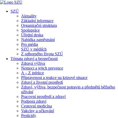
SZÚ
Aktuality
Základní informace
Organizační struktura
Spolupráce
Úřední deska
Nabídka zaměstnání
Pro média
SZÚ v médiích
Z odborného života SZÚ
Témata zdraví a bezpečnosti
Zdravá výživa
Nemoci a jejich prevence
A – Z infekce
Připravenost a reakce na krizové situace
Zdraví a životní prostředí
Zdraví, výživa, bezpečnost potravin a předmětů běžného
užívání
Pracovní prostředí a zdraví
Podpora zdraví
Cestovní medicína
Vakcíny a očkování
Pesticidy