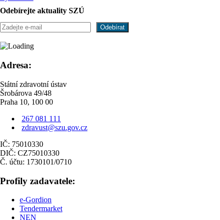
Odebírejte aktuality SZÚ
Adresa:
Státní zdravotní ústav
Šrobárova 49/48
Praha 10, 100 00
267 081 111
zdravust@szu.gov.cz
IČ: 75010330
DIČ: CZ75010330
Č. účtu: 1730101/0710
Profily zadavatele:
e-Gordion
Tendermarket
NEN