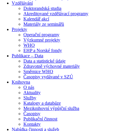
Vzdělávání
Doktorandská studia
Akreditované vzdělávací programy
Kalendář akcí
Materiály ze seminářů
Projekty
Operační programy
Výzkumné projekty
WHO
EHP a Norské fondy
Publikace – Data
Data a statistické údaje
Zdravotně výchovné materiály
Směrnice WHO
Časopisy vydávané v SZÚ
Knihovna
O nás
Aktuality
Služby
Katalogy a databáze
Meziknihovní výpůjční služba
Časopisy
Publikační činnost
Kontakty
Nabídka činnosti a služeb