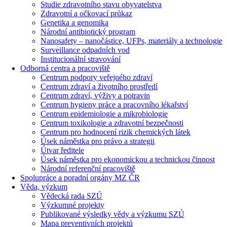
Studie zdravotního stavu obyvatelstva
Zdravotní a očkovací průkaz
Genetika a genomika
Národní antibiotický program
Nanosafety – nanočástice, UFPs, materiály a technologie
Surveillance odpadních vod
Institucionální stravování
Odborná centra a pracoviště
Centrum podpory veřejného zdraví
Centrum zdraví a životního prostředí
Centrum zdraví, výživy a potravin
Centrum hygieny práce a pracovního lékařství
Centrum epidemiologie a mikrobiologie
Centrum toxikologie a zdravotní bezpečnosti
Centrum pro hodnocení rizik chemických látek
Úsek náměstka pro právo a strategii
Útvar ředitele
Úsek náměstka pro ekonomickou a technickou činnost
Národní referenční pracoviště
Spolupráce a poradní orgány MZ ČR
Věda, výzkum
Vědecká rada SZÚ
Výzkumné projekty
Publikované výsledky vědy a výzkumu SZÚ
Mapa preventivních projektů