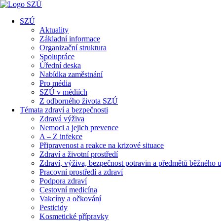
SZÚ
Aktuality
Základní informace
Organizační struktura
Spolupráce
Úřední deska
Nabídka zaměstnání
Pro média
SZÚ v médiích
Z odborného života SZÚ
Témata zdraví a bezpečnosti
Zdravá výživa
Nemoci a jejich prevence
A – Z infekce
Připravenost a reakce na krizové situace
Zdraví a životní prostředí
Zdraví, výživa, bezpečnost potravin a předmětů běžného u
Pracovní prostředí a zdraví
Podpora zdraví
Cestovní medicína
Vakcíny a očkování
Pesticidy
Kosmetické přípravky