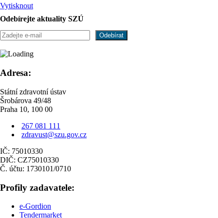
Vytisknout
Odebírejte aktuality SZÚ
Adresa:
Státní zdravotní ústav
Šrobárova 49/48
Praha 10, 100 00
267 081 111
zdravust@szu.gov.cz
IČ: 75010330
DIČ: CZ75010330
Č. účtu: 1730101/0710
Profily zadavatele:
e-Gordion
Tendermarket