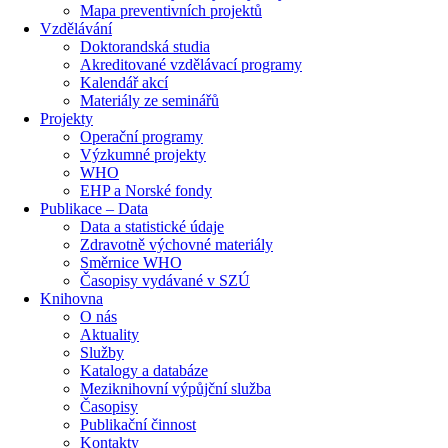
Mapa preventivních projektů
Vzdělávání
Doktorandská studia
Akreditované vzdělávací programy
Kalendář akcí
Materiály ze seminářů
Projekty
Operační programy
Výzkumné projekty
WHO
EHP a Norské fondy
Publikace – Data
Data a statistické údaje
Zdravotně výchovné materiály
Směrnice WHO
Časopisy vydávané v SZÚ
Knihovna
O nás
Aktuality
Služby
Katalogy a databáze
Meziknihovní výpůjční služba
Časopisy
Publikační činnost
Kontakty