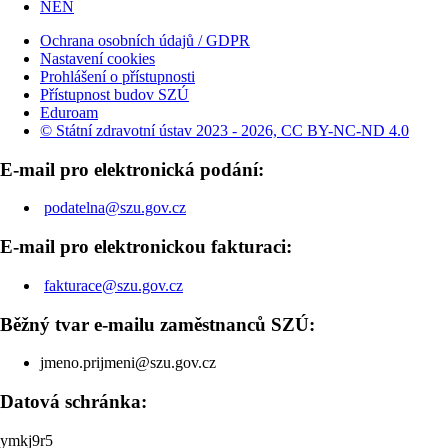
NEN
Ochrana osobních údajů / GDPR
Nastavení cookies
Prohlášení o přístupnosti
Přístupnost budov SZÚ
Eduroam
© Státní zdravotní ústav 2023 - 2026, CC BY-NC-ND 4.0
E-mail pro elektronická podání:
podatelna@szu.gov.cz
E-mail pro elektronickou fakturaci:
fakturace@szu.gov.cz
Běžný tvar e-mailu zaměstnanců SZÚ:
jmeno.prijmeni@szu.gov.cz
Datová schránka:
ymkj9r5