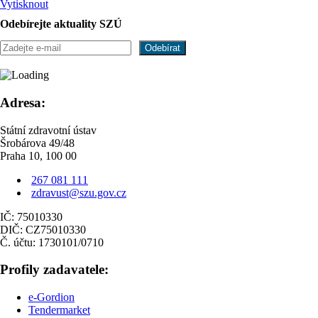
Vytisknout
Odebírejte aktuality SZÚ
Adresa:
Státní zdravotní ústav
Šrobárova 49/48
Praha 10, 100 00
267 081 111
zdravust@szu.gov.cz
IČ: 75010330
DIČ: CZ75010330
Č. účtu: 1730101/0710
Profily zadavatele:
e-Gordion
Tendermarket