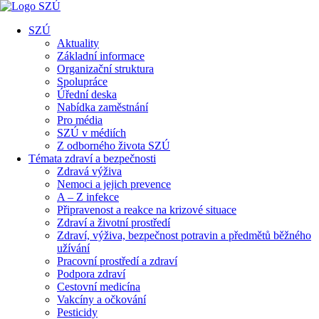
SZÚ
Aktuality
Základní informace
Organizační struktura
Spolupráce
Úřední deska
Nabídka zaměstnání
Pro média
SZÚ v médiích
Z odborného života SZÚ
Témata zdraví a bezpečnosti
Zdravá výživa
Nemoci a jejich prevence
A – Z infekce
Připravenost a reakce na krizové situace
Zdraví a životní prostředí
Zdraví, výživa, bezpečnost potravin a předmětů běžného
užívání
Pracovní prostředí a zdraví
Podpora zdraví
Cestovní medicína
Vakcíny a očkování
Pesticidy