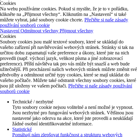
Cookies
Na webu používáme cookies. Pokud si myslíte, že je to v pořádku,
klikněte na „Přijmout všechny“. Kliknutím na „Nastavení“ si také
můžete vybrat, jaké soubory cookie chcete.
Přečtěte si naše zásady
používání souborů cookie
Nastavení
Odmítnout všechny
Přijmout všechny
Cookies
Soubory cookies jsou malé textové soubory, které se ukládají do
vašeho zařízení při navštěvování webových stránek. Stránky si tak na
určitou dobu zapamatují vaše preference a úkony, které jste na nich
provedli (např. výchozí jazyk, velikost písma a jiné zobrazovací
preference). Příští návštěva tak pro vás může být snazší a web bude
užitečnější. Při procházení našich webových stránek můžete změnit své
předvolby a odmítnout určité typy cookies, které se mají ukládat do
vašeho počítače. Můžete také odstranit všechny soubory cookies, které
jsou již uloženy ve vašem počítači.
Přečtěte si naše zásady používání
souborů cookie
Technické / nezbytné
Tyto soubory cookie nejsou volitelné a není možné je vypnout.
Jsou nezbytné pro fungování webových stránek. Většinou jsou
nastavené jako odezva na akce, které jste provedli a neukládají
žádné osobní identifikovatelné informace.
Statistické
Pomáhají nám zlepšovat funkčnost a strukturu webových