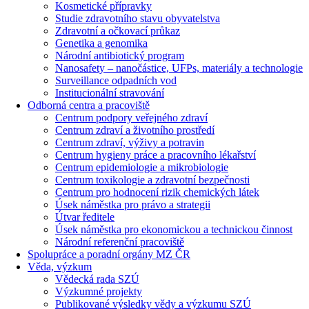
Kosmetické přípravky
Studie zdravotního stavu obyvatelstva
Zdravotní a očkovací průkaz
Genetika a genomika
Národní antibiotický program
Nanosafety – nanočástice, UFPs, materiály a technologie
Surveillance odpadních vod
Institucionální stravování
Odborná centra a pracoviště
Centrum podpory veřejného zdraví
Centrum zdraví a životního prostředí
Centrum zdraví, výživy a potravin
Centrum hygieny práce a pracovního lékařství
Centrum epidemiologie a mikrobiologie
Centrum toxikologie a zdravotní bezpečnosti
Centrum pro hodnocení rizik chemických látek
Úsek náměstka pro právo a strategii
Útvar ředitele
Úsek náměstka pro ekonomickou a technickou činnost
Národní referenční pracoviště
Spolupráce a poradní orgány MZ ČR
Věda, výzkum
Vědecká rada SZÚ
Výzkumné projekty
Publikované výsledky vědy a výzkumu SZÚ