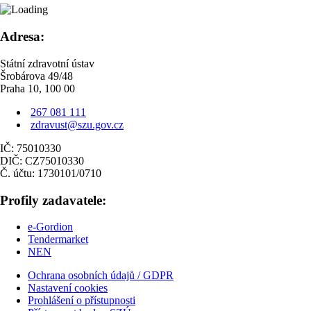
Adresa:
Státní zdravotní ústav
Šrobárova 49/48
Praha 10, 100 00
267 081 111
zdravust@szu.gov.cz
IČ: 75010330
DIČ: CZ75010330
Č. účtu: 1730101/0710
Profily zadavatele:
e-Gordion
Tendermarket
NEN
Ochrana osobních údajů / GDPR
Nastavení cookies
Prohlášení o přístupnosti