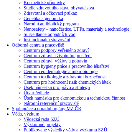
Kosmetické přípravky
Studie zdravotního stavu obyvatelstva
Zdravotní a očkovací průkaz
Genetika a genomika
Národní antibiotický program
Nanosafety – nanočástice, UFPs, materiály a technologie
Surveillance odpadních vod
Institucionální stravování
Odborná centra a pracoviště
Centrum podpory veřejného zdraví
Centrum zdraví a životního prostředí
Centrum zdraví, výživy a potravin
Centrum hygieny práce a pracovního lékařství
Centrum epidemiologie a mikrobiologie
Centrum toxikologie a zdravotní bezpečnosti
Centrum pro hodnocení rizik chemických látek
Úsek náměstka pro právo a strategii
Útvar ředitele
Úsek náměstka pro ekonomickou a technickou činnost
Národní referenční pracoviště
Spolupráce a poradní orgány MZ ČR
Věda, výzkum
Vědecká rada SZÚ
Výzkumné projekty
Publikované výsledky vědy a výzkumu SZÚ