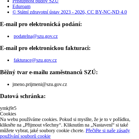
Přístupnost budov SZÚ
Eduroam
© Státní zdravotní ústav 2023 - 2026, CC BY-NC-ND 4.0
E-mail pro elektronická podání:
podatelna@szu.gov.cz
E-mail pro elektronickou fakturaci:
fakturace@szu.gov.cz
Běžný tvar e-mailu zaměstnanců SZÚ:
jmeno.prijmeni@szu.gov.cz
Datová schránka:
ymkj9r5
Cookies
Na webu používáme cookies. Pokud si myslíte, že je to v pořádku,
klikněte na „Přijmout všechny“. Kliknutím na „Nastavení“ si také
můžete vybrat, jaké soubory cookie chcete.
Přečtěte si naše zásady
používání souborů cookie