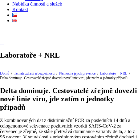
Nabídka činnosti a služeb
Kontakt
Laboratoře + NRL
Domů
/
Témata zdraví a bezpečnosti
/
Nemoci a jejich prevence
/
Laboratoře + NRL
/
Delta dominuje. Cestovatelé zřejmě dovezli nové linie viru, jde zatím o jednotky případů
Delta dominuje. Cestovatelé zřejmě dovezli
nové linie viru, jde zatím o jednotky
případů
Z kombinovaných dat z diskriminační PCR za posledních 14 dnů a
celogenomové sekvenace pozitivních vzorků SARS-CoV-2 za
červenec je zřejmé, že stále přetrvává dominance varianty delta, a to z
95 procent. V souvislosti s prázdninovým cestováním zřejmě dochází i