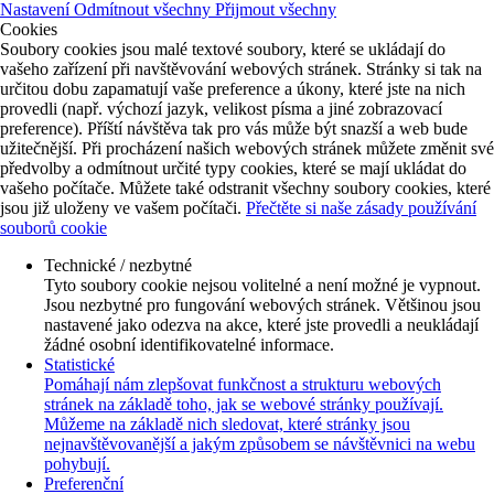
Nastavení
Odmítnout všechny
Přijmout všechny
Cookies
Soubory cookies jsou malé textové soubory, které se ukládají do
vašeho zařízení při navštěvování webových stránek. Stránky si tak na
určitou dobu zapamatují vaše preference a úkony, které jste na nich
provedli (např. výchozí jazyk, velikost písma a jiné zobrazovací
preference). Příští návštěva tak pro vás může být snazší a web bude
užitečnější. Při procházení našich webových stránek můžete změnit své
předvolby a odmítnout určité typy cookies, které se mají ukládat do
vašeho počítače. Můžete také odstranit všechny soubory cookies, které
jsou již uloženy ve vašem počítači.
Přečtěte si naše zásady používání
souborů cookie
Technické / nezbytné
Tyto soubory cookie nejsou volitelné a není možné je vypnout.
Jsou nezbytné pro fungování webových stránek. Většinou jsou
nastavené jako odezva na akce, které jste provedli a neukládají
žádné osobní identifikovatelné informace.
Statistické
Pomáhají nám zlepšovat funkčnost a strukturu webových
stránek na základě toho, jak se webové stránky používají.
Můžeme na základě nich sledovat, které stránky jsou
nejnavštěvovanější a jakým způsobem se návštěvnici na webu
pohybují.
Preferenční