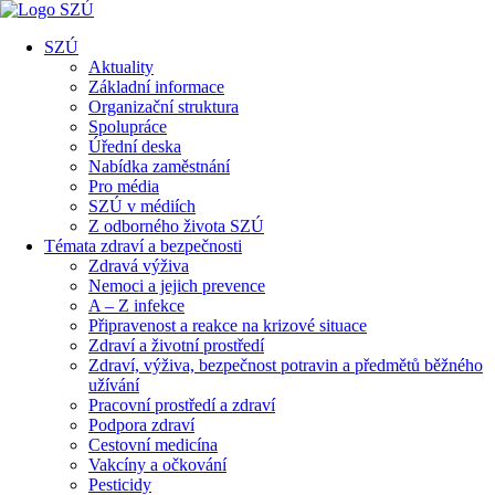
SZÚ
Aktuality
Základní informace
Organizační struktura
Spolupráce
Úřední deska
Nabídka zaměstnání
Pro média
SZÚ v médiích
Z odborného života SZÚ
Témata zdraví a bezpečnosti
Zdravá výživa
Nemoci a jejich prevence
A – Z infekce
Připravenost a reakce na krizové situace
Zdraví a životní prostředí
Zdraví, výživa, bezpečnost potravin a předmětů běžného
užívání
Pracovní prostředí a zdraví
Podpora zdraví
Cestovní medicína
Vakcíny a očkování
Pesticidy