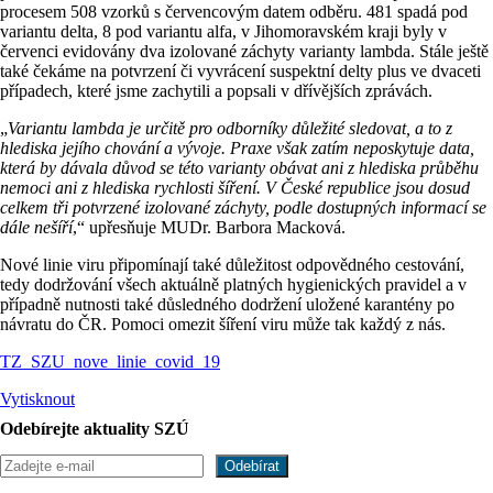
procesem 508 vzorků s červencovým datem odběru. 481 spadá pod
variantu delta, 8 pod variantu alfa, v Jihomoravském kraji byly v
červenci evidovány dva izolované záchyty varianty lambda. Stále ještě
také čekáme na potvrzení či vyvrácení suspektní delty plus ve dvaceti
případech, které jsme zachytili a popsali v dřívějších zprávách.
„
Variantu lambda je určitě pro odborníky důležité sledovat, a to z
hlediska jejího chování a vývoje. Praxe však zatím neposkytuje data,
která by dávala důvod se této varianty obávat ani z hlediska průběhu
nemoci ani z hlediska rychlosti šíření. V České republice jsou dosud
celkem tři potvrzené izolované záchyty, podle dostupných informací se
dále nešíří
,“ upřesňuje MUDr. Barbora Macková.
Nové linie viru připomínají také důležitost odpovědného cestování,
tedy dodržování všech aktuálně platných hygienických pravidel a v
případně nutnosti také důsledného dodržení uložené karantény po
návratu do ČR. Pomoci omezit šíření viru může tak každý z nás.
TZ_SZU_nove_linie_covid_19
Vytisknout
Odebírejte aktuality SZÚ