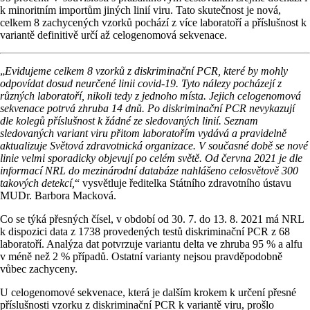
k minoritním importům jiných linií viru. Tato skutečnost je nová,
celkem 8 zachycených vzorků pochází z více laboratoří a příslušnost k
variantě definitivě určí až celogenomová sekvenace.
„
Evidujeme celkem 8 vzorků z diskriminační PCR, které by mohly
odpovídat dosud neurčené linii covid-19. Tyto nálezy pocházejí z
různých laboratoří, nikoli tedy z jednoho místa. Jejich celogenomová
sekvenace potrvá zhruba 14 dnů. Po diskriminační PCR nevykazují
dle kolegů příslušnost k žádné ze sledovaných linií. Seznam
sledovaných variant viru přitom laboratořím vydává a pravidelně
aktualizuje Světová zdravotnická organizace. V současné době se nové
linie velmi sporadicky objevují po celém světě. Od června 2021 je dle
informací NRL do mezinárodní databáze nahlášeno celosvětově 300
takových detekcí,
“ vysvětluje ředitelka Státního zdravotního ústavu
MUDr. Barbora Macková.
Co se týká přesných čísel, v období od 30. 7. do 13. 8. 2021 má NRL
k dispozici data z 1738 provedených testů diskriminační PCR z 68
laboratoří. Analýza dat potvrzuje variantu delta ve zhruba 95 % a alfu
v méně než 2 % případů. Ostatní varianty nejsou pravděpodobně
vůbec zachyceny.
U celogenomové sekvenace, která je dalším krokem k určení přesné
příslušnosti vzorku z diskriminační PCR k variantě viru, prošlo