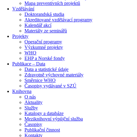
Mapa preventivních projektů
Vzdělávání
Doktorandská studia
Akreditované vzdělávací programy
Kalendář akcí
Materiály ze seminářů
Projekty
Operační programy
Výzkumné projekty
WHO
EHP a Norské fondy
Publikace – Data
Data a statistické údaje
Zdravotně výchovné materiály
Směrnice WHO
Časopisy vydávané v SZÚ
Knihovna
O nás
Aktuality
Služby
Katalogy a databáze
Meziknihovní výpůjční služba
Časopisy
Publikační činnost
Kontakty