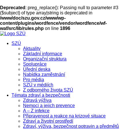
Deprecated
: preg_replace(): Passing null to parameter #3
($subject) of type array|string is deprecated in
/www/doc/szu.gov.cz/www/wp-
content/plugins/wordfence/vendor/wordfence/wf-
waf/src/lib/rules.php
on line
1896
SZÚ
Aktuality
Základní informace
Organizační struktura
Spolupráce
Úřední deska
Nabídka zaměstnání
Pro média
SZÚ v médiích
Z odborného života SZÚ
Témata zdraví a bezpečnosti
Zdravá výživa
Nemoci a jejich prevence
A – Z infekce
Připravenost a reakce na krizové situace
Zdraví a životní prostředí
Zdraví, výživa, bezpečnost potravin a předmětů