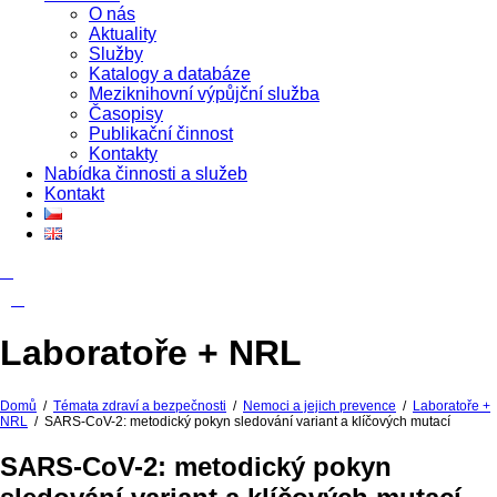
O nás
Aktuality
Služby
Katalogy a databáze
Meziknihovní výpůjční služba
Časopisy
Publikační činnost
Kontakty
Nabídka činnosti a služeb
Kontakt
Laboratoře + NRL
Domů
/
Témata zdraví a bezpečnosti
/
Nemoci a jejich prevence
/
Laboratoře +
NRL
/
SARS-CoV-2: metodický pokyn sledování variant a klíčových mutací
SARS-CoV-2: metodický pokyn