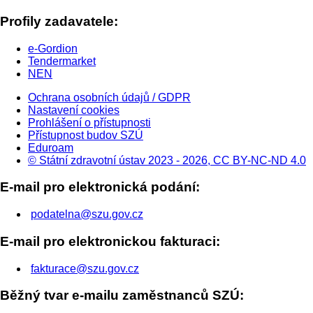
Profily zadavatele:
e-Gordion
Tendermarket
NEN
Ochrana osobních údajů / GDPR
Nastavení cookies
Prohlášení o přístupnosti
Přístupnost budov SZÚ
Eduroam
© Státní zdravotní ústav 2023 - 2026, CC BY-NC-ND 4.0
E-mail pro elektronická podání:
podatelna@szu.gov.cz
E-mail pro elektronickou fakturaci:
fakturace@szu.gov.cz
Běžný tvar e-mailu zaměstnanců SZÚ: