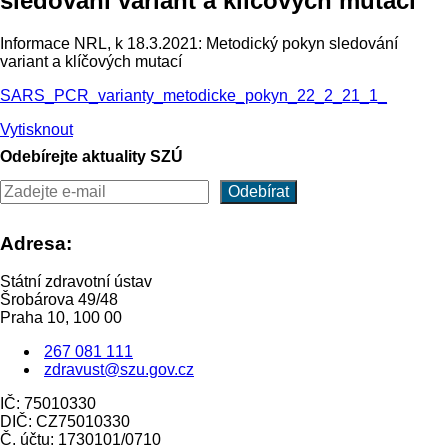
sledování variant a klíčových mutací
Informace NRL, k 18.3.2021: Metodický pokyn sledování
variant a klíčových mutací
SARS_PCR_varianty_metodicke_pokyn_22_2_21_1_
Vytisknout
Odebírejte aktuality SZÚ
Adresa:
Státní zdravotní ústav
Šrobárova 49/48
Praha 10, 100 00
267 081 111
zdravust@szu.gov.cz
IČ: 75010330
DIČ: CZ75010330
Č. účtu: 1730101/0710