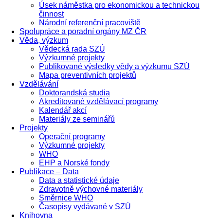
Úsek náměstka pro ekonomickou a technickou
činnost
Národní referenční pracoviště
Spolupráce a poradní orgány MZ ČR
Věda, výzkum
Vědecká rada SZÚ
Výzkumné projekty
Publikované výsledky vědy a výzkumu SZÚ
Mapa preventivních projektů
Vzdělávání
Doktorandská studia
Akreditované vzdělávací programy
Kalendář akcí
Materiály ze seminářů
Projekty
Operační programy
Výzkumné projekty
WHO
EHP a Norské fondy
Publikace – Data
Data a statistické údaje
Zdravotně výchovné materiály
Směrnice WHO
Časopisy vydávané v SZÚ
Knihovna