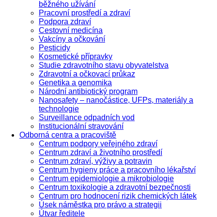
běžného užívání
Pracovní prostředí a zdraví
Podpora zdraví
Cestovní medicína
Vakcíny a očkování
Pesticidy
Kosmetické přípravky
Studie zdravotního stavu obyvatelstva
Zdravotní a očkovací průkaz
Genetika a genomika
Národní antibiotický program
Nanosafety – nanočástice, UFPs, materiály a
technologie
Surveillance odpadních vod
Institucionální stravování
Odborná centra a pracoviště
Centrum podpory veřejného zdraví
Centrum zdraví a životního prostředí
Centrum zdraví, výživy a potravin
Centrum hygieny práce a pracovního lékařství
Centrum epidemiologie a mikrobiologie
Centrum toxikologie a zdravotní bezpečnosti
Centrum pro hodnocení rizik chemických látek
Úsek náměstka pro právo a strategii
Útvar ředitele