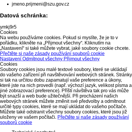
jmeno.prijmeni@szu.gov.cz
Datová schránka:
ymkj9r5
Cookies
Na webu používáme cookies. Pokud si myslíte, že je to v
pořádku, klikněte na „Přijmout všechny“. Kliknutím na
„Nastavení“ si také můžete vybrat, jaké soubory cookie chcete.
Přečtěte si naše zásady používání souborů cookie
Nastavení
Odmítnout všechny
Přijmout všechny
Cookies
Soubory cookies jsou malé textové soubory, které se ukládají
do vašeho zařízení při navštěvování webových stránek. Stránky
si tak na určitou dobu zapamatují vaše preference a úkony,
které jste na nich provedli (např. výchozí jazyk, velikost písma a
jiné zobrazovací preference). Příští návštěva tak pro vás může
být snazší a web bude užitečnější. Při procházení našich
webových stránek můžete změnit své předvolby a odmítnout
určité typy cookies, které se mají ukládat do vašeho počítače.
Můžete také odstranit všechny soubory cookies, které jsou již
uloženy ve vašem počítači.
Přečtěte si naše zásady používání
souborů cookie