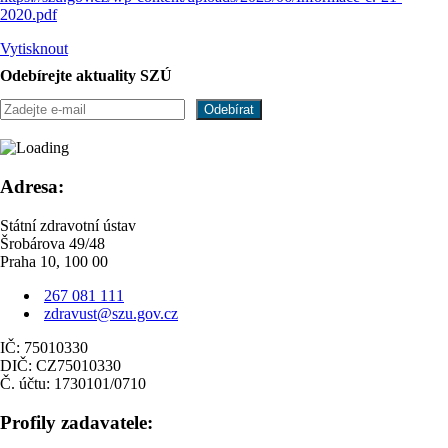
2020.pdf
Vytisknout
Odebírejte aktuality SZÚ
Adresa:
Státní zdravotní ústav
Šrobárova 49/48
Praha 10, 100 00
267 081 111
zdravust@szu.gov.cz
IČ: 75010330
DIČ: CZ75010330
Č. účtu: 1730101/0710
Profily zadavatele: