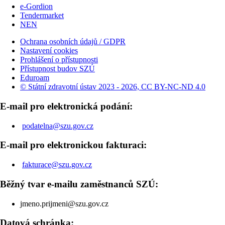
e-Gordion
Tendermarket
NEN
Ochrana osobních údajů / GDPR
Nastavení cookies
Prohlášení o přístupnosti
Přístupnost budov SZÚ
Eduroam
© Státní zdravotní ústav 2023 - 2026, CC BY-NC-ND 4.0
E-mail pro elektronická podání:
podatelna@szu.gov.cz
E-mail pro elektronickou fakturaci:
fakturace@szu.gov.cz
Běžný tvar e-mailu zaměstnanců SZÚ:
jmeno.prijmeni@szu.gov.cz
Datová schránka: