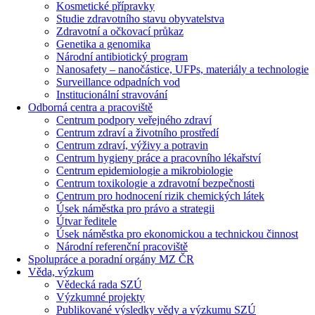
Kosmetické přípravky
Studie zdravotního stavu obyvatelstva
Zdravotní a očkovací průkaz
Genetika a genomika
Národní antibiotický program
Nanosafety – nanočástice, UFPs, materiály a technologie
Surveillance odpadních vod
Institucionální stravování
Odborná centra a pracoviště
Centrum podpory veřejného zdraví
Centrum zdraví a životního prostředí
Centrum zdraví, výživy a potravin
Centrum hygieny práce a pracovního lékařství
Centrum epidemiologie a mikrobiologie
Centrum toxikologie a zdravotní bezpečnosti
Centrum pro hodnocení rizik chemických látek
Úsek náměstka pro právo a strategii
Útvar ředitele
Úsek náměstka pro ekonomickou a technickou činnost
Národní referenční pracoviště
Spolupráce a poradní orgány MZ ČR
Věda, výzkum
Vědecká rada SZÚ
Výzkumné projekty
Publikované výsledky vědy a výzkumu SZÚ