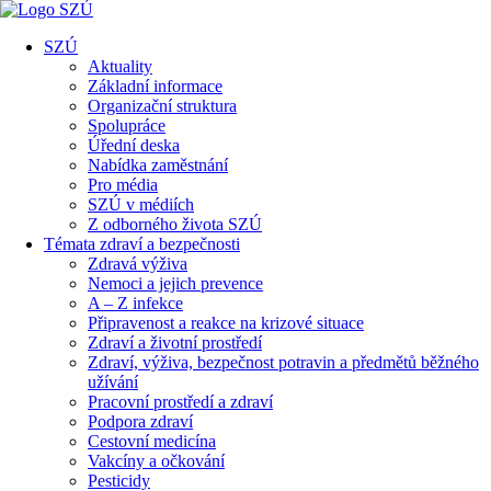
SZÚ
Aktuality
Základní informace
Organizační struktura
Spolupráce
Úřední deska
Nabídka zaměstnání
Pro média
SZÚ v médiích
Z odborného života SZÚ
Témata zdraví a bezpečnosti
Zdravá výživa
Nemoci a jejich prevence
A – Z infekce
Připravenost a reakce na krizové situace
Zdraví a životní prostředí
Zdraví, výživa, bezpečnost potravin a předmětů běžného
užívání
Pracovní prostředí a zdraví
Podpora zdraví
Cestovní medicína
Vakcíny a očkování
Pesticidy