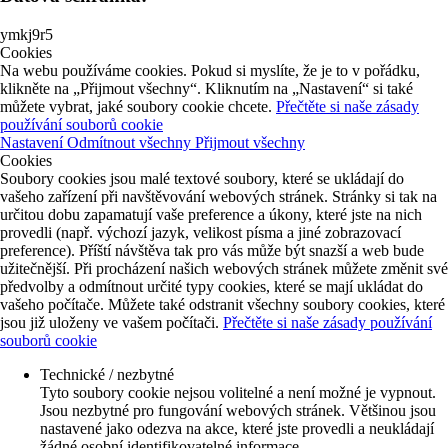
ymkj9r5
Cookies
Na webu používáme cookies. Pokud si myslíte, že je to v pořádku,
klikněte na „Přijmout všechny“. Kliknutím na „Nastavení“ si také
můžete vybrat, jaké soubory cookie chcete.
Přečtěte si naše zásady
používání souborů cookie
Nastavení
Odmítnout všechny
Přijmout všechny
Cookies
Soubory cookies jsou malé textové soubory, které se ukládají do
vašeho zařízení při navštěvování webových stránek. Stránky si tak na
určitou dobu zapamatují vaše preference a úkony, které jste na nich
provedli (např. výchozí jazyk, velikost písma a jiné zobrazovací
preference). Příští návštěva tak pro vás může být snazší a web bude
užitečnější. Při procházení našich webových stránek můžete změnit své
předvolby a odmítnout určité typy cookies, které se mají ukládat do
vašeho počítače. Můžete také odstranit všechny soubory cookies, které
jsou již uloženy ve vašem počítači.
Přečtěte si naše zásady používání
souborů cookie
Technické / nezbytné
Tyto soubory cookie nejsou volitelné a není možné je vypnout.
Jsou nezbytné pro fungování webových stránek. Většinou jsou
nastavené jako odezva na akce, které jste provedli a neukládají
žádné osobní identifikovatelné informace.