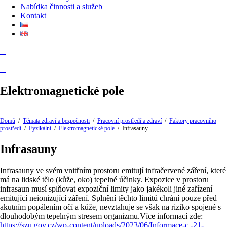
Nabídka činnosti a služeb
Kontakt
Elektromagnetické pole
Domů
/
Témata zdraví a bezpečnosti
/
Pracovní prostředí a zdraví
/
Faktory pracovního
prostředí
/
Fyzikální
/
Elektromagnetické pole
/
Infrasauny
Infrasauny
Infrasauny ve svém vnitřním prostoru emitují infračervené záření, které
má na lidské tělo (kůže, oko) tepelné účinky. Expozice v prostoru
infrasaun musí splňovat expoziční limity jako jakékoli jiné zařízení
emitující neionizující záření. Splnění těchto limitů chrání pouze před
akutním popálením očí a kůže, nevztahuje se však na riziko spojené s
dlouhodobým tepelným stresem organizmu.Více informací zde:
https://szu.gov.cz/wp-content/uploads/2023/06/Informace-c.-21-