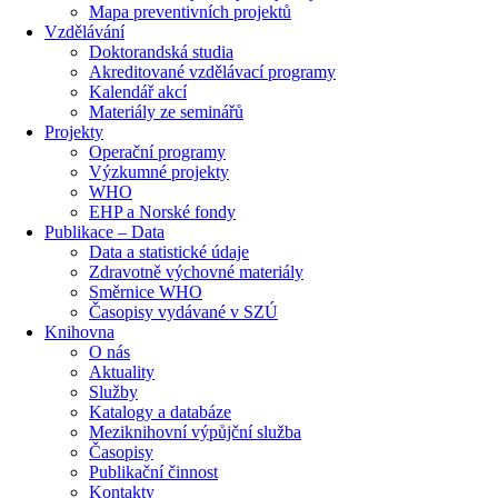
Mapa preventivních projektů
Vzdělávání
Doktorandská studia
Akreditované vzdělávací programy
Kalendář akcí
Materiály ze seminářů
Projekty
Operační programy
Výzkumné projekty
WHO
EHP a Norské fondy
Publikace – Data
Data a statistické údaje
Zdravotně výchovné materiály
Směrnice WHO
Časopisy vydávané v SZÚ
Knihovna
O nás
Aktuality
Služby
Katalogy a databáze
Meziknihovní výpůjční služba
Časopisy
Publikační činnost
Kontakty