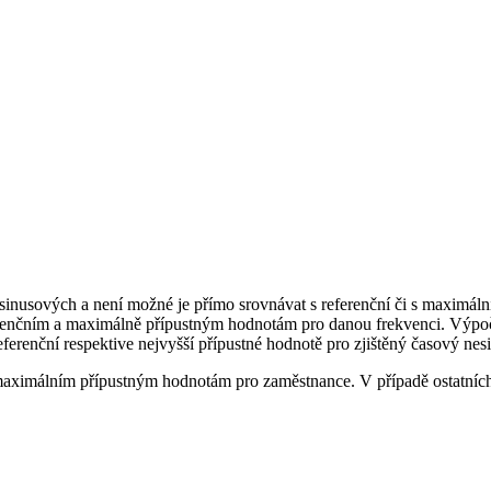
 sinusových a není možné je přímo srovnávat s referenční či s maximální
referenčním a maximálně přípustným hodnotám pro danou frekvenci. Výp
ferenční respektive nejvyšší přípustné hodnotě pro zjištěný časový nes
aximálním přípustným hodnotám pro zaměstnance. V případě ostatních 