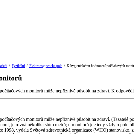
tředí
/
Fyzikální
/
Elektromagnetické pole
/
K hygienickému hodnocení počítačových moni
onitorů
 počítačových monitorů může nepříznivě působit na zdraví. K odpovědi n
počítačových monitorů může nepříznivě působit na zdraví. (Tazatelé použ
tnout, je rovná několika stům metrů; u monitorů jde tedy vždy o pole b
ce 1998, vydala Světová zdravotnická organizace (WHO) stanovisko, z kt