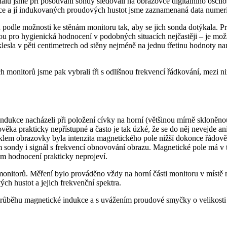
álu jsme při posouvání sondy sledovali na obrazovce digitálního oscil
e a jí indukovaných proudových hustot jsme zaznamenaná data numeric
 podle možnosti ke stěnám monitoru tak, aby se jich sonda dotýkala. P
ou pro hygienická hodnocení v podobných situacích nejčastěji – je možné
lesla v pěti centimetrech od stěny nejméně na jednu třetinu hodnoty na
monitorů jsme pak vybrali tři s odlišnou frekvencí řádkování, mezi 
dukce nacházeli při položení cívky na horní (většinou mírně skloněn
lověka prakticky nepřístupné a často je tak úzké, že se do něj nevejde 
m sklem obrazovky byla intenzita magnetického pole nižší dokonce řád
 sondy i signál s frekvencí obnovování obrazu. Magnetické pole má v t
ém hodnocení prakticky neprojeví.
 monitorů. Měření bylo prováděno vždy na horní části monitoru v míst
 hustot a jejich frekvenční spektra.
ůběhu magnetické indukce a s uvážením proudové smyčky o velikosti 