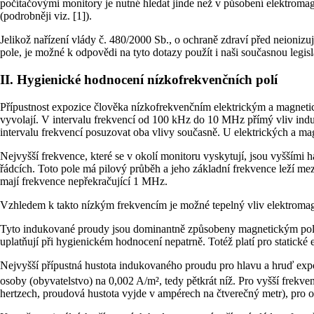
počítačovými monitory je nutné hledat jinde než v působení elektroma
(podrobněji viz. [1]).
Jelikož nařízení vlády č. 480/2000 Sb., o ochraně zdraví před neionizu
pole, je možné k odpovědi na tyto dotazy použít i naši současnou legisl
II. Hygienické hodnocení nízkofrekvenčních polí
Přípustnost expozice člověka nízkofrekvenčním elektrickým a magnetic
vyvolají. V intervalu frekvencí od 100 kHz do 10 MHz přímý vliv induk
intervalu frekvencí posuzovat oba vlivy současně. U elektrických a ma
Nejvyšší frekvence, které se v okolí monitoru vyskytují, jsou vyšší
řádcích. Toto pole má pilový průběh a jeho základní frekvence leží mez
mají frekvence nepřekračující 1 MHz.
Vzhledem k takto nízkým frekvencím je možné tepelný vliv elektromag
Tyto indukované proudy jsou dominantně způsobeny magnetickým polem.
uplatňují při hygienickém hodnocení nepatrně. Totéž platí pro statické e
Nejvyšší přípustná hustota indukovaného proudu pro hlavu a hruď expo
osoby (obyvatelstvo) na 0,002 A/m², tedy pětkrát níž. Pro vyšší frek
hertzech, proudová hustota vyjde v ampérech na čtverečný metr), pro os