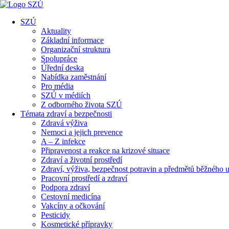
SZÚ
Aktuality
Základní informace
Organizační struktura
Spolupráce
Úřední deska
Nabídka zaměstnání
Pro média
SZÚ v médiích
Z odborného života SZÚ
Témata zdraví a bezpečnosti
Zdravá výživa
Nemoci a jejich prevence
A – Z infekce
Připravenost a reakce na krizové situace
Zdraví a životní prostředí
Zdraví, výživa, bezpečnost potravin a předmětů běžného u
Pracovní prostředí a zdraví
Podpora zdraví
Cestovní medicína
Vakcíny a očkování
Pesticidy
Kosmetické přípravky