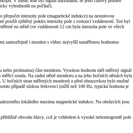
oskopu. V místě, kde byl signál maximální, se jeho časový průběh
ky vyhodnotili na počítači.
ro přepočet intenzity pole (magnetické indukce) na nenulovou
 použít zjištěný pokles intenzity pole s rostoucí vzdáleností. Ten byl
měřené na stěně (ve vzdálenosti 12 cm byla intenzita pole ve všech
nimi samozřejmě i monitor s vůbec nejvyšší naměřenou hodnotou
ou nebo prohnutou) část monitoru. Vysokou hodnotu měl měřený signál
ani měřicí sonda. Na zadní stěně monitoru a na jeho bočních stěnách byla
ově. U bočních stran měřených monitorů a před obrazovkou bylo možné
omto případě nízkou frekvenci (nižší než 100 Hz, typická hodnota je
ě nalezeného lokálního maxima magnetické indukce. Na obrázcích jsou
přibližně obvodu hlavy, což je vzhledem k vysoké nehomogenitě pole