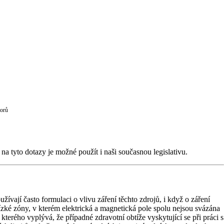
torů
a tyto dotazy je možné použít i naši současnou legislativu.
ívají často formulaci o vlivu záření těchto zdrojů, i když o záření
lízké zóny, v kterém elektrická a magnetická pole spolu nejsou svázána
erého vyplývá, že případné zdravotní obtíže vyskytující se při práci s