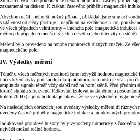
Snímací cívku jsme přikládali ke stěnám monitoru a časový průběh sign
zaznamenal na disketu. K získání časového průběhu magnetické indukc
Abychom našli „nejhorší možný případ“, přikládali jsme snímací sondu
vzdálenost od stěny přístroje – například na vzdálenost 5 cm, používan
ve všech případech velmi strmý – intenzita pole (magnetická indukce) k
měřených případech menší než jedna desetina jeho intenzity na stěně).
Měření bylo provedeno na mnoha monitorech různých značek. Ze všech 
magnetického pole.
IV. Výsledky měření
Téměř u všech měřených monitorů jsme nejvyšší hodnotu magnetické in
i při vložení cívky pod spodní okraj monitoru, toto místo je však pro č
amplituda signálu téměř vždy slabší než na horní stěně. Před přední
kromě signálu s frekvencí řádkování izolovat nakláněním a posouváním
kolem 70 Hz) a jeho hodnota je taková, že se ve výsledném hygienick
Na následujících obrázcích jsou uvedeny výsledky měření tří různých
uvedeny časové průběhy magnetické indukce a indukovaných proudových
Indukované proudové hustoty byly vypočteny numericky z časového pr
největší možná reálná hodnota.