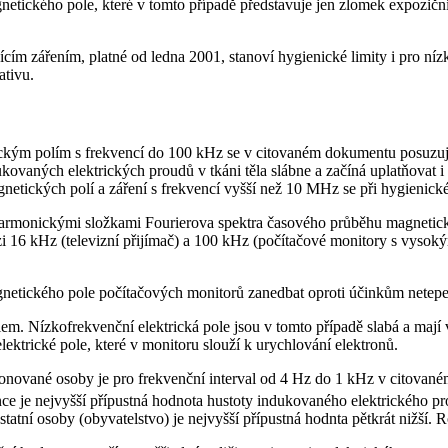
gnetického pole, které v tomto případě představuje jen zlomek expozič
jícím zářením, platné od ledna 2001, stanoví hygienické limity i pro ní
ativu.
kým polím s frekvencí do 100 kHz se v citovaném dokumentu posuzuje p
ovaných elektrických proudů v tkáni těla slábne a začíná uplatňovat i 
gnetických polí a záření s frekvencí vyšší než 10 MHz se při hygienick
mi harmonickými složkami Fourierova spektra časového průběhu magneti
i 16 kHz (televizní přijímač) a 100 kHz (počítačové monitory s vysokým
netického pole počítačových monitorů zanedbat oproti účinkům netepe
 Nízkofrekvenční elektrická pole jsou v tomto případě slabá a mají v
lektrické pole, které v monitoru slouží k urychlování elektronů.
nované osoby je pro frekvenční interval od 4 Hz do 1 kHz v citovaném
vence je nejvyšší přípustná hodnota hustoty indukovaného elektrickéh
tatní osoby (obyvatelstvo) je nejvyšší přípustná hodnta pětkrát nižší.