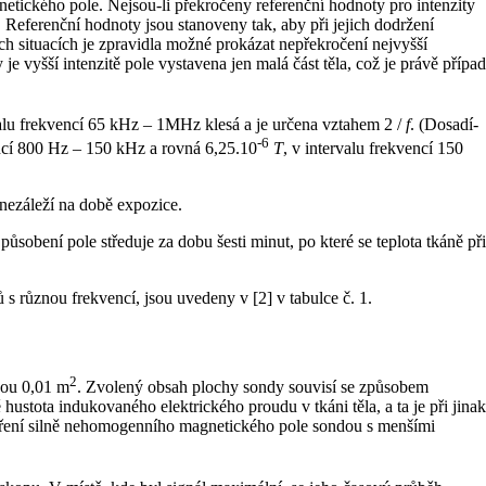
etického pole. Nejsou-li překročeny referenční hodnoty pro intenzity
 Referenční hodnoty jsou stanoveny tak, aby při jejich dodržení
ch situacích je zpravidla možné prokázat nepřekročení nejvyšší
 vyšší intenzitě pole vystavena jen malá část těla, což je právě případ
valu frekvencí 65 kHz – 1MHz klesá a je určena vztahem 2 /
f
. (Dosadí-
-6
encí 800 Hz – 150 kHz a rovná 6,25.10
T
, v intervalu frekvencí 150
nezáleží na době expozice.
sobení pole středuje za dobu šesti minut, po které se teplota tkáně při
 s různou frekvencí, jsou uvedeny v [2] v tabulce č. 1.
2
hou 0,01 m
. Zvolený obsah plochy sondy souvisí se způsobem
tota indukovaného elektrického proudu v tkáni těla, a ta je při jinak
ření silně nehomogenního magnetického pole sondou s menšími