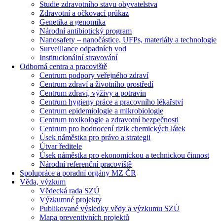
Studie zdravotního stavu obyvatelstva
Zdravotní a očkovací průkaz
Genetika a genomika
Národní antibiotický program
Nanosafety – nanočástice, UFPs, materiály a technologie
Surveillance odpadních vod
Institucionální stravování
Odborná centra a pracoviště
Centrum podpory veřejného zdraví
Centrum zdraví a životního prostředí
Centrum zdraví, výživy a potravin
Centrum hygieny práce a pracovního lékařství
Centrum epidemiologie a mikrobiologie
Centrum toxikologie a zdravotní bezpečnosti
Centrum pro hodnocení rizik chemických látek
Úsek náměstka pro právo a strategii
Útvar ředitele
Úsek náměstka pro ekonomickou a technickou činnost
Národní referenční pracoviště
Spolupráce a poradní orgány MZ ČR
Věda, výzkum
Vědecká rada SZÚ
Výzkumné projekty
Publikované výsledky vědy a výzkumu SZÚ
Mapa preventivních projektů