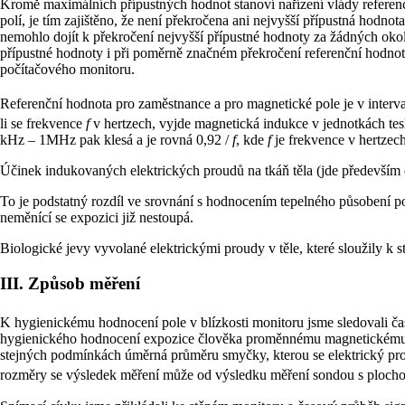
Kromě maximálních přípustných hodnot stanoví nařízení vlády referenčn
polí, je tím zajištěno, že není překročena ani nejvyšší přípustná hodn
nemohlo dojít k překročení nejvyšší přípustné hodnoty za žádných okol
přípustné hodnoty i při poměrně značném překročení referenční hodnoty.
počítačového monitoru.
Referenční hodnota pro zaměstnance a pro magnetické pole je v interv
li se frekvence
f
v hertzech, vyjde magnetická indukce v jednotkách tesl
kHz – 1MHz pak klesá a je rovná 0,92 /
f
, kde
f
je frekvence v hertzech
Účinek indukovaných elektrických proudů na tkáň těla (jde především 
To je podstatný rozdíl ve srovnání s hodnocením tepelného působení pol
neměnící se expozici již nestoupá.
Biologické jevy vyvolané elektrickými proudy v těle, které sloužily k 
III. Způsob měření
K hygienickému hodnocení pole v blízkosti monitoru jsme sledovali č
hygienického hodnocení expozice člověka proměnnému magnetickému poli:
stejných podmínkách úměrná průměru smyčky, kterou se elektrický p
rozměry se výsledek měření může od výsledku měření sondou s ploch