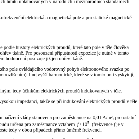
ních limitů uplatňovaných v národních i mezinárodních standardech
zkofrekvenční elektrická a magnetická pole a pro statické magnetické
odle hustoty elektrických proudů, které tato pole v těle člověka
ohřev tkáně. Pro posouzení přípustnosti expozice je nutné v tomto
ém hodnocení posuzuje již jen ohřev tkáně.
ckého pole ovládajícího vodorovný pohyb elektronového svazku po
 rozlišením). I nejvyšší harmonické, které se v tomto poli vyskytují,
lným, tedy účinkům elektrických proudů indukovaných v těle.
ysokou impedanci, takže se při indukování elektrických proudů v těle
 nařízení vlády stanovena pro zaměstnance na 0,01 A/m², pro ostatní
5
o proudu určena pro zaměstnance vztahem
f
/ 10
(frekvence
f
je v
 Roste tedy v obou případech přímo úměrně frekvenci.