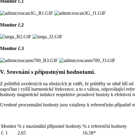
Monitor č.1
Monitor č.2
Monitor č.3
V. Srovnání s přípustnými hodnotami.
Z průběhů uvedených na obrázcích je vidět, že průběhy se silně liší od
započítat i vyšší harmonické frekvence, a to s váhou, odpovídající 
hodnoty magnetické indukce respektive proudové hustoty k efektivní re
Uvedené procentuální hodnoty jsou vztaženy k referenčním případně m
Monitor
% z maximální přípustné hodnoty
% z referenční hodnoty
č. 1
2,65
16,58*