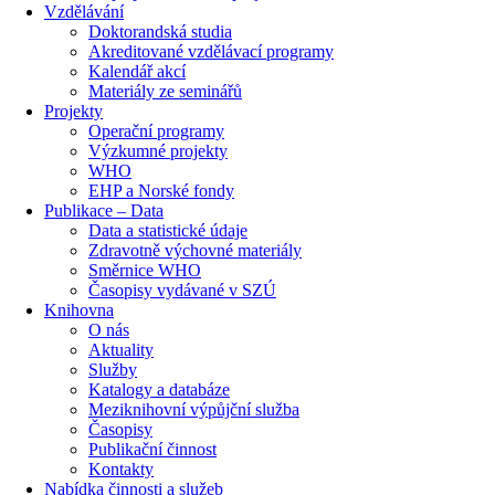
Vzdělávání
Doktorandská studia
Akreditované vzdělávací programy
Kalendář akcí
Materiály ze seminářů
Projekty
Operační programy
Výzkumné projekty
WHO
EHP a Norské fondy
Publikace – Data
Data a statistické údaje
Zdravotně výchovné materiály
Směrnice WHO
Časopisy vydávané v SZÚ
Knihovna
O nás
Aktuality
Služby
Katalogy a databáze
Meziknihovní výpůjční služba
Časopisy
Publikační činnost
Kontakty
Nabídka činnosti a služeb