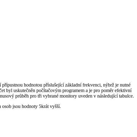
 přípustnou hodnotou příslušející základní frekvenci, nýbrž je nutné
očet byl uskutečněn počítačovým programem a je pro poměr efektivní
inusový průběh pro tři vybrané monitory uveden v následující tabulce.
osob jsou hodnoty 5krát vyšší.