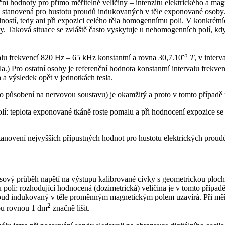
í hodnoty pro přímo měřitelné veličiny – intenzitu elektrického a magn
ota stanovená pro hustotu proudů indukovaných v těle exponované osoby.
ností, tedy ani při expozici celého těla homogennímu poli. V konkrétní
 Taková situace se zvláště často vyskytuje u nehomogenních polí, kdy je
-5
alu frekvencí 820 Hz – 65 kHz konstantní a rovna 30,7.10
T
, v inter
a.) Pro ostatní osoby je referenční hodnota konstantní intervalu frekv
 a výsledek opět v jednotkách tesla.
o působení na nervovou soustavu) je okamžitý a proto v tomto případě 
í: teplota exponované tkáně roste pomalu a při hodnocení expozice se pů
stanovení nejvyšších přípustných hodnot pro hustotu elektrických proudů
asový průběh napětí na výstupu kalibrované cívky s geometrickou ploc
 rozhodující hodnocená (dozimetrická) veličina je v tomto případě hus
roud indukovaný v těle proměnným magnetickým polem uzavírá. Při mě
2
ou rovnou 1 dm
značně lišit.