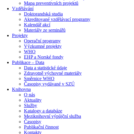
Mapa preventivních projektů
Vzdělávání
Doktorandská studia
Akreditované vzdělávací programy
Kalendář akcí
Materiály ze seminářů
Projekty
Operační programy
Výzkumné projekty
WHO
EHP a Norské fondy
Publikace – Data
Data a statistické údaje
Zdravotně výchovné materiály
Směrnice WHO
Časopisy vydávané v SZÚ
Knihovna
O nás
Aktuality
Služby
Katalogy a databáze
Meziknihovní výpůjční služba
Časopisy
Publikační činnost
Kontakty