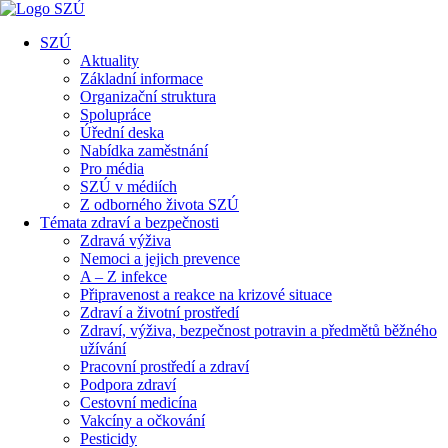
SZÚ
Aktuality
Základní informace
Organizační struktura
Spolupráce
Úřední deska
Nabídka zaměstnání
Pro média
SZÚ v médiích
Z odborného života SZÚ
Témata zdraví a bezpečnosti
Zdravá výživa
Nemoci a jejich prevence
A – Z infekce
Připravenost a reakce na krizové situace
Zdraví a životní prostředí
Zdraví, výživa, bezpečnost potravin a předmětů běžného
užívání
Pracovní prostředí a zdraví
Podpora zdraví
Cestovní medicína
Vakcíny a očkování
Pesticidy