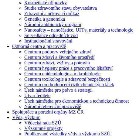
Kosmetické přípravky
Studie zdravotního stavu obyvatelstva
Zdravotní a očkovací průkaz
Genetika a genomika
Národní antibiotický program
Nanosafety – nanočástice, UFPs, materiály a technologie
Surveillance odpadních vod
Institucionální stravování
Odborná centra a pracoviště
Centrum podpory veřejného zdraví
Centrum zdraví a životního prostředí
Centrum zdraví, výživy a potravin
Centrum hygieny práce a pracovního lékařství
Centrum epidemiologie a mikrobiologie
Centrum toxikologie a zdravotní bezpečnosti
Centrum pro hodnocení rizik chemických látek
Úsek náměstka pro právo a strategii
Útvar ředitele
Úsek náměstka pro ekonomickou a technickou činnost
Národní referenční pracoviště
Spolupráce a poradní orgány MZ ČR
Věda, výzkum
Vědecká rada SZÚ
Výzkumné projekty
Publikované výsledky vědy a výzkumu SZÚ