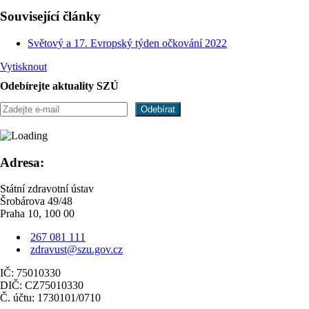
Související články
Světový a 17. Evropský týden očkování 2022
Vytisknout
Odebírejte aktuality SZÚ
Adresa:
Státní zdravotní ústav
Šrobárova 49/48
Praha 10, 100 00
267 081 111
zdravust@szu.gov.cz
IČ: 75010330
DIČ: CZ75010330
Č. účtu: 1730101/0710