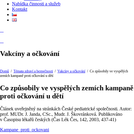
Nabídka činnosti a služeb
Kontakt
Vakcíny a očkování
Domů
/
Témata zdraví a bezpečnosti
/
Vakcíny a očkování
/
Co způsobily ve vyspělých
zemích kampaně proti očkování u dětí
Co způsobily ve vyspělých zemích kampaně
proti očkování u dětí
Článek uveřejněný na stránkách České pediatrické společnosti. Autor:
prof. MUDr. J. Janda, CSc., Mudr. J. Škovránková. Publikováno
v Časopisu lékařů českých (Čas Lék Čes, 142, 2003, 437-41)
Kampane_proti_ockovani