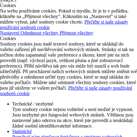
Cookies
Na webu používáme cookies. Pokud si myslíte, že je to v pořádku,
klikněte na „Přijmout všechny“. Kliknutím na „Nastavení“ si také
můžete vybrat, jaké soubory cookie chcete.
Přečtěte si naše zásady
používání souborů cookie
Nastavení
Odmítnout všechny
Přijmout všechny
Cookies
Soubory cookies jsou malé textové soubory, které se ukládají do
vašeho zařízení při navštěvování webových stránek. Stránky si tak na
určitou dobu zapamatují vaše preference a úkony, které jste na nich
provedli (např. výchozí jazyk, velikost písma a jiné zobrazovací
preference). Příští návštěva tak pro vás může být snazší a web bude
užitečnější. Při procházení našich webových stránek můžete změnit své
předvolby a odmítnout určité typy cookies, které se mají ukládat do
vašeho počítače. Můžete také odstranit všechny soubory cookies, které
jsou již uloženy ve vašem počítači.
Přečtěte si naše zásady používání
souborů cookie
Technické / nezbytné
Tyto soubory cookie nejsou volitelné a není možné je vypnout.
Jsou nezbytné pro fungování webových stránek. Většinou jsou
nastavené jako odezva na akce, které jste provedli a neukládají
žádné osobní identifikovatelné informace.
Statistické
Pomáhají nám zlepšovat funkčnost a strukturu webových