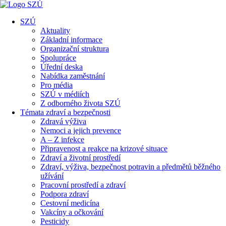
SZÚ
Aktuality
Základní informace
Organizační struktura
Spolupráce
Úřední deska
Nabídka zaměstnání
Pro média
SZÚ v médiích
Z odborného života SZÚ
Témata zdraví a bezpečnosti
Zdravá výživa
Nemoci a jejich prevence
A – Z infekce
Připravenost a reakce na krizové situace
Zdraví a životní prostředí
Zdraví, výživa, bezpečnost potravin a předmětů běžného
užívání
Pracovní prostředí a zdraví
Podpora zdraví
Cestovní medicína
Vakcíny a očkování
Pesticidy