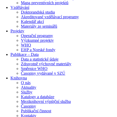
Mapa preventivních projektů
Vzdělávání
Doktorandská studia
Akreditované vzdělávací programy
Kalendář akcí
Materiály ze seminářů
Projekty
Operační programy
Výzkumné projekty
WHO
EHP a Norské fondy
Publikace – Data
Data a statistické údaje
Zdravotně výchovné materiály
Směrnice WHO
Časopisy vydávané v SZÚ
Knihovna
O nás
Aktuality
Služby
Katalogy a databáze
Meziknihovní výpůjční služba
Časopisy
Publikační činnost
Kontakty