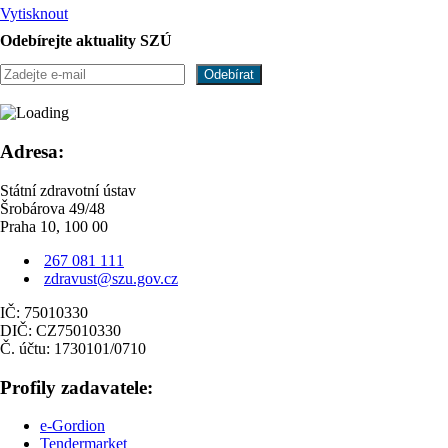
Vytisknout
Odebírejte aktuality SZÚ
Adresa:
Státní zdravotní ústav
Šrobárova 49/48
Praha 10, 100 00
267 081 111
zdravust@szu.gov.cz
IČ: 75010330
DIČ: CZ75010330
Č. účtu: 1730101/0710
Profily zadavatele:
e-Gordion
Tendermarket