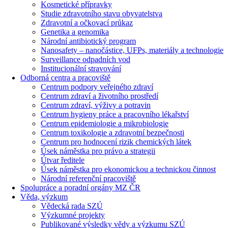
Kosmetické přípravky
Studie zdravotního stavu obyvatelstva
Zdravotní a očkovací průkaz
Genetika a genomika
Národní antibiotický program
Nanosafety – nanočástice, UFPs, materiály a technologie
Surveillance odpadních vod
Institucionální stravování
Odborná centra a pracoviště
Centrum podpory veřejného zdraví
Centrum zdraví a životního prostředí
Centrum zdraví, výživy a potravin
Centrum hygieny práce a pracovního lékařství
Centrum epidemiologie a mikrobiologie
Centrum toxikologie a zdravotní bezpečnosti
Centrum pro hodnocení rizik chemických látek
Úsek náměstka pro právo a strategii
Útvar ředitele
Úsek náměstka pro ekonomickou a technickou činnost
Národní referenční pracoviště
Spolupráce a poradní orgány MZ ČR
Věda, výzkum
Vědecká rada SZÚ
Výzkumné projekty
Publikované výsledky vědy a výzkumu SZÚ