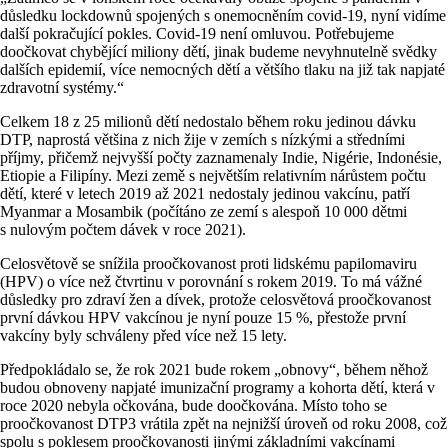
důsledku lockdownů spojených s onemocněním covid-19, nyní vidíme
další pokračující pokles. Covid-19 není omluvou. Potřebujeme
doočkovat chybějící miliony dětí, jinak budeme nevyhnutelně svědky
dalších epidemií, více nemocných dětí a většího tlaku na již tak napjaté
zdravotní systémy.“
Celkem 18 z 25 milionů dětí nedostalo během roku jedinou dávku
DTP, naprostá většina z nich žije v zemích s nízkými a středními
příjmy, přičemž nejvyšší počty zaznamenaly Indie, Nigérie, Indonésie,
Etiopie a Filipíny. Mezi země s největším relativním nárůstem počtu
dětí, které v letech 2019 až 2021 nedostaly jedinou vakcínu, patří
Myanmar a Mosambik (počítáno ze zemí s alespoň 10 000 dětmi
s nulovým počtem dávek v roce 2021).
Celosvětově se snížila proočkovanost proti lidskému papilomaviru
(HPV) o více než čtvrtinu v porovnání s rokem 2019. To má vážné
důsledky pro zdraví žen a dívek, protože celosvětová proočkovanost
první dávkou HPV vakcínou je nyní pouze 15 %, přestože první
vakcíny byly schváleny před více než 15 lety.
Předpokládalo se, že rok 2021 bude rokem „obnovy“, během něhož
budou obnoveny napjaté imunizační programy a kohorta dětí, která v
roce 2020 nebyla očkována, bude doočkována. Místo toho se
proočkovanost DTP3 vrátila zpět na nejnižší úroveň od roku 2008, což
spolu s poklesem proočkovanosti jinými základními vakcínami