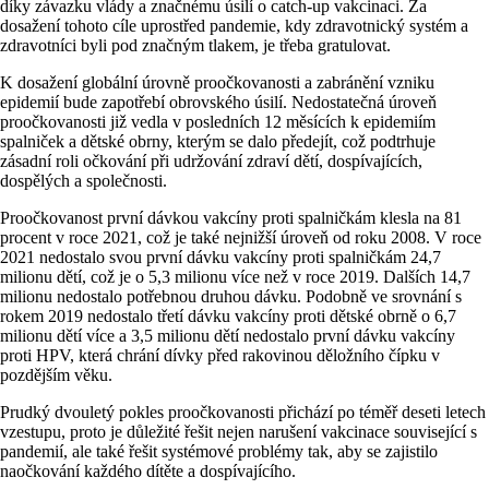
díky závazku vlády a značnému úsilí o catch-up vakcinaci. Za
dosažení tohoto cíle uprostřed pandemie, kdy zdravotnický systém a
zdravotníci byli pod značným tlakem, je třeba gratulovat.
K dosažení globální úrovně proočkovanosti a zabránění vzniku
epidemií bude zapotřebí obrovského úsilí. Nedostatečná úroveň
proočkovanosti již vedla v posledních 12 měsících k epidemiím
spalniček a dětské obrny, kterým se dalo předejít, což podtrhuje
zásadní roli očkování při udržování zdraví dětí, dospívajících,
dospělých a společnosti.
Proočkovanost první dávkou vakcíny proti spalničkám klesla na 81
procent v roce 2021, což je také nejnižší úroveň od roku 2008. V roce
2021 nedostalo svou první dávku vakcíny proti spalničkám 24,7
milionu dětí, což je o 5,3 milionu více než v roce 2019. Dalších 14,7
milionu nedostalo potřebnou druhou dávku. Podobně ve srovnání s
rokem 2019 nedostalo třetí dávku vakcíny proti dětské obrně o 6,7
milionu dětí více a 3,5 milionu dětí nedostalo první dávku vakcíny
proti HPV, která chrání dívky před rakovinou děložního čípku v
pozdějším věku.
Prudký dvouletý pokles proočkovanosti přichází po téměř deseti letech
vzestupu, proto je důležité řešit nejen narušení vakcinace související s
pandemií, ale také řešit systémové problémy tak, aby se zajistilo
naočkování každého dítěte a dospívajícího.