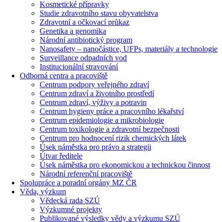
Kosmetické přípravky
Studie zdravotního stavu obyvatelstva
Zdravotní a očkovací průkaz
Genetika a genomika
Národní antibiotický program
Nanosafety – nanočástice, UFPs, materiály a technologie
Surveillance odpadních vod
Institucionální stravování
Odborná centra a pracoviště
Centrum podpory veřejného zdraví
Centrum zdraví a životního prostředí
Centrum zdraví, výživy a potravin
Centrum hygieny práce a pracovního lékařství
Centrum epidemiologie a mikrobiologie
Centrum toxikologie a zdravotní bezpečnosti
Centrum pro hodnocení rizik chemických látek
Úsek náměstka pro právo a strategii
Útvar ředitele
Úsek náměstka pro ekonomickou a technickou činnost
Národní referenční pracoviště
Spolupráce a poradní orgány MZ ČR
Věda, výzkum
Vědecká rada SZÚ
Výzkumné projekty
Publikované výsledky vědy a výzkumu SZÚ