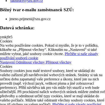
fakturace@szu.gov.cz
Běžný tvar e-mailu zaměstnanců SZÚ:
jmeno.prijmeni@szu.gov.cz
Datová schránka:
ymkj9r5
Cookies
Na webu používáme cookies. Pokud si myslíte, že je to v pořádku,
klikněte na „Přijmout všechny“. Kliknutím na „Nastavení“ si také
můžete vybrat, jaké soubory cookie chcete.
Přečtěte si naše zásady
používání souborů cookie
Nastavení
Odmítnout všechny
Přijmout všechny
Cookies
Soubory cookies jsou malé textové soubory, které se ukládají do
vašeho zařízení při navštěvování webových stránek. Stránky si tak na
určitou dobu zapamatují vaše preference a úkony, které jste na nich
provedli (např. výchozí jazyk, velikost písma a jiné zobrazovací
preference). Příští návštěva tak pro vás může být snazší a web bude
užitečnější. Při procházení našich webových stránek můžete změnit své
předvolby a odmítnout určité typy cookies, které se mají ukládat do
vašeho počítače. Můžete také odstranit všechny soubory cookies, které
jsou již uloženy ve vašem počítači.
Přečtěte si naše zásady používání