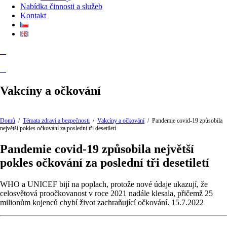
Nabídka činnosti a služeb
Kontakt
Vakcíny a očkování
Domů
/
Témata zdraví a bezpečnosti
/
Vakcíny a očkování
/
Pandemie covid-19 způsobila
největší pokles očkování za poslední tři desetiletí
Pandemie covid-19 způsobila největší
pokles očkování za poslední tři desetiletí
WHO a UNICEF bijí na poplach, protože nové údaje ukazují, že
celosvětová proočkovanost v roce 2021 nadále klesala, přičemž 25
milionům kojenců chybí život zachraňující očkování. 15.7.2022