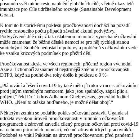
posunulo svět mimo cestu naplnění globálních cílů, včetně ukazatelů
imunizace pro Cíle udržitelného rozvoje (Sustainable Development
Goals).
K tomuto historickému poklesu proočkovanosti dochází na pozadí
rychle rostoucího počtu případů závažné akutní podvýživy.
Podvyživené dítě má již tak oslabenou imunitu a vynechané očkování
může znamenat, že běžné dětské nemoci se pro něj rychleji stanou
smrtelnými. Souběh nedostatku potravy a problémů s očkováním vede
ke vzniku krizových podmínek pro přežití dětí.
Proočkovanost klesla ve všech regionech, přičemž region východní
Asie a Tichomoří zaznamenal nejstrmější změnu v proočkovanosti
DTP3, když za pouhé dva roky došlo k poklesu o 9 %.
„Plánování a řešení covid-19 by také mělo jít ruku v ruce s očkováním
proti jiným smrtelným nemocem, jako jsou spalničky, zápal plic a
průjem,“ řekl Dr. Tedros Adhanom Ghebreyesus, generální ředitel
WHO. „Není to otázka buď/anebo, je možné dělat obojí.“
Některým zemím se podařilo pokles očkování zastavit. Uganda si
udržela vysokou úroveň proočkovanosti v rutinních očkovacích
programech a zároveň zavedla cílený program očkování proti covid-19
na ochranu prioritních populací, včetně zdravotnických pracovníků.
Podobně se vrátil Pákistán na úroveň proočkovanosti před pandemií