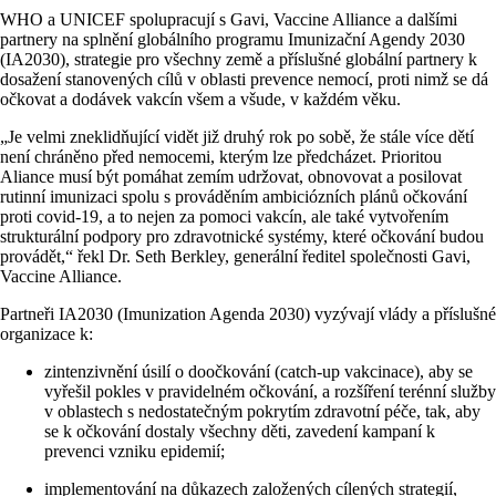
WHO a UNICEF spolupracují s Gavi, Vaccine Alliance a dalšími
partnery na splnění globálního programu Imunizační Agendy 2030
(IA2030), strategie pro všechny země a příslušné globální partnery k
dosažení stanovených cílů v oblasti prevence nemocí, proti nimž se dá
očkovat a dodávek vakcín všem a všude, v každém věku.
„Je velmi zneklidňující vidět již druhý rok po sobě, že stále více dětí
není chráněno před nemocemi, kterým lze předcházet. Prioritou
Aliance musí být pomáhat zemím udržovat, obnovovat a posilovat
rutinní imunizaci spolu s prováděním ambiciózních plánů očkování
proti covid-19, a to nejen za pomoci vakcín, ale také vytvořením
strukturální podpory pro zdravotnické systémy, které očkování budou
provádět,“ řekl Dr. Seth Berkley, generální ředitel společnosti Gavi,
Vaccine Alliance.
Partneři IA2030 (Imunization Agenda 2030) vyzývají vlády a příslušné
organizace k:
zintenzivnění úsilí o doočkování (catch-up vakcinace), aby se
vyřešil pokles v pravidelném očkování, a rozšíření terénní služby
v oblastech s nedostatečným pokrytím zdravotní péče, tak, aby
se k očkování dostaly všechny děti, zavedení kampaní k
prevenci vzniku epidemií;
implementování na důkazech založených cílených strategií,