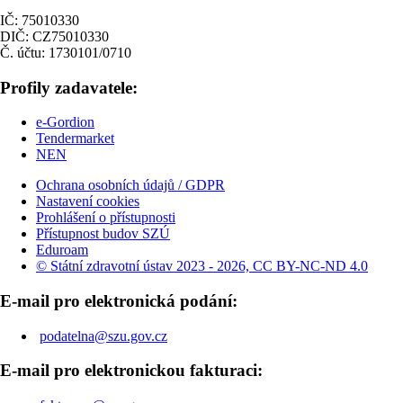
IČ: 75010330
DIČ: CZ75010330
Č. účtu: 1730101/0710
Profily zadavatele:
e-Gordion
Tendermarket
NEN
Ochrana osobních údajů / GDPR
Nastavení cookies
Prohlášení o přístupnosti
Přístupnost budov SZÚ
Eduroam
© Státní zdravotní ústav 2023 - 2026, CC BY-NC-ND 4.0
E-mail pro elektronická podání:
podatelna@szu.gov.cz
E-mail pro elektronickou fakturaci: