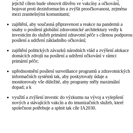
jejichž cílem bude obnovit důvěru ve vakcíny a očkování,
bojovat proti dezinformacím a zvýšit proočkovanost, zejména
mezi zranitelnými komunitami;
zajištění, aby současná připravenost a reakce na pandemii a
snahy o posílení globální zdravotnické architektury vedly k
investicím do služeb primární zdravotní péče s cílenou podporou
posílení a udržení základního očkování;
zajištění politických závazků národních vlád a zvýšení alokace
domácích zdrojů na posílení a udržení očkování v rámci
primární péče;
upřednostnění posílení surveillance programů a zdravotnických
informačních systémů tak, aby poskytovaly údaje a
monitorovaly vše důležité, aby programy měly maximální
dopad; a k
využití a zvýšení investic do výzkumu na vývoj a vylepšení
nových a stávajících vakcín a do imunizačních služeb, které
společnost potřebuje a splnit tak cíle IA2030.