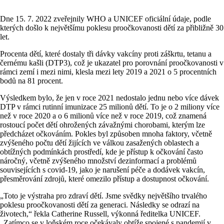
Dne 15. 7. 2022 zveřejnily WHO a UNICEF oficiální údaje, podle
kterých došlo k největšímu poklesu proočkovanosti dětí za přibližně 30
let.
Procenta dětí, které dostaly tři dávky vakcíny proti záškrtu, tetanu a
černému kašli (DTP3), což je ukazatel pro porovnání proočkovanosti v
rámci zemí i mezi nimi, klesla mezi lety 2019 a 2021 o 5 procentních
bodů na 81 procent.
Výsledkem bylo, že jen v roce 2021 nedostalo jednu nebo více dávek
DTP v rámci rutinní imunizace 25 milionů dětí. To je o 2 miliony více
než v roce 2020 a o 6 milionů více než v roce 2019, což znamená
rostoucí počet dětí ohrožených závažnými chorobami, kterým lze
předcházet očkováním. Pokles byl způsoben mnoha faktory, včetně
zvýšeného počtu dětí žijících ve válkou zasažených oblastech a
obtížných podmínkách prostředí, kde je přístup k očkování často
náročný, včetně zvýšeného množství dezinformací a problémů
souvisejících s covid-19, jako je narušení péče a dodávek vakcín,
přesměrování zdrojů, které omezilo přístup a dostupnost očkování.
„Toto je výstraha pro zdraví dětí. Jsme svědky největšího trvalého
poklesu proočkovanosti dětí za generaci. Následky se odrazí na
životech,“ řekla Catherine Russell, výkonná ředitelka UNICEF.
„Zatímco se v loňském roce očekávaly obtíže spojené s pandemií v