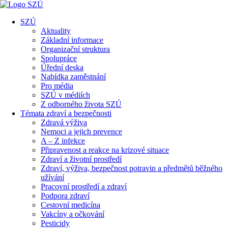
SZÚ
Aktuality
Základní informace
Organizační struktura
Spolupráce
Úřední deska
Nabídka zaměstnání
Pro média
SZÚ v médiích
Z odborného života SZÚ
Témata zdraví a bezpečnosti
Zdravá výživa
Nemoci a jejich prevence
A – Z infekce
Připravenost a reakce na krizové situace
Zdraví a životní prostředí
Zdraví, výživa, bezpečnost potravin a předmětů běžného
užívání
Pracovní prostředí a zdraví
Podpora zdraví
Cestovní medicína
Vakcíny a očkování
Pesticidy