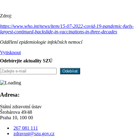
Zdroj:
https://www.who.int/news/item/15-07-2022-covid-19-pandemic-fuels-
largest-continued-backslide-in-vaccinations-in-three-decades
Oddělení epidemiologie infekčních nemocí
Vytisknout
Odebírejte aktuality SZÚ
Adresa:
Státní zdravotní ústav
Šrobárova 49/48
Praha 10, 100 00
267 081 111
zdravust@szu.gov.cz