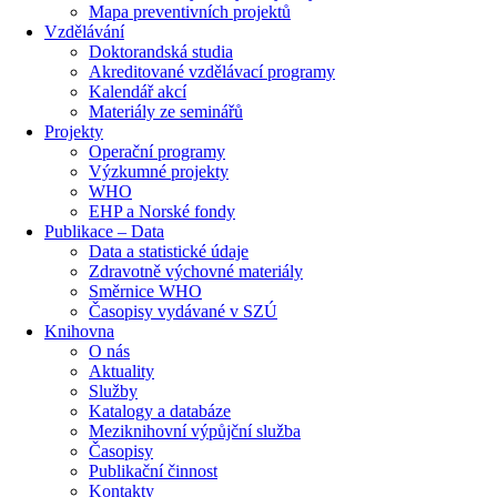
Mapa preventivních projektů
Vzdělávání
Doktorandská studia
Akreditované vzdělávací programy
Kalendář akcí
Materiály ze seminářů
Projekty
Operační programy
Výzkumné projekty
WHO
EHP a Norské fondy
Publikace – Data
Data a statistické údaje
Zdravotně výchovné materiály
Směrnice WHO
Časopisy vydávané v SZÚ
Knihovna
O nás
Aktuality
Služby
Katalogy a databáze
Meziknihovní výpůjční služba
Časopisy
Publikační činnost
Kontakty