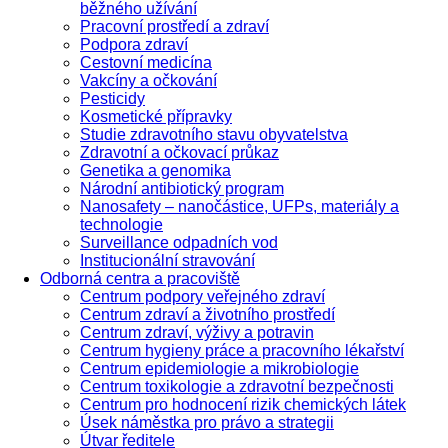
běžného užívání
Pracovní prostředí a zdraví
Podpora zdraví
Cestovní medicína
Vakcíny a očkování
Pesticidy
Kosmetické přípravky
Studie zdravotního stavu obyvatelstva
Zdravotní a očkovací průkaz
Genetika a genomika
Národní antibiotický program
Nanosafety – nanočástice, UFPs, materiály a
technologie
Surveillance odpadních vod
Institucionální stravování
Odborná centra a pracoviště
Centrum podpory veřejného zdraví
Centrum zdraví a životního prostředí
Centrum zdraví, výživy a potravin
Centrum hygieny práce a pracovního lékařství
Centrum epidemiologie a mikrobiologie
Centrum toxikologie a zdravotní bezpečnosti
Centrum pro hodnocení rizik chemických látek
Úsek náměstka pro právo a strategii
Útvar ředitele