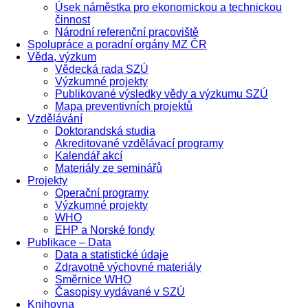
Úsek náměstka pro ekonomickou a technickou
činnost
Národní referenční pracoviště
Spolupráce a poradní orgány MZ ČR
Věda, výzkum
Vědecká rada SZÚ
Výzkumné projekty
Publikované výsledky vědy a výzkumu SZÚ
Mapa preventivních projektů
Vzdělávání
Doktorandská studia
Akreditované vzdělávací programy
Kalendář akcí
Materiály ze seminářů
Projekty
Operační programy
Výzkumné projekty
WHO
EHP a Norské fondy
Publikace – Data
Data a statistické údaje
Zdravotně výchovné materiály
Směrnice WHO
Časopisy vydávané v SZÚ
Knihovna