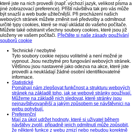
které jste na nich provedli (např. výchozí jazyk, velikost písma a
jiné zobrazovací preference). Příští návštěva tak pro vás může
být snazší a web bude užitečnější. Při procházení našich
webových stránek můžete změnit své předvolby a odmítnout
určité typy cookies, které se mají ukládat do vašeho počítače.
Můžete také odstranit všechny soubory cookies, které jsou již
uloženy ve vašem počítači.
Přečtěte si naše zásady používání
souborů cookie
Technické / nezbytné
Tyto soubory cookie nejsou volitelné a není možné je
vypnout. Jsou nezbytné pro fungování webových stránek.
Většinou jsou nastavené jako odezva na akce, které jste
provedli a neukládají žádné osobní identifikovatelné
informace.
Statistické
Pomáhají nám zlepšovat funkčnost a strukturu webových
stránek na základě toho, jak se webové stránky používají.
Můžeme na základě nich sledovat, které stránky jsou
nejnavštěvovanější a jakým způsobem se návštěvnici na
webu pohybují.
Preferenční
Mají za úkol udržet hodnoty, které si uživatel během
návštěvy zvolil, případně jejich odmítnutí může způsobit,
že některé funkce z webu zmizí nebo nebudou korektně