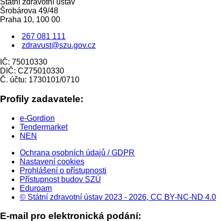
Státní zdravotní ústav
Šrobárova 49/48
Praha 10, 100 00
267 081 111
zdravust@szu.gov.cz
IČ: 75010330
DIČ: CZ75010330
Č. účtu: 1730101/0710
Profily zadavatele:
e-Gordion
Tendermarket
NEN
Ochrana osobních údajů / GDPR
Nastavení cookies
Prohlášení o přístupnosti
Přístupnost budov SZÚ
Eduroam
© Státní zdravotní ústav 2023 - 2026, CC BY-NC-ND 4.0
E-mail pro elektronická podání: