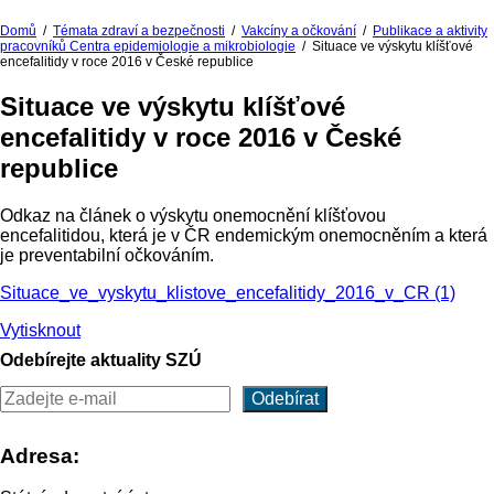
Domů
/
Témata zdraví a bezpečnosti
/
Vakcíny a očkování
/
Publikace a aktivity
pracovníků Centra epidemiologie a mikrobiologie
/
Situace ve výskytu klíšťové
encefalitidy v roce 2016 v České republice
Situace ve výskytu klíšťové
encefalitidy v roce 2016 v České
republice
Odkaz na článek o výskytu onemocnění klíšťovou
encefalitidou, která je v ČR endemickým onemocněním a která
je preventabilní očkováním.
Situace_ve_vyskytu_klistove_encefalitidy_2016_v_CR (1)
Vytisknout
Odebírejte aktuality SZÚ
Adresa: