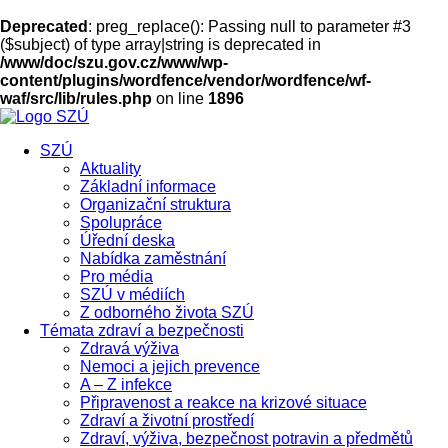
Deprecated
: preg_replace(): Passing null to parameter #3
($subject) of type array|string is deprecated in
/www/doc/szu.gov.cz/www/wp-
content/plugins/wordfence/vendor/wordfence/wf-
waf/src/lib/rules.php
on line
1896
SZÚ
Aktuality
Základní informace
Organizační struktura
Spolupráce
Úřední deska
Nabídka zaměstnání
Pro média
SZÚ v médiích
Z odborného života SZÚ
Témata zdraví a bezpečnosti
Zdravá výživa
Nemoci a jejich prevence
A – Z infekce
Připravenost a reakce na krizové situace
Zdraví a životní prostředí
Zdraví, výživa, bezpečnost potravin a předmětů