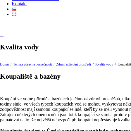
Kontakt
Kvalita vody
Domů
/
Témata zdraví a bezpečnosti
/
Zdraví a životní prostředí
/
Kvalita vody
/
Koupališt
Koupaliště a bazény
Koupání ve volné přírodě a bazénech je činnost zdraví prospěšná, nikol
toxiny sinic, ve všech typech koupacích vod se mohou vyskytovat něk
zodpovědnost mají samotní koupající se lidé, kteří by se měli vyhnout
Zdrojem některých onemocnění jsou totiž koupající se sami a proto v
pamatovat na to, že největší nebezpečí při koupání nepřestavuje kvalit
Naegleria fowleri v České republice z pohledu ochrany