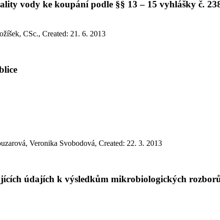
lity vody ke koupání podle §§ 13 – 15 vyhlášky č. 238
ožíšek, CSc.
,
Created: 21. 6. 2013
lice
Pouzarová, Veronika Svobodová
,
Created: 22. 3. 2013
cích údajích k výsledkům mikrobiologických rozborů 