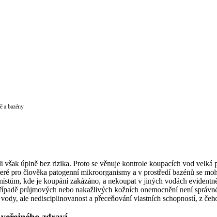
ě a bazény
i však úplně bez rizika. Proto se věnuje kontrole koupacích vod velká 
teré pro člověka patogenní mikroorganismy a v prostředí bazénů se mo
 místům, kde je koupání zakázáno, a nekoupat v jiných vodách evidentně
 případě průjmových nebo nakažlivých kožních onemocnění není správné
a vody, ale nedisciplinovanost a přeceňování vlastních schopností, z če
 veřejného zdraví