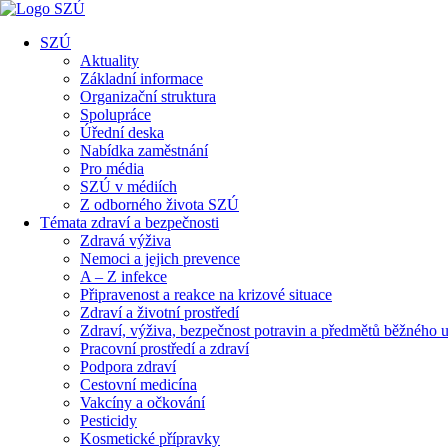
SZÚ
Aktuality
Základní informace
Organizační struktura
Spolupráce
Úřední deska
Nabídka zaměstnání
Pro média
SZÚ v médiích
Z odborného života SZÚ
Témata zdraví a bezpečnosti
Zdravá výživa
Nemoci a jejich prevence
A – Z infekce
Připravenost a reakce na krizové situace
Zdraví a životní prostředí
Zdraví, výživa, bezpečnost potravin a předmětů běžného u
Pracovní prostředí a zdraví
Podpora zdraví
Cestovní medicína
Vakcíny a očkování
Pesticidy
Kosmetické přípravky