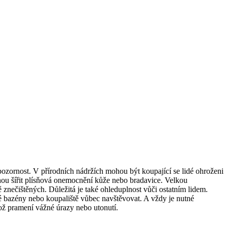
pozornost. V přírodních nádržích mohou být koupající se lidé ohroženi
hou šířit plísňová onemocnění kůže nebo bradavice. Velkou
 znečištěných. Důležitá je také ohleduplnost vůči ostatním lidem.
 bazény nebo koupaliště vůbec navštěvovat. A vždy je nutné
hož pramení vážné úrazy nebo utonutí.