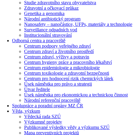
Studie zdravotního stavu obyvatelstva
Zdravotní a očkovací průkaz
Genetika a genomika
Národní antibiotický program
Nanosafety – nanočástice, UFPs, materiály a technologie
Surveillance odpadních vod
Institucionální stravování
Odborná centra a pracoviště
Centrum podpory veřejného zdraví
Centrum zdraví a životního prostředí
Centrum zdraví, výživy a potravin
Centrum hygieny práce a pracovního lékařství
Centrum epidemiologie a mikrobiologie
Centrum toxikologie a zdravotní bezpečnosti
Centrum pro hodnocení rizik chemických látek
Úsek náměstka pro právo a strategii
Útvar ředitele
Úsek náměstka pro ekonomickou a technickou činnost
Národní referenční pracoviště
Spolupráce a poradní orgány MZ ČR
Věda, výzkum
Vědecká rada SZÚ
Výzkumné projekty
Publikované výsledky vědy a výzkumu SZÚ
Mapa preventivních projektů