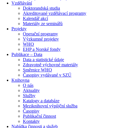
Vzdělávání
Doktorandská studia
Akreditované vzdělávací programy
Kalendář akcí
Materiály ze seminářů
Projekty
Operační programy
Výzkumné projekty
WHO
EHP a Norské fondy
Publikace – Data
Data a statistické údaje
Zdravotně výchovné materiály
Směrnice WHO
Časopisy vydávané v SZÚ
Knihovna
O nás
Aktuality
Služby
Katalogy a databáze
Meziknihovní výpůjční služba
Časopisy
Publikační činnost
Kontakty
Nabídka činnosti a služeb