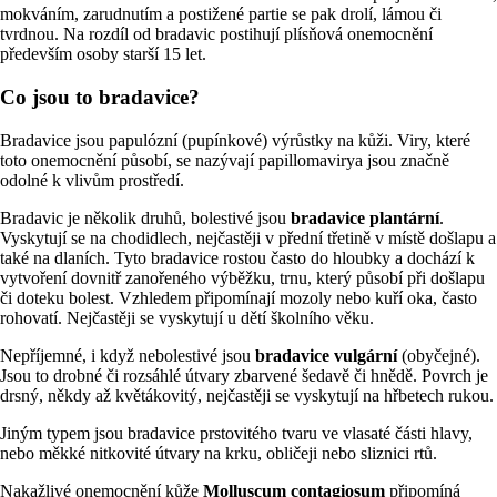
mokváním, zarudnutím a postižené partie se pak drolí, lámou či
tvrdnou. Na rozdíl od bradavic postihují plísňová onemocnění
především osoby starší 15 let.
Co jsou to bradavice?
Bradavice jsou papulózní (pupínkové) výrůstky na kůži. Viry, které
toto onemocnění působí, se nazývají papillomavirya jsou značně
odolné k vlivům prostředí.
Bradavic je několik druhů, bolestivé jsou
bradavice plantární
.
Vyskytují se na chodidlech, nejčastěji v přední třetině v místě došlapu a
také na dlaních. Tyto bradavice rostou často do hloubky a dochází k
vytvoření dovnitř zanořeného výběžku, trnu, který působí při došlapu
či doteku bolest. Vzhledem připomínají mozoly nebo kuří oka, často
rohovatí. Nejčastěji se vyskytují u dětí školního věku.
Nepříjemné, i když nebolestivé jsou
bradavice vulgární
(obyčejné).
Jsou to drobné či rozsáhlé útvary zbarvené šedavě či hnědě. Povrch je
drsný, někdy až květákovitý, nejčastěji se vyskytují na hřbetech rukou.
Jiným typem jsou bradavice prstovitého tvaru ve vlasaté části hlavy,
nebo měkké nitkovité útvary na krku, obličeji nebo sliznici rtů.
Nakažlivé onemocnění kůže
Molluscum contagiosum
připomíná