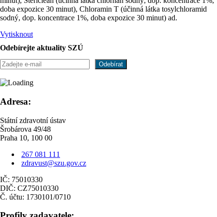
minut), Stericlean (účinná látka chlornan sodný, dop. koncentrace 1%,
doba expozice 30 minut), Chloramin T (účinná látka tosylchloramid
sodný, dop. koncentrace 1%, doba expozice 30 minut) ad.
Vytisknout
Odebírejte aktuality SZÚ
Adresa:
Státní zdravotní ústav
Šrobárova 49/48
Praha 10, 100 00
267 081 111
zdravust@szu.gov.cz
IČ: 75010330
DIČ: CZ75010330
Č. účtu: 1730101/0710
Profily zadavatele: