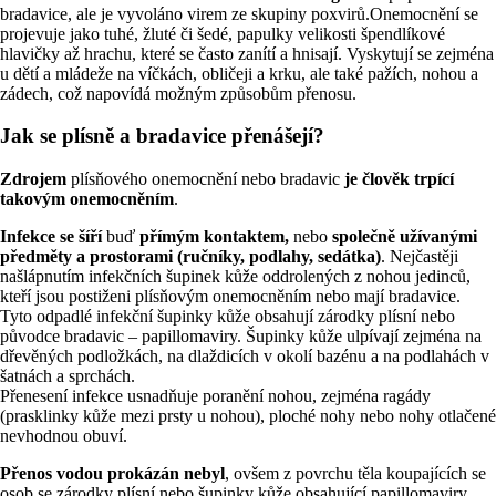
bradavice, ale je vyvoláno virem ze skupiny poxvirů.Onemocnění se
projevuje jako tuhé, žluté či šedé, papulky velikosti špendlíkové
hlavičky až hrachu, které se často zanítí a hnisají. Vyskytují se zejména
u dětí a mládeže na víčkách, obličeji a krku, ale také pažích, nohou a
zádech, což napovídá možným způsobům přenosu.
Jak se plísně a bradavice přenášejí?
Zdrojem
plísňového onemocnění nebo bradavic
je člověk trpící
takovým onemocněním
.
Infekce se šíří
buď
přímým kontaktem,
nebo
společně užívanými
předměty a prostorami (ručníky, podlahy, sedátka)
. Nejčastěji
našlápnutím infekčních šupinek kůže oddrolených z nohou jedinců,
kteří jsou postiženi plísňovým onemocněním nebo mají bradavice.
Tyto odpadlé infekční šupinky kůže obsahují zárodky plísní nebo
původce bradavic – papillomaviry. Šupinky kůže ulpívají zejména na
dřevěných podložkách, na dlaždicích v okolí bazénu a na podlahách v
šatnách a sprchách.
Přenesení infekce usnadňuje poranění nohou, zejména ragády
(prasklinky kůže mezi prsty u nohou), ploché nohy nebo nohy otlačené
nevhodnou obuví.
Přenos vodou prokázán nebyl
, ovšem z povrchu těla koupajících se
osob se zárodky plísní nebo šupinky kůže obsahující papillomaviry