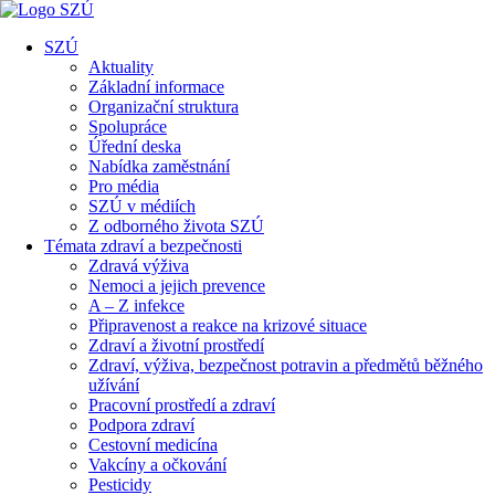
SZÚ
Aktuality
Základní informace
Organizační struktura
Spolupráce
Úřední deska
Nabídka zaměstnání
Pro média
SZÚ v médiích
Z odborného života SZÚ
Témata zdraví a bezpečnosti
Zdravá výživa
Nemoci a jejich prevence
A – Z infekce
Připravenost a reakce na krizové situace
Zdraví a životní prostředí
Zdraví, výživa, bezpečnost potravin a předmětů běžného
užívání
Pracovní prostředí a zdraví
Podpora zdraví
Cestovní medicína
Vakcíny a očkování
Pesticidy