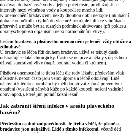
dostávají do bazénové vody a jejich počet roste, prodlužují-li se
intervaly mezi výměnou vody a koupe-li se mnoho lidí.
K onemocnění bradavicemi někdy dlouhou dobu nedojde (inkubační
doba je od několika týdnů do více než roku),ale infekce v buňkách
přetrvává a může být za různých podmínek aktivována (při poklesu
obranyschopnosti organismu nebo hormonálními vlivy).
Léčení bradavic a plísňového onemocnění je téměř vždy obtížné a
zdlouhavé.
U bradavic se léčba řídí druhem bradavic, užívá se tekutý dusík,
odstraňují se také chirurgicky. Často se nejprve a někdy s úspěchem
užívají sugestivní vlivy (např. potírání vodou či krémem).
Plísňová onemocnění je třeba léčit dle rady lékaře, především však
důsledně, neboť často jsou velmi úporná a léčbě odolávají. Lidé
náchylní k těmto chorobám by měli dodržovat známá preventivní
opatření (vysušení záhybů kůže po každé koupeli, nošení vzdušné
obuvi apod.), které jim poradí kožní lékař.
Jak zabránit šíření infekce v areálu plaveckého
bazénu?
Především osobní zodpovědností. Je třeba vědět, že plísně a
bradavice jsou nakažlivé. Lidé s těmito infekcemi
, včetně dětí