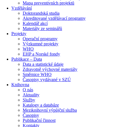
Mapa preventivních projektů
Vzdělávání
Doktorandská studia
Akreditované vzdělávací programy
Kalendář akcí
Materiály ze seminářů
Projekty
Operační programy
Výzkumné projekty
WHO
EHP a Norské fondy
Publikace – Data
Data a statistické údaje
Zdravotně výchovné materiály
Směrnice WHO
Časopisy vydávané v SZÚ
Knihovna
O nás
Aktuality
Služby
Katalogy a databáze
Meziknihovní výpůjční služba
Časopisy
Publikační činnost
Kontakty