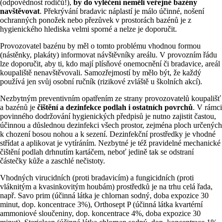
(odpovědnost rodičů!),
by do vyléčení neměli veřejné bazény
navštěvovat
. Překrývání bradavic náplastí je málo účinné, nošení
ochranných ponožek nebo přezůvek v prostorách bazénů je z
hygienického hlediska velmi sporné a nelze je doporučit.
Provozovatel bazénu by měl o tomto problému vhodnou formou
(nástěnky, plakáty) informovat návštěvníky areálu. V provozním řádu
lze doporučit, aby ti, kdo mají plísňové onemocnění či bradavice, areál
koupaliště nenavštěvovali. Samozřejmostí by mělo být, že každý
používá jen svůj osobní ručník (rizikové zvláště u školních akcí).
Nezbytným preventivním opatřením ze strany provozovatelů koupališť
a bazénů je
čištění a dezinfekce podlah i ostatních povrchů
. V rámci
povinného dodržování hygienických předpisů je nutno zajistit častou,
účinnou a důslednou dezinfekci všech prostor, zejména ploch určených
k chození bosou nohou a k sezení. Dezinfekční prostředky je vhodné
střídat a aplikovat je vytíráním. Nezbytné je též pravidelné mechanické
čištění podlah drhnutím kartáčem, neboť jedině tak se odstraní
částečky kůže a zaschlé nečistoty.
Vhodných virucidních (proti bradavicím) a fungicidních (proti
vláknitým a kvasinkovitým houbám) prostředků je na trhu celá řada,
např. Savo prim (účinná látka je chlornan sodný, doba expozice 30
minut, dop. koncentrace 3%), Orthosept P (účinná látka kvartérní
ammoniové sloučeniny, dop. koncentrace 4%, doba expozice 30