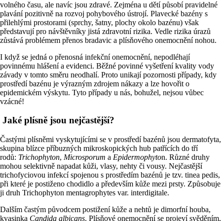
volného času, ale navíc jsou zdravé. Zejména u dětí působí pravidelné
plavání pozitivně na rozvoj pohybového ústrojí. Plavecké bazény s
přilehlými prostorami (sprchy, šatny, plochy okolo bazénu) však
představují pro návštěvníky jistá zdravotní rizika. Vedle rizika úrazů
zůstává problémem přenos bradavic a plísňového onemocnění nohou.
I když se jedná o přenosná infekční onemocnění, nepodléhají
povinnému hlášení a evidenci. Běžné povinné vyšetření kvality vody
závady v tomto směru neodhalí. Proto unikají pozornosti případy, kdy
prostředí bazénu je výrazným zdrojem nákazy a lze hovořit o
epidemickém výskytu. Tyto případy u nás, bohužel, nejsou vůbec
vzácné!
Jaké plísně jsou nejčastější?
Častými plísněmi vyskytujícími se v prostředí bazénů jsou dermatofyta,
skupina blízce příbuzných mikroskopických hub patřících do tří
rodů:
Trichophyton
,
Microsporum
a
Epidermophyto
n. Různé druhy
mohou selektivně napadat kůži, vlasy, nehty či vousy. Nejčastější
trichofyciovou infekcí spojenou s prostředím bazénů je tzv. tinea pedis,
při které je postiženo chodidlo a především kůže mezi prsty. Způsobuje
ji druh Trichophyton mentagrophytes var. interdigitale.
Dalším častým původcem postižení kůže a nehtů je dimorfní houba,
kvasinka
Candida albicans
. Plísňové onemocnění se projeví svěděním,