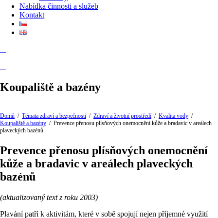
Nabídka činnosti a služeb
Kontakt
Koupaliště a bazény
Domů
/
Témata zdraví a bezpečnosti
/
Zdraví a životní prostředí
/
Kvalita vody
/
Koupaliště a bazény
/
Prevence přenosu plísňových onemocnění kůže a bradavic v areálech
plaveckých bazénů
Prevence přenosu plísňových onemocnění
kůže a bradavic v areálech plaveckých
bazénů
(aktualizovaný text z roku 2003)
Plavání patří k aktivitám, které v sobě spojují nejen příjemné využití