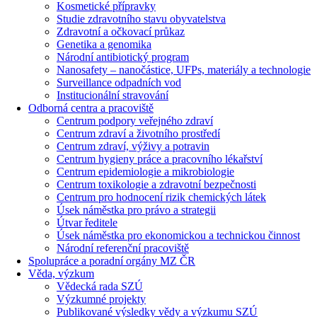
Kosmetické přípravky
Studie zdravotního stavu obyvatelstva
Zdravotní a očkovací průkaz
Genetika a genomika
Národní antibiotický program
Nanosafety – nanočástice, UFPs, materiály a technologie
Surveillance odpadních vod
Institucionální stravování
Odborná centra a pracoviště
Centrum podpory veřejného zdraví
Centrum zdraví a životního prostředí
Centrum zdraví, výživy a potravin
Centrum hygieny práce a pracovního lékařství
Centrum epidemiologie a mikrobiologie
Centrum toxikologie a zdravotní bezpečnosti
Centrum pro hodnocení rizik chemických látek
Úsek náměstka pro právo a strategii
Útvar ředitele
Úsek náměstka pro ekonomickou a technickou činnost
Národní referenční pracoviště
Spolupráce a poradní orgány MZ ČR
Věda, výzkum
Vědecká rada SZÚ
Výzkumné projekty
Publikované výsledky vědy a výzkumu SZÚ