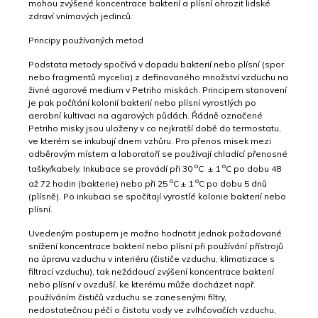
mohou zvýšené koncentrace bakterií a plísní ohrozit lidské
zdraví vnímavých jedinců.
Principy používaných metod
Podstata metody spočívá v dopadu bakterií nebo plísní (spor
nebo fragmentů mycelia) z definovaného množství vzduchu na
živné agarové medium v Petriho miskách. Principem stanovení
je pak počítání kolonií bakterií nebo plísní vyrostlých po
aerobní kultivaci na agarových půdách. Řádně označené
Petriho misky jsou uloženy v co nejkratší době do termostatu,
ve kterém se inkubují dnem vzhůru. Pro přenos misek mezi
odběrovým místem a laboratoří se používají chladící přenosné
o
o
tašky/kabely. Inkubace se provádí při 30
C ± 1
C po dobu 48
o
o
až 72 hodin (bakterie) nebo při 25
C ± 1
C po dobu 5 dnů
(plísně). Po inkubaci se spočítají vyrostlé kolonie bakterií nebo
plísní.
Uvedeným postupem je možno hodnotit jednak požadované
snížení koncentrace bakterií nebo plísní při používání přístrojů
na úpravu vzduchu v interiéru (čističe vzduchu, klimatizace s
filtrací vzduchu), tak nežádoucí zvýšení koncentrace bakterií
nebo plísní v ovzduší, ke kterému může docházet např.
používáním čističů vzduchu se zanesenými filtry,
nedostatečnou péčí o čistotu vody ve zvlhčovačích vzduchu,