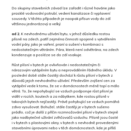
Do skupiny stavebních závad lze zařadit i různé havárie jako
prasklé vodovodní potrubí, vedení kanalizace či vyplavení
sousedy. V těchto případech je naopak přísun vody do zdí
většinou jednorázový a velký.
ad 2.
K nevhodnému užívání bytu, v jehož důsledku rostou
plísně na zdech, patří zejména činnosti spojené s vytvářením
vodní páry, jako je vaření, praní a sušení v kombinaci s
nedostatečným větráním. Pára, která není odvětrána, na zdech
kondenzuje a posléze se do zdí vsakuje.
Růst plísní v bytech je ovlivňován i nedostatečným či
nárazovým vytápěním bytu a neprováděním řádného úklidu. V
poslední době stále častěji dochází k růstu plísní v bytech z
důvodů jejich nevhodného užívání. Především zvýšení cen za
vytápění vede k tomu, že se v domácnostech méně topí a málo
větrá. To, že nepohybující se vzduch podporuje růst plísní je
vidět v rozích, koutech a za nábytkem, kde rostou plísně v
takových bytech nejčastěji. Právě pohybující se vzduch pomáhá
zdivo vysušovat. Bohužel, stále častěji je v bytech sušeno
prádlo, což je další z příčin rozmnožování plísní v bytech stejně
jako nadbytečné užívání zvlhčovačů vzduchu. Plísně jsou časté
i v bytech s plastovými okny, v bytech s nevhodně provedenými
stavebními úpravami nebo v těch domácnostech, kde je příliš