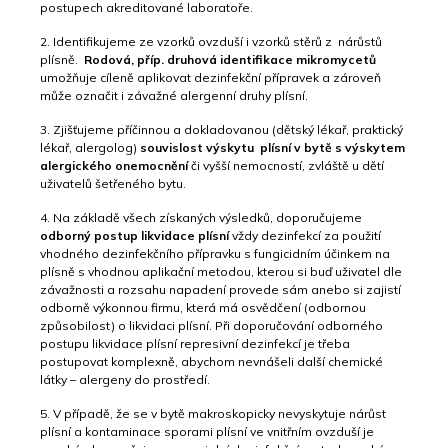
postupech akreditované laboratoře.
2. Identifikujeme ze vzorků ovzduší i vzorků stěrů z nárůstů
plísně.
Rodová, příp. druhová identifikace mikromycetů
umožňuje cíleně aplikovat dezinfekční přípravek a zároveň
může označit i závažné alergenní druhy plísní.
3. Zjišťujeme příčinnou a dokladovanou (dětský lékař, praktický
lékař, alergolog)
souvislost výskytu plísní v bytě s výskytem
alergického onemocnění
či vyšší nemocností, zvláště u dětí
uživatelů šetřeného bytu.
4. Na základě všech získaných výsledků, doporučujeme
odborný postup likvidace plísní
vždy dezinfekcí za použití
vhodného dezinfekčního přípravku s fungicidním účinkem na
plísně s vhodnou aplikační metodou, kterou si buď uživatel dle
závažnosti a rozsahu napadení provede sám anebo si zajistí
odborně výkonnou firmu, která má osvědčení (odbornou
způsobilost) o likvidaci plísní. Při doporučování odborného
postupu likvidace plísní represivní dezinfekcí je třeba
postupovat komplexně, abychom nevnášeli další chemické
látky – alergeny do prostředí.
5. V případě, že se v bytě makroskopicky nevyskytuje nárůst
plísní a kontaminace sporami plísní ve vnitřním ovzduší je