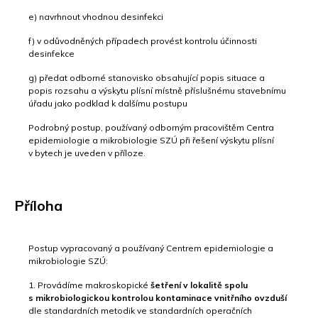
e) navrhnout vhodnou desinfekci
f) v odůvodněných případech provést kontrolu účinnosti
desinfekce
g) předat odborné stanovisko obsahující popis situace a
popis rozsahu a výskytu plísní místně příslušnému stavebnímu
úřadu jako podklad k dalšímu postupu
Podrobný postup, používaný odborným pracovištěm Centra
epidemiologie a mikrobiologie SZÚ při řešení výskytu plísní
v bytech je uveden v příloze.
Příloha
Postup vypracovaný a používaný Centrem epidemiologie a
mikrobiologie SZÚ:
1. Provádíme makroskopické
šetření v lokalitě
spolu
s mikrobiologickou kontrolou kontaminace vnitřního ovzduší
dle standardních metodik ve standardních operačních