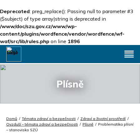
Deprecated
: preg_replace(): Passing null to parameter #3
($subject) of type array|string is deprecated in
/www/doc/szu.gov.cz/www/wp-
content/plugins/wordfence/vendor/wordfence/wf-
waf/src/lib/rules.php
on line
1896
Plísně
Domů
/
Témata zdraví a bezpečnosti
/
Zdraví a životní prostředí
/
Ovzduší – témata zdraví a bezpečnosti
/
Plísně
/
Problematika plísní
– stanovisko SZÚ