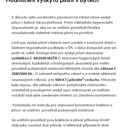
Z důvodu výše uvedeného působení na zdraví nelze výskyt
plísní v bytech lidí podceňovat. Proto základním hygienickým
doporučením je, aby se ve vnitřním prostředí člověka
nevyskytovaly viditelné nárůsty plísní na površích.
Limit pro výskyt plísní v bytech není uveden v současné době v
žádném legislativním podkladu v ČR, v rámci Evropské unie ani
jinde ve světě. Existuje limit pro výskyt plísní stanovený
vyhláškou č. 43/2025 MZČR
O stanovení hygienických limitů
chemických, fyzikálních a biologických ukazatelů pro vnitřní
prostředí pobytových místností některých staveb dle
zákona č.
258/2000 Sb.,
O ochraně veřejného zdraví a o změně některých
3
souvisejících zákonů, a to
500 KTJ plísní/m
vzduchu
. Přestože
byty nejsou, dle výkladu zákona, pobytovými místnostmi,
orientačně považujeme výskyt spor mikromycet ve vnitřním
ovzduší nad výše uvedeným limitem za závažnou kontaminaci.
Požadavky na metody pro stanovení koncentrace bakterií a
plísní ve vnitřním prostředí pobytových místností
Ve vnitřním prostředí jsou bakterie a plísně přítomny téměř
vždy jako součást živé přírody. V některých případech však