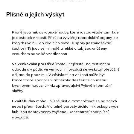
Plísně a jejich výskyt
Plísně jsou mikroskopické houby, které rostou všude tam, kde
je dostatek vlhkosti. Při růstu vytvářejí reprodukční orgány, ze
kterých uvolňují do okolního ovzduší spory (rozmnožovací
částice). Ty jsou velmi malé a lehké a tak jsou unášeny
vzduchem na velké vzdálenosti.
Ve venkovním prostředí
rostou nejčastěji na rostlinném
odpadu a v půdě. Ve venkovním ovzduší se vyskytují převážně
od jara do podzimu. V závislosti na vlhkosti může být
koncentrace spor plísní až několik desítek tisíc v metru
krychlovém vzduchu – viz zpravodajství Pylové informační
služby.
Uvnitř budov
mohou plísně růst a rozmnožovat se na zdech
nebo i předmětech. Viditelné porosty těchto mikroskopických
hub jsou doprovázeny zvýšenou koncentrací spor plísní
v ovzduší.