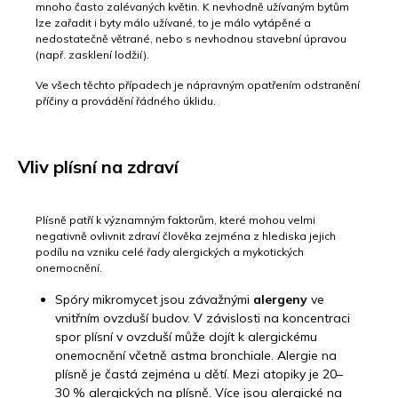
mnoho často zalévaných květin. K nevhodně užívaným bytům
lze zařadit i byty málo užívané, to je málo vytápěné a
nedostatečně větrané, nebo s nevhodnou stavební úpravou
(např. zasklení lodžií).
Ve všech těchto případech je nápravným opatřením odstranění
příčiny a provádění řádného úklidu.
Vliv plísní na zdraví
Plísně patří k významným faktorům, které mohou velmi
negativně ovlivnit zdraví člověka zejména z hlediska jejich
podílu na vzniku celé řady alergických a mykotických
onemocnění.
Spóry mikromycet jsou závažnými
alergeny
ve
vnitřním ovzduší budov. V závislosti na koncentraci
spor plísní v ovzduší může dojít k alergickému
onemocnění včetně astma bronchiale. Alergie na
plísně je častá zejména u dětí. Mezi atopiky je 20–
30 % alergických na plísně. Více jsou alergické na