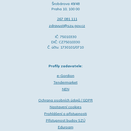
Šrobárova 49/48
Praha 10, 100 00
267 081 111
zdravust@szu.gov.cz
IČ: 75010330
DIČ: CZ75010330
Č. účtu: 1730101/0710
Profily zadavatele:
e-Gordion
Tendermarket
NEN
Ochrana osobních údajů / GDPR
Nastavení cookies
Prohlášení o přístupnosti
Přístupnost budov SZÚ
Eduroam