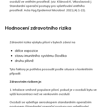
ovzduší ve vnitřním prostředí. (viz: Klánová K, Vrkoslavová J.
Standardní operační postupy pro vyšetřování vnitřního
prostředí. Acta Hyg Epidemiol Microbiol. 2021;(4):1-22).
Hodnocení zdravotního rizika
Zdravotní rizika výskytu plísní v bytech závisí na
délce expozice
stavu imunitního systému člověka
druhu plísně
Tyto faktory je potřeba posoudit podle situace v konkrétním
případě.
Zdravotním rizikem je:
1. Inhalace směsné populace plísní, pokud je v ovzduší bytu ve
vyšší koncentraci než ve venkovním ovzduší.
Ovzduší se vyšetřuje aeroskopem standardním operačním
postupem (Standardní operační postupy pro vyšetřování