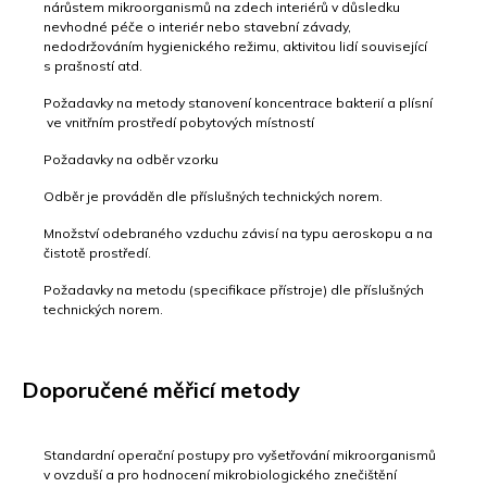
nárůstem mikroorganismů na zdech interiérů v důsledku
nevhodné péče o interiér nebo stavební závady,
nedodržováním hygienického režimu, aktivitou lidí související
s prašností atd.
Požadavky na metody stanovení koncentrace bakterií a plísní
ve vnitřním prostředí pobytových místností
Požadavky na odběr vzorku
Odběr je prováděn dle příslušných technických norem.
Množství odebraného vzduchu závisí na typu aeroskopu a na
čistotě prostředí.
Požadavky na metodu (specifikace přístroje) dle příslušných
technických norem.
Doporučené měřicí metody
Standardní operační postupy pro vyšetřování mikroorganismů
v ovzduší a pro hodnocení mikrobiologického znečištění