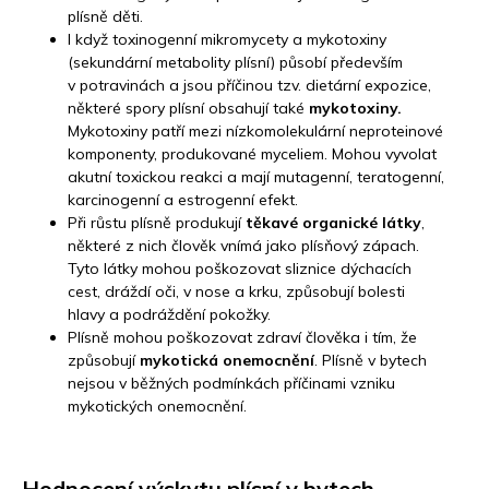
plísně děti.
I když toxinogenní mikromycety a mykotoxiny
(sekundární metabolity plísní) působí především
v potravinách a jsou příčinou tzv. dietární expozice,
některé spory plísní obsahují také
mykotoxiny.
Mykotoxiny patří mezi nízkomolekulární neproteinové
komponenty, produkované myceliem. Mohou vyvolat
akutní toxickou reakci a mají mutagenní, teratogenní,
karcinogenní a estrogenní efekt.
Při růstu plísně produkují
těkavé organické látky
,
některé z nich člověk vnímá jako plísňový zápach.
Tyto látky mohou poškozovat sliznice dýchacích
cest, dráždí oči, v nose a krku, způsobují bolesti
hlavy a podráždění pokožky.
Plísně mohou poškozovat zdraví člověka i tím, že
způsobují
mykotická onemocnění
. Plísně v bytech
nejsou v běžných podmínkách příčinami vzniku
mykotických onemocnění.
Hodnocení výskytu plísní v bytech