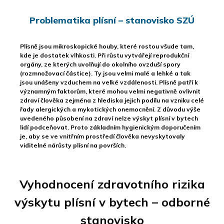
Problematika plísní – stanovisko SZÚ
Plísně jsou mikroskopické houby, které rostou všude tam,
kde je dostatek vlhkosti. Při růstu vytvářejí reprodukční
orgány, ze kterých uvolňují do okolního ovzduší spory
(rozmnožovací částice). Ty jsou velmi malé a lehké a tak
jsou unášeny vzduchem na velké vzdálenosti. Plísně patří k
významným faktorům, které mohou velmi negativně ovlivnit
zdraví člověka zejména z hlediska jejich podílu na vzniku celé
řady alergických a mykotických onemocnění. Z důvodu výše
uvedeného působení na zdraví nelze výskyt plísní v bytech
lidí podceňovat. Proto základním hygienickým doporučením
je, aby se ve vnitřním prostředí člověka nevyskytovaly
viditelné nárůsty plísní na površích.
Vyhodnocení zdravotního rizika
výskytu plísní v bytech – odborné
stanovisko