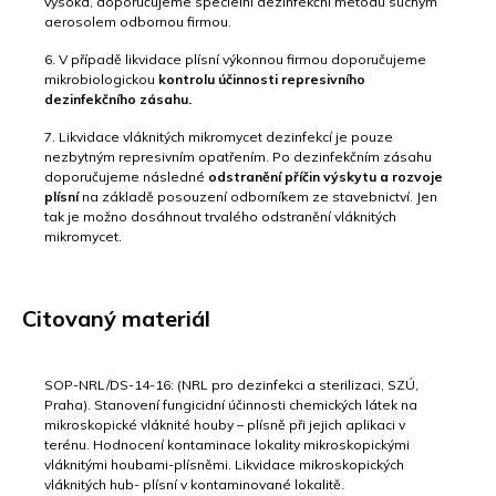
vysoká, doporučujeme specielní dezinfekční metodu suchým
aerosolem odbornou firmou.
6. V případě likvidace plísní výkonnou firmou doporučujeme
mikrobiologickou
kontrolu účinnosti represivního
dezinfekčního zásahu.
7. Likvidace vláknitých mikromycet dezinfekcí je pouze
nezbytným represivním opatřením. Po dezinfekčním zásahu
doporučujeme následné
odstranění příčin výskytu a rozvoje
plísní
na základě posouzení odborníkem ze stavebnictví. Jen
tak je možno dosáhnout trvalého odstranění vláknitých
mikromycet.
Citovaný materiál
­SOP-NRL/DS-14-16: (NRL pro dezinfekci a sterilizaci, SZÚ,
Praha). Stanovení fungicidní účinnosti chemických látek na
mikroskopické vláknité houby – plísně při jejich aplikaci v
terénu. Hodnocení kontaminace lokality mikroskopickými
vláknitými houbami-plísněmi. Likvidace mikroskopických
vláknitých hub- plísní v kontaminované lokalitě.