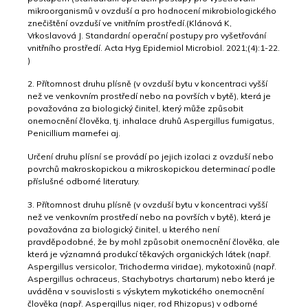
mikroorganismů v ovzduší a pro hodnocení mikrobiologického
znečištění ovzduší ve vnitřním prostředí.(Klánová K,
Vrkoslavová J. Standardní operační postupy pro vyšetřování
vnitřního prostředí. Acta Hyg Epidemiol Microbiol. 2021;(4):1-22.
)
2. Přítomnost druhu plísně (v ovzduší bytu v koncentraci vyšší
než ve venkovním prostředí nebo na površích v bytě), která je
považována za biologický činitel, který může způsobit
onemocnění člověka, tj. inhalace druhů Aspergillus fumigatus,
Penicillium marnefei aj.
Určení druhu plísní se provádí po jejich izolaci z ovzduší nebo
povrchů makroskopickou a mikroskopickou determinací podle
příslušné odborné literatury.
3. Přítomnost druhu plísně (v ovzduší bytu v koncentraci vyšší
než ve venkovním prostředí nebo na površích v bytě), která je
považována za biologický činitel, u kterého není
pravděpodobné, že by mohl způsobit onemocnění člověka, ale
která je významná produkcí těkavých organických látek (např.
Aspergillus versicolor, Trichoderma viridae), mykotoxinů (např.
Aspergillus ochraceus, Stachybotrys chartarum) nebo která je
uváděna v souvislosti s výskytem mykotického onemocnění
člověka (např. Aspergillus niger, rod Rhizopus) v odborné