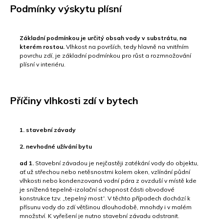
Podmínky výskytu plísní
Základní podmínkou je určitý obsah vody v substrátu, na
kterém rostou.
Vlhkost na površích, tedy hlavně na vnitřním
povrchu zdí, je základní podmínkou pro růst a rozmnožování
plísní v interiéru.
Příčiny vlhkosti zdí v bytech
1. stavební závady
2. nevhodné užívání bytu
ad 1.
Stavební závadou je nejčastěji zatékání vody do objektu,
ať už střechou nebo netěsnostmi kolem oken, vzlínání půdní
vlhkosti nebo kondenzovaná vodní pára z ovzduší v místě kde
je snížená tepelně-izolační schopnost části obvodové
konstrukce tzv. „tepelný most“. V těchto případech dochází k
přísunu vody do zdí většinou dlouhodobě, mnohdy i v malém
množství. K vyřešení je nutno stavební závadu odstranit.