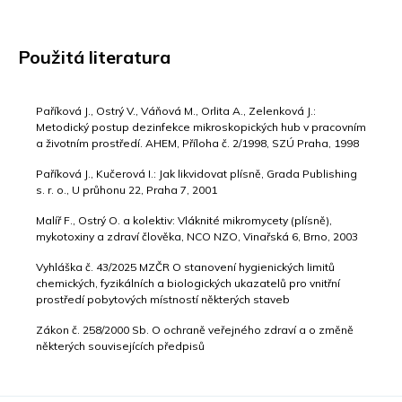
Použitá literatura
­Paříková J., Ostrý V., Váňová M., Orlita A., Zelenková J.:
Metodický postup dezinfekce mikroskopických hub v pracovním
a životním prostředí. AHEM, Příloha č. 2/1998, SZÚ Praha, 1998
­Paříková J., Kučerová I.: Jak likvidovat plísně, Grada Publishing
s. r. o., U průhonu 22, Praha 7, 2001
­Malíř F., Ostrý O. a kolektiv: Vláknité mikromycety (plísně),
mykotoxiny a zdraví člověka, NCO NZO, Vinařská 6, Brno, 2003
­Vyhláška č. 43/2025 MZČR O stanovení hygienických limitů
chemických, fyzikálních a biologických ukazatelů pro vnitřní
prostředí pobytových místností některých staveb
­Zákon č. 258/2000 Sb. O ochraně veřejného zdraví a o změně
některých souvisejících předpisů