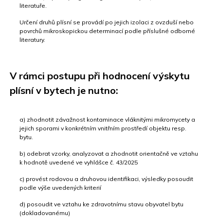
literatuře.
Určení druhů plísní se provádí po jejich izolaci z ovzduší nebo
povrchů mikroskopickou determinací podle příslušné odborné
literatury.
V rámci postupu při hodnocení výskytu
plísní v bytech je nutno:
a) zhodnotit závažnost kontaminace vláknitými mikromycety a
jejich sporami v konkrétním vnitřním prostředí objektu resp.
bytu.
b) odebrat vzorky, analyzovat a zhodnotit orientačně ve vztahu
k hodnotě uvedené ve vyhlášce č. 43/2025
c) provést rodovou a druhovou identifikaci, výsledky posoudit
podle výše uvedených kriterií
d) posoudit ve vztahu ke zdravotnímu stavu obyvatel bytu
(dokladovanému)