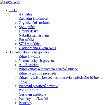
SZÚ
Aktuality
Základní informace
Organizační struktura
Spolupráce
Úřední deska
Nabídka zaměstnání
Pro média
SZÚ v médiích
Z odborného života SZÚ
Témata zdraví a bezpečnosti
Zdravá výživa
Nemoci a jejich prevence
A – Z infekce
Připravenost a reakce na krizové situace
Zdraví a životní prostředí
Zdraví, výživa, bezpečnost potravin a předmětů běžného
užívání
Pracovní prostředí a zdraví
Podpora zdraví
Cestovní medicína
Vakcíny a očkování
Pesticidy