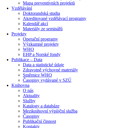
Mapa preventivních projektů
Vzdělávání
Doktorandská studia
Akreditované vzdělávací programy
Kalendář akcí
Materiály ze seminářů
Projekty
Operační programy
Výzkumné projekty
WHO
EHP a Norské fondy
Publikace – Data
Data a statistické údaje
Zdravotně výchovné materiály
Směrnice WHO
Časopisy vydávané v SZÚ
Knihovna
O nás
Aktuality
Služby
Katalogy a databáze
Meziknihovní výpůjční služba
Časopisy
Publikační činnost
Kontakty