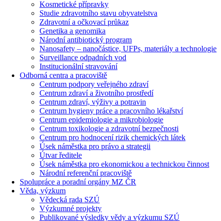
Kosmetické přípravky
Studie zdravotního stavu obyvatelstva
Zdravotní a očkovací průkaz
Genetika a genomika
Národní antibiotický program
Nanosafety – nanočástice, UFPs, materiály a technologie
Surveillance odpadních vod
Institucionální stravování
Odborná centra a pracoviště
Centrum podpory veřejného zdraví
Centrum zdraví a životního prostředí
Centrum zdraví, výživy a potravin
Centrum hygieny práce a pracovního lékařství
Centrum epidemiologie a mikrobiologie
Centrum toxikologie a zdravotní bezpečnosti
Centrum pro hodnocení rizik chemických látek
Úsek náměstka pro právo a strategii
Útvar ředitele
Úsek náměstka pro ekonomickou a technickou činnost
Národní referenční pracoviště
Spolupráce a poradní orgány MZ ČR
Věda, výzkum
Vědecká rada SZÚ
Výzkumné projekty
Publikované výsledky vědy a výzkumu SZÚ