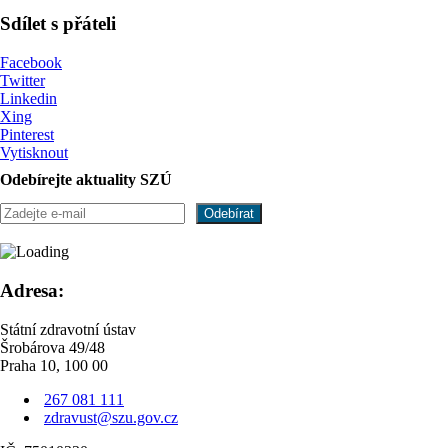
Sdílet s přáteli
Facebook
Twitter
Linkedin
Xing
Pinterest
Vytisknout
Odebírejte aktuality SZÚ
Adresa:
Státní zdravotní ústav
Šrobárova 49/48
Praha 10, 100 00
267 081 111
zdravust@szu.gov.cz