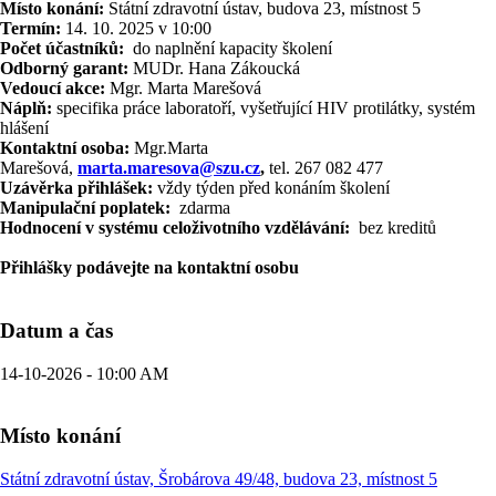
Místo konání:
Státní zdravotní ústav, budova 23, místnost 5
Termín:
14. 10. 2025 v 10:00
Počet účastníků:
do naplnění kapacity školení
Odborný garant:
MUDr. Hana Zákoucká
Vedoucí akce:
Mgr. Marta Marešová
Náplň:
specifika práce laboratoří, vyšetřující HIV protilátky, systém
hlášení
Kontaktní osoba:
Mgr.Marta
Marešová,
marta.
maresova
@szu.cz
,
tel. 267 082 477
Uzávěrka přihlášek:
vždy týden před konáním školení
Manipulační poplatek:
zdarma
Hodnocení v systému celoživotního vzdělávání:
bez kreditů
Přihlášky podávejte na kontaktní osobu
Datum a čas
14-10-2026 - 10:00 AM
Místo konání
Státní zdravotní ústav, Šrobárova 49/48, budova 23, místnost 5