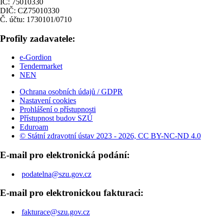
IČ: 75010330
DIČ: CZ75010330
Č. účtu: 1730101/0710
Profily zadavatele:
e-Gordion
Tendermarket
NEN
Ochrana osobních údajů / GDPR
Nastavení cookies
Prohlášení o přístupnosti
Přístupnost budov SZÚ
Eduroam
© Státní zdravotní ústav 2023 - 2026, CC BY-NC-ND 4.0
E-mail pro elektronická podání:
podatelna@szu.gov.cz
E-mail pro elektronickou fakturaci:
fakturace@szu.gov.cz