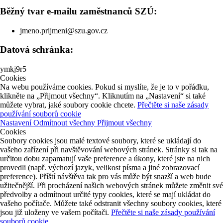
Běžný tvar e-mailu zaměstnanců SZÚ:
jmeno.prijmeni@szu.gov.cz
Datová schránka:
ymkj9r5
Cookies
Na webu používáme cookies. Pokud si myslíte, že je to v pořádku,
klikněte na „Přijmout všechny“. Kliknutím na „Nastavení“ si také
můžete vybrat, jaké soubory cookie chcete.
Přečtěte si naše zásady
používání souborů cookie
Nastavení
Odmítnout všechny
Přijmout všechny
Cookies
Soubory cookies jsou malé textové soubory, které se ukládají do
vašeho zařízení při navštěvování webových stránek. Stránky si tak na
určitou dobu zapamatují vaše preference a úkony, které jste na nich
provedli (např. výchozí jazyk, velikost písma a jiné zobrazovací
preference). Příští návštěva tak pro vás může být snazší a web bude
užitečnější. Při procházení našich webových stránek můžete změnit své
předvolby a odmítnout určité typy cookies, které se mají ukládat do
vašeho počítače. Můžete také odstranit všechny soubory cookies, které
jsou již uloženy ve vašem počítači.
Přečtěte si naše zásady používání
souborů cookie