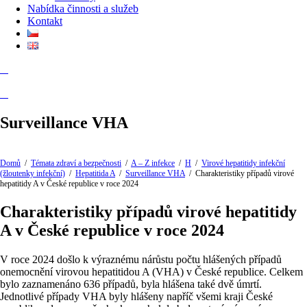
Nabídka činnosti a služeb
Kontakt
Surveillance VHA
Domů
/
Témata zdraví a bezpečnosti
/
A – Z infekce
/
H
/
Virové hepatitidy infekční
(žloutenky infekční)
/
Hepatitida A
/
Surveillance VHA
/
Charakteristiky případů virové
hepatitidy A v České republice v roce 2024
Charakteristiky případů virové hepatitidy
A v České republice v roce 2024
V roce 2024 došlo k výraznému nárůstu počtu hlášených případů
onemocnění virovou hepatitidou A (VHA) v České republice. Celkem
bylo zaznamenáno 636 případů, byla hlášena také dvě úmrtí.
Jednotlivé případy VHA byly hlášeny napříč všemi kraji České