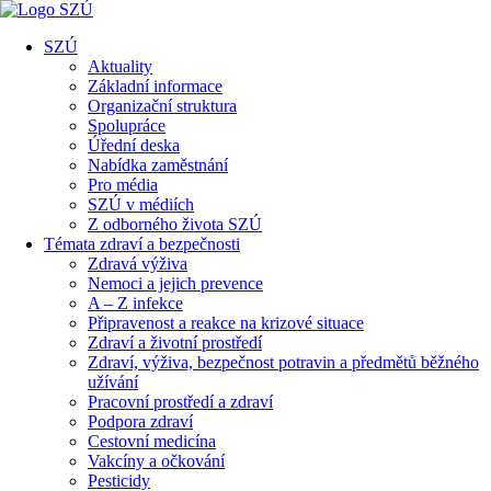
SZÚ
Aktuality
Základní informace
Organizační struktura
Spolupráce
Úřední deska
Nabídka zaměstnání
Pro média
SZÚ v médiích
Z odborného života SZÚ
Témata zdraví a bezpečnosti
Zdravá výživa
Nemoci a jejich prevence
A – Z infekce
Připravenost a reakce na krizové situace
Zdraví a životní prostředí
Zdraví, výživa, bezpečnost potravin a předmětů běžného
užívání
Pracovní prostředí a zdraví
Podpora zdraví
Cestovní medicína
Vakcíny a očkování
Pesticidy