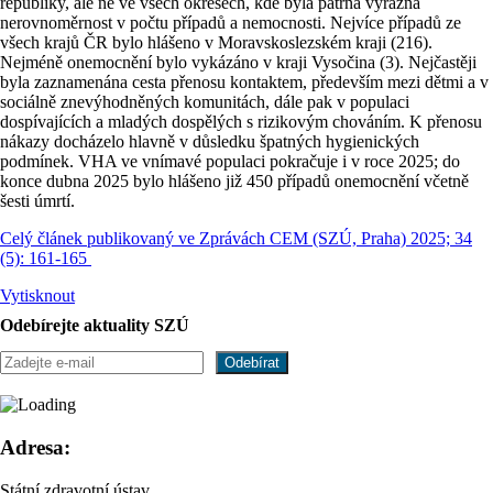
republiky, ale ne ve všech okresech, kde byla patrná výrazná
nerovnoměrnost v počtu případů a nemocnosti. Nejvíce případů ze
všech krajů ČR bylo hlášeno v Moravskoslezském kraji (216).
Nejméně onemocnění bylo vykázáno v kraji Vysočina (3). Nejčastěji
byla zaznamenána cesta přenosu kontaktem, především mezi dětmi a v
sociálně znevýhodněných komunitách, dále pak v populaci
dospívajících a mladých dospělých s rizikovým chováním. K přenosu
nákazy docházelo hlavně v důsledku špatných hygienických
podmínek. VHA ve vnímavé populaci pokračuje i v roce 2025; do
konce dubna 2025 bylo hlášeno již 450 případů onemocnění včetně
šesti úmrtí.
Celý článek publikovaný ve Zprávách CEM (SZÚ, Praha) 2025; 34
(5): 161-165
Vytisknout
Odebírejte aktuality SZÚ
Adresa:
Státní zdravotní ústav