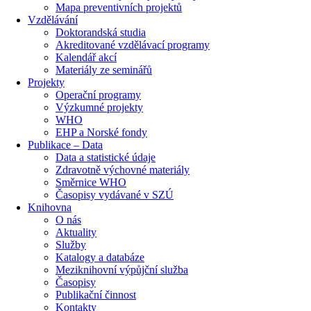
Mapa preventivních projektů
Vzdělávání
Doktorandská studia
Akreditované vzdělávací programy
Kalendář akcí
Materiály ze seminářů
Projekty
Operační programy
Výzkumné projekty
WHO
EHP a Norské fondy
Publikace – Data
Data a statistické údaje
Zdravotně výchovné materiály
Směrnice WHO
Časopisy vydávané v SZÚ
Knihovna
O nás
Aktuality
Služby
Katalogy a databáze
Meziknihovní výpůjční služba
Časopisy
Publikační činnost
Kontakty