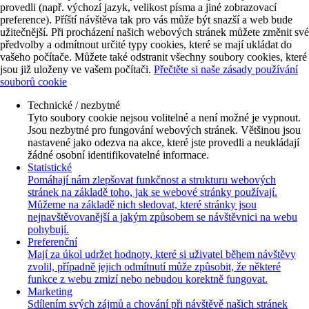
provedli (např. výchozí jazyk, velikost písma a jiné zobrazovací
preference). Příští návštěva tak pro vás může být snazší a web bude
užitečnější. Při procházení našich webových stránek můžete změnit své
předvolby a odmítnout určité typy cookies, které se mají ukládat do
vašeho počítače. Můžete také odstranit všechny soubory cookies, které
jsou již uloženy ve vašem počítači.
Přečtěte si naše zásady používání
souborů cookie
Technické / nezbytné
Tyto soubory cookie nejsou volitelné a není možné je vypnout.
Jsou nezbytné pro fungování webových stránek. Většinou jsou
nastavené jako odezva na akce, které jste provedli a neukládají
žádné osobní identifikovatelné informace.
Statistické
Pomáhají nám zlepšovat funkčnost a strukturu webových
stránek na základě toho, jak se webové stránky používají.
Můžeme na základě nich sledovat, které stránky jsou
nejnavštěvovanější a jakým způsobem se návštěvnici na webu
pohybují.
Preferenční
Mají za úkol udržet hodnoty, které si uživatel během návštěvy
zvolil, případně jejich odmítnutí může způsobit, že některé
funkce z webu zmizí nebo nebudou korektně fungovat.
Marketing
Sdílením svých zájmů a chování při návštěvě našich stránek