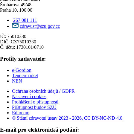
Šrobárova 49/48
Praha 10, 100 00
267 081 111
zdravust@szu.gov.cz
IČ: 75010330
DIČ: CZ75010330
Č. účtu: 1730101/0710
Profily zadavatele:
e-Gordion
Tendermarket
NEN
Ochrana osobních údajů / GDPR
Nastavení cookies
Prohlášení o přístupnosti
Přístupnost budov SZÚ
Eduroam
© Státní zdravotní ústav 2023 - 2026, CC BY-NC-ND 4.0
E-mail pro elektronická podání: