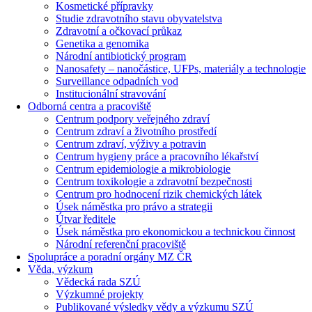
Kosmetické přípravky
Studie zdravotního stavu obyvatelstva
Zdravotní a očkovací průkaz
Genetika a genomika
Národní antibiotický program
Nanosafety – nanočástice, UFPs, materiály a technologie
Surveillance odpadních vod
Institucionální stravování
Odborná centra a pracoviště
Centrum podpory veřejného zdraví
Centrum zdraví a životního prostředí
Centrum zdraví, výživy a potravin
Centrum hygieny práce a pracovního lékařství
Centrum epidemiologie a mikrobiologie
Centrum toxikologie a zdravotní bezpečnosti
Centrum pro hodnocení rizik chemických látek
Úsek náměstka pro právo a strategii
Útvar ředitele
Úsek náměstka pro ekonomickou a technickou činnost
Národní referenční pracoviště
Spolupráce a poradní orgány MZ ČR
Věda, výzkum
Vědecká rada SZÚ
Výzkumné projekty
Publikované výsledky vědy a výzkumu SZÚ