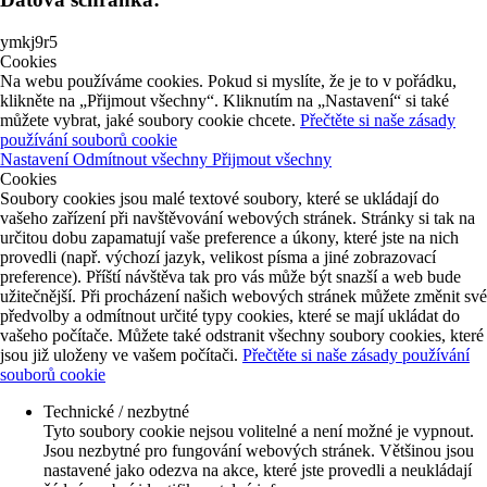
ymkj9r5
Cookies
Na webu používáme cookies. Pokud si myslíte, že je to v pořádku,
klikněte na „Přijmout všechny“. Kliknutím na „Nastavení“ si také
můžete vybrat, jaké soubory cookie chcete.
Přečtěte si naše zásady
používání souborů cookie
Nastavení
Odmítnout všechny
Přijmout všechny
Cookies
Soubory cookies jsou malé textové soubory, které se ukládají do
vašeho zařízení při navštěvování webových stránek. Stránky si tak na
určitou dobu zapamatují vaše preference a úkony, které jste na nich
provedli (např. výchozí jazyk, velikost písma a jiné zobrazovací
preference). Příští návštěva tak pro vás může být snazší a web bude
užitečnější. Při procházení našich webových stránek můžete změnit své
předvolby a odmítnout určité typy cookies, které se mají ukládat do
vašeho počítače. Můžete také odstranit všechny soubory cookies, které
jsou již uloženy ve vašem počítači.
Přečtěte si naše zásady používání
souborů cookie
Technické / nezbytné
Tyto soubory cookie nejsou volitelné a není možné je vypnout.
Jsou nezbytné pro fungování webových stránek. Většinou jsou
nastavené jako odezva na akce, které jste provedli a neukládají