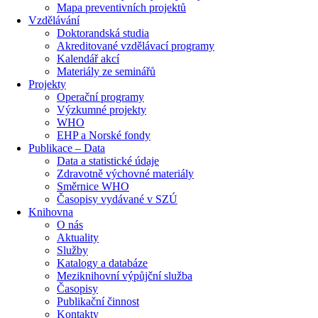
Mapa preventivních projektů
Vzdělávání
Doktorandská studia
Akreditované vzdělávací programy
Kalendář akcí
Materiály ze seminářů
Projekty
Operační programy
Výzkumné projekty
WHO
EHP a Norské fondy
Publikace – Data
Data a statistické údaje
Zdravotně výchovné materiály
Směrnice WHO
Časopisy vydávané v SZÚ
Knihovna
O nás
Aktuality
Služby
Katalogy a databáze
Meziknihovní výpůjční služba
Časopisy
Publikační činnost
Kontakty