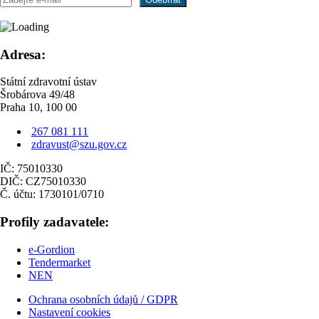
Adresa:
Státní zdravotní ústav
Šrobárova 49/48
Praha 10, 100 00
267 081 111
zdravust@szu.gov.cz
IČ: 75010330
DIČ: CZ75010330
Č. účtu: 1730101/0710
Profily zadavatele:
e-Gordion
Tendermarket
NEN
Ochrana osobních údajů / GDPR
Nastavení cookies