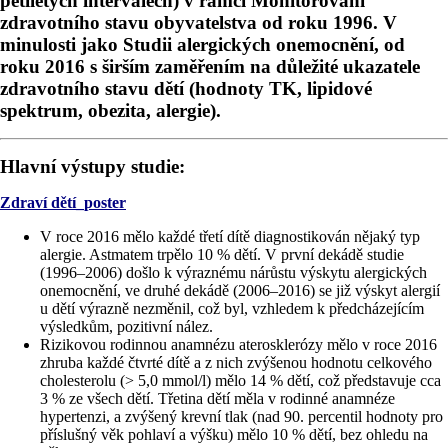
pětiletých intervalech) v rámci Monitorování
zdravotního stavu obyvatelstva od roku 1996. V
minulosti jako Studii alergických onemocnění, od
roku 2016 s širším zaměřením na důležité ukazatele
zdravotního stavu dětí (hodnoty TK, lipidové
spektrum, obezita, alergie).
Hlavní výstupy studie:
Zdraví dětí_poster
V roce 2016 mělo každé třetí dítě diagnostikován nějaký typ
alergie. Astmatem trpělo 10 % dětí. V první dekádě studie
(1996–2006) došlo k výraznému nárůstu výskytu alergických
onemocnění, ve druhé dekádě (2006–2016) se již výskyt alergií
u dětí výrazně nezměnil, což byl, vzhledem k předcházejícím
výsledkům, pozitivní nález.
Rizikovou rodinnou anamnézu aterosklerózy mělo v roce 2016
zhruba každé čtvrté dítě a z nich zvýšenou hodnotu celkového
cholesterolu (> 5,0 mmol/l) mělo 14 % dětí, což představuje cca
3 % ze všech dětí. Třetina dětí měla v rodinné anamnéze
hypertenzi, a zvýšený krevní tlak (nad 90. percentil hodnoty pro
příslušný věk pohlaví a výšku) mělo 10 % dětí, bez ohledu na