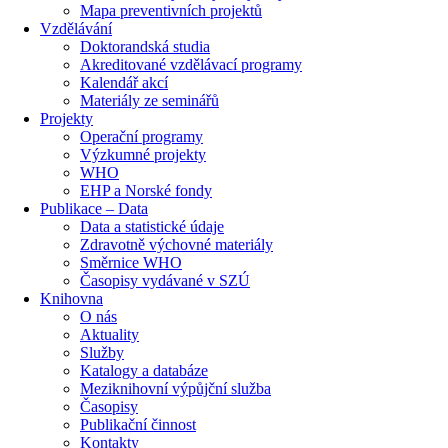
Mapa preventivních projektů
Vzdělávání
Doktorandská studia
Akreditované vzdělávací programy
Kalendář akcí
Materiály ze seminářů
Projekty
Operační programy
Výzkumné projekty
WHO
EHP a Norské fondy
Publikace – Data
Data a statistické údaje
Zdravotně výchovné materiály
Směrnice WHO
Časopisy vydávané v SZÚ
Knihovna
O nás
Aktuality
Služby
Katalogy a databáze
Meziknihovní výpůjční služba
Časopisy
Publikační činnost
Kontakty