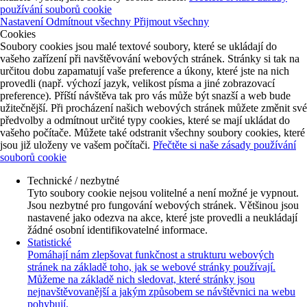
používání souborů cookie
Nastavení
Odmítnout všechny
Přijmout všechny
Cookies
Soubory cookies jsou malé textové soubory, které se ukládají do
vašeho zařízení při navštěvování webových stránek. Stránky si tak na
určitou dobu zapamatují vaše preference a úkony, které jste na nich
provedli (např. výchozí jazyk, velikost písma a jiné zobrazovací
preference). Příští návštěva tak pro vás může být snazší a web bude
užitečnější. Při procházení našich webových stránek můžete změnit své
předvolby a odmítnout určité typy cookies, které se mají ukládat do
vašeho počítače. Můžete také odstranit všechny soubory cookies, které
jsou již uloženy ve vašem počítači.
Přečtěte si naše zásady používání
souborů cookie
Technické / nezbytné
Tyto soubory cookie nejsou volitelné a není možné je vypnout.
Jsou nezbytné pro fungování webových stránek. Většinou jsou
nastavené jako odezva na akce, které jste provedli a neukládají
žádné osobní identifikovatelné informace.
Statistické
Pomáhají nám zlepšovat funkčnost a strukturu webových
stránek na základě toho, jak se webové stránky používají.
Můžeme na základě nich sledovat, které stránky jsou
nejnavštěvovanější a jakým způsobem se návštěvnici na webu
pohybují.