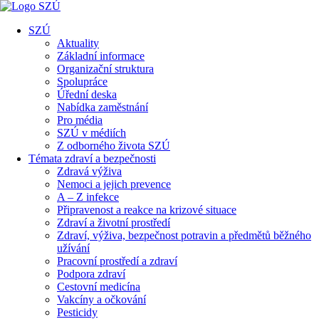
SZÚ
Aktuality
Základní informace
Organizační struktura
Spolupráce
Úřední deska
Nabídka zaměstnání
Pro média
SZÚ v médiích
Z odborného života SZÚ
Témata zdraví a bezpečnosti
Zdravá výživa
Nemoci a jejich prevence
A – Z infekce
Připravenost a reakce na krizové situace
Zdraví a životní prostředí
Zdraví, výživa, bezpečnost potravin a předmětů běžného
užívání
Pracovní prostředí a zdraví
Podpora zdraví
Cestovní medicína
Vakcíny a očkování
Pesticidy