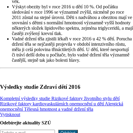
věk.
Výskyt obezity byl v roce 2016 u dětí 10 %. Od počátku
sledování v roce 1996 se významně zvýšil, nicméně po roce
2011 zůstal na stejné úrovni. Děti s nadváhou a obezitou mají ve
srovnání s dětmi s normální hmotností významně vyšší hodnoty
některých složek lipidového spektra, zejména triglyceridů, a mají
častěji zvýšený krevní tlak.
Vadné držení těla zjistili lékaři v roce 2016 u 42 % dětí. Porucha
držení těla se nejčastěji projevila v období intenzivního růstu,
měla ji celá polovina třináctiletých dětí. U dětí, které nesportují
či tráví delší dobu u počítače, bylo vadné držení těla významně
častější, stejně tak jako bolesti hlavy.
Výsledky studie Zdraví dětí 2016
Kompletní výsledky studie
Rizikové faktory životního stylu dětí
Rizikové faktory kardiovaskulárních onemocnění u dětí
Alergická
onemocnění
Tělesná hmotnost a vadné držení těla
Vytisknout
Odebírejte aktuality SZÚ