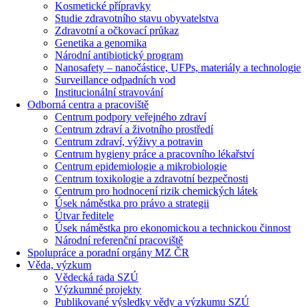
Kosmetické přípravky
Studie zdravotního stavu obyvatelstva
Zdravotní a očkovací průkaz
Genetika a genomika
Národní antibiotický program
Nanosafety – nanočástice, UFPs, materiály a technologie
Surveillance odpadních vod
Institucionální stravování
Odborná centra a pracoviště
Centrum podpory veřejného zdraví
Centrum zdraví a životního prostředí
Centrum zdraví, výživy a potravin
Centrum hygieny práce a pracovního lékařství
Centrum epidemiologie a mikrobiologie
Centrum toxikologie a zdravotní bezpečnosti
Centrum pro hodnocení rizik chemických látek
Úsek náměstka pro právo a strategii
Útvar ředitele
Úsek náměstka pro ekonomickou a technickou činnost
Národní referenční pracoviště
Spolupráce a poradní orgány MZ ČR
Věda, výzkum
Vědecká rada SZÚ
Výzkumné projekty
Publikované výsledky vědy a výzkumu SZÚ