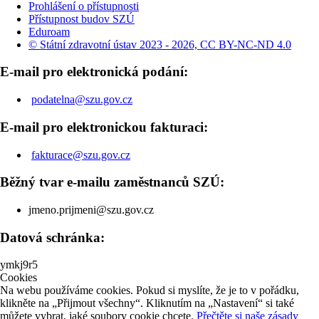
Prohlášení o přístupnosti
Přístupnost budov SZÚ
Eduroam
© Státní zdravotní ústav 2023 - 2026, CC BY-NC-ND 4.0
E-mail pro elektronická podání:
podatelna@szu.gov.cz
E-mail pro elektronickou fakturaci:
fakturace@szu.gov.cz
Běžný tvar e-mailu zaměstnanců SZÚ:
jmeno.prijmeni@szu.gov.cz
Datová schránka:
ymkj9r5
Cookies
Na webu používáme cookies. Pokud si myslíte, že je to v pořádku,
klikněte na „Přijmout všechny“. Kliknutím na „Nastavení“ si také
můžete vybrat, jaké soubory cookie chcete.
Přečtěte si naše zásady