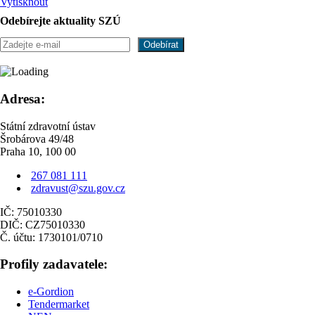
Vytisknout
Odebírejte aktuality SZÚ
Adresa:
Státní zdravotní ústav
Šrobárova 49/48
Praha 10, 100 00
267 081 111
zdravust@szu.gov.cz
IČ: 75010330
DIČ: CZ75010330
Č. účtu: 1730101/0710
Profily zadavatele:
e-Gordion
Tendermarket