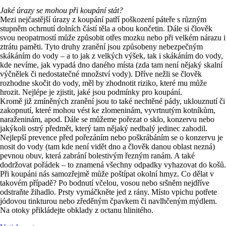
Jaké úrazy se mohou při koupání stát?
Mezi nejčastější úrazy z koupání patří poškození páteře s různým
stupněm ochrnutí dolních částí těla a obou končetin. Dále si člověk
svou neopatrností může způsobit otřes mozku nebo při velkém nárazu i
ztrátu paměti. Tyto druhy zranění jsou způsobeny nebezpečným
skákáním do vody – a to jak z velkých výšek, tak i skákáním do vody,
kde nevíme, jak vypadá dno daného místa (zda tam není nějaký skalní
výčnělek či nedostatečné množství vody). Dříve nežli se člověk
rozhodne skočit do vody, měl by zhodnotit riziko, které mu může
hrozit. Nejlépe je zjistit, jaké jsou podmínky pro koupání.
Kromě již zmíněných zranění jsou to také nechtěné pády, uklouznutí či
zakopnutí, které mohou vést ke zlomeninám, vyvrtnutým kotníkům,
naraženinám, apod. Dále se můžeme pořezat o sklo, konzervu nebo
jakýkoli ostrý předmět, který tam nějaký nedbalý jedinec zahodil.
Nejlepší prevence před pořezáním nebo poškrábáním se o konzervu je
nosit do vody (tam kde není vidět dno a člověk danou oblast nezná)
pevnou obuv, která zabrání bolestivým řezným ranám. A také
dodržovat pořádek – to znamená všechny odpadky vyhazovat do košů.
Při koupáni nás samozřejmě může poštípat okolní hmyz. Co dělat v
takovém případě? Po bodnutí včelou, vosou nebo sršněm nejdříve
odstraňte žihadlo. Prsty vymáčkněte jed z rány. Místo vpichu potřete
jódovou tinkturou nebo zředěným čpavkem či navlhčeným mýdlem.
Na otoky přikládejte obklady z octanu hlinitého.