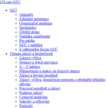
SZÚ
Aktuality
Základní informace
Organizační struktura
Spolupráce
Úřední deska
Nabídka zaměstnání
Pro média
SZÚ v médiích
Z odborného života SZÚ
Témata zdraví a bezpečnosti
Zdravá výživa
Nemoci a jejich prevence
A – Z infekce
Připravenost a reakce na krizové situace
Zdraví a životní prostředí
Zdraví, výživa, bezpečnost potravin a předmětů běžného
užívání
Pracovní prostředí a zdraví
Podpora zdraví
Cestovní medicína
Vakcíny a očkování
Pesticidy