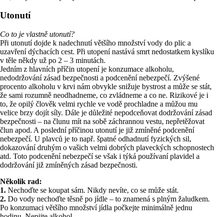
Utonutí
Co to je vlastně utonutí?
Při utonutí dojde k nadechnutí většího množství vody do plic a
uzavření dýchacích cest. Při utopení nastává smrt nedostatkem kyslíku
v těle někdy už po 2 – 3 minutách.
Jedním z hlavních příčin utopení je konzumace alkoholu,
nedodržování zásad bezpečnosti a podcenění nebezpečí. Zvýšené
procento alkoholu v krvi nám obvykle snižuje bystrost a může se stát,
že sami rozumně neodhadneme, co zvládneme a co ne. Rizikové je i
to, že opilý člověk velmi rychle ve vodě prochladne a můžou mu
velice brzy dojít síly. Dále je důležité nepodceňovat dodržování zásad
bezpečnosti – na člunu mít na sobě záchrannou vestu, nepřetěžovat
člun apod. A poslední příčinou utonutí je již zmíněné podcenění
nebezpečí. U plavců je to např. špatné odhadnutí fyzických sil,
dokazování druhým o vašich velmi dobrých plaveckých schopnostech
atd. Toto podcenění nebezpečí se však i týká používaní plavidel a
dodržování již zmíněných zásad bezpečnosti.
Několik rad:
1.
Nechoďte se koupat sám. Nikdy nevíte, co se může stát.
2.
Do vody nechoďte těsně po jídle – to znamená s plným žaludkem.
Po konzumaci většího množství jídla počkejte minimálně jednu
hodinu. Nepijte alkohol.