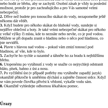
nebo hodit ze břehu, aby se zachytil. Osobní zásah je vždy ta poslední
možnost, protože je pro zachraňujícího a pro Vás samotné velmi
nebezpečný.
2.
Dříve než budete pro tonoucího skákat do vody, nezapomeňte ještě
někomu dát vědět.
3.
Když budete pro někoho skákat do hluboké vody, sundejte si
nejdříve oblečení a boty. Je také velmi nebezpečné skákat pro někoho
z velké výšky či místa, kde to neznáte nebo nevíte, co je pod vodou.
Můžete se při dopadu zranit o hladinu nebo o něco pod hladinou, co
jste neviděli.
4.
Plavte s hlavou nad vodou – pokud vám zmizí tonoucí pod
hladinou, ať víte, kde to bylo.
5.
Zachyťte ho rychle a razantně a táhněte ho za bradu k nejbližšímu
břehu.
6.
Utopenému po vytáhnutí z vody se snažte co nejrychleji odstranit
bláto, písek, bahno z úst a nosu.
7.
Po vyčištění úst (v případě potřeby mu vytáhněte zapadlý jazyk)
okamžitě přikročte k umělému dýchání a zajistěte činnost srdce. Když
se vám povede člověka přivést k vědomí, vykašle vodu sám.
8.
Okamžitě vyhledejte odbornou lékařskou pomoc.
Úrazy