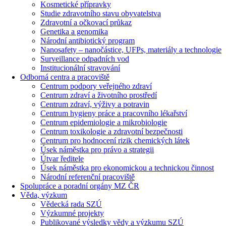
Kosmetické přípravky
Studie zdravotního stavu obyvatelstva
Zdravotní a očkovací průkaz
Genetika a genomika
Národní antibiotický program
Nanosafety – nanočástice, UFPs, materiály a technologie
Surveillance odpadních vod
Institucionální stravování
Odborná centra a pracoviště
Centrum podpory veřejného zdraví
Centrum zdraví a životního prostředí
Centrum zdraví, výživy a potravin
Centrum hygieny práce a pracovního lékařství
Centrum epidemiologie a mikrobiologie
Centrum toxikologie a zdravotní bezpečnosti
Centrum pro hodnocení rizik chemických látek
Úsek náměstka pro právo a strategii
Útvar ředitele
Úsek náměstka pro ekonomickou a technickou činnost
Národní referenční pracoviště
Spolupráce a poradní orgány MZ ČR
Věda, výzkum
Vědecká rada SZÚ
Výzkumné projekty
Publikované výsledky vědy a výzkumu SZÚ