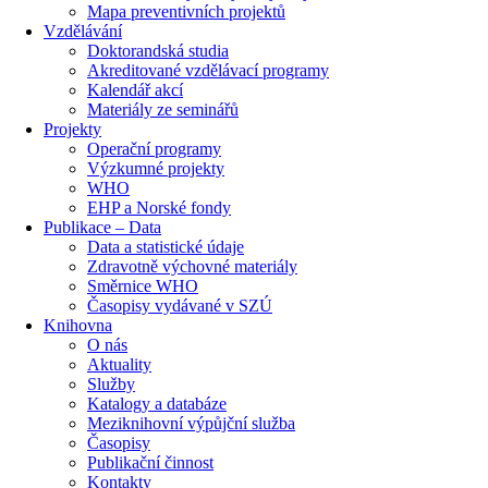
Mapa preventivních projektů
Vzdělávání
Doktorandská studia
Akreditované vzdělávací programy
Kalendář akcí
Materiály ze seminářů
Projekty
Operační programy
Výzkumné projekty
WHO
EHP a Norské fondy
Publikace – Data
Data a statistické údaje
Zdravotně výchovné materiály
Směrnice WHO
Časopisy vydávané v SZÚ
Knihovna
O nás
Aktuality
Služby
Katalogy a databáze
Meziknihovní výpůjční služba
Časopisy
Publikační činnost
Kontakty