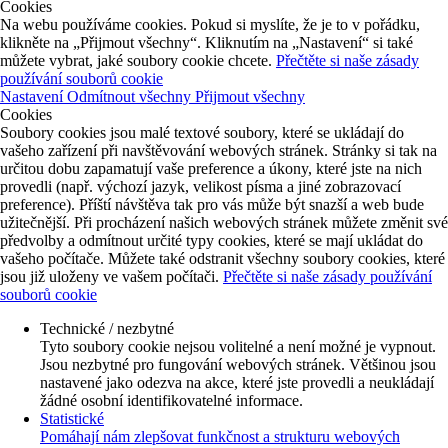
Cookies
Na webu používáme cookies. Pokud si myslíte, že je to v pořádku,
klikněte na „Přijmout všechny“. Kliknutím na „Nastavení“ si také
můžete vybrat, jaké soubory cookie chcete.
Přečtěte si naše zásady
používání souborů cookie
Nastavení
Odmítnout všechny
Přijmout všechny
Cookies
Soubory cookies jsou malé textové soubory, které se ukládají do
vašeho zařízení při navštěvování webových stránek. Stránky si tak na
určitou dobu zapamatují vaše preference a úkony, které jste na nich
provedli (např. výchozí jazyk, velikost písma a jiné zobrazovací
preference). Příští návštěva tak pro vás může být snazší a web bude
užitečnější. Při procházení našich webových stránek můžete změnit své
předvolby a odmítnout určité typy cookies, které se mají ukládat do
vašeho počítače. Můžete také odstranit všechny soubory cookies, které
jsou již uloženy ve vašem počítači.
Přečtěte si naše zásady používání
souborů cookie
Technické / nezbytné
Tyto soubory cookie nejsou volitelné a není možné je vypnout.
Jsou nezbytné pro fungování webových stránek. Většinou jsou
nastavené jako odezva na akce, které jste provedli a neukládají
žádné osobní identifikovatelné informace.
Statistické
Pomáhají nám zlepšovat funkčnost a strukturu webových