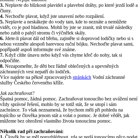
3.
Neplavte do blízkosti plavidel a plavební dráhy, po které jezdí lodě a
čluny.
4.
Nechoďte plavat, když jste unavení nebo rozpálení.
5.
Neplavte a neskákejte do vody tam, kde to neznáte a nemůžete
vidět, co je pod hladinou. Mohli by jste se zranit, mít trvalé následky
nebo zabít o pahýl stromu či výčnělek skály.
6.
Jdete-li plavat dál od břehu, zajistěte si doprovod lodičky nebo si s
sebou vezměte alespoň barevnou ruční bójku. Nechoďte plavat sami,
popřípadě aspoň informujte své známe.
7.
Když cítíte únavu nebo když vás chytne křeč do nohy, tak si
odpočiňte.
8.
Nezapomeňte, že děti bez řádně oblečených a upevněných
záchranných vest nepatří do lodiček.
Více najdete na pěkně zpracovaných
stránkách
Vodní záchranné
služby Českého červeného kříže.
Jak zachraňovat?
Špatná pomoc, žádná pomoc. Zachraňovat tonoucího bez uvážení není
vždy správné řešení, mohlo by se totiž stát, že se utopí i sám
zachránce. To však neznamená, že bychom měli při pohledu na
topícího se člověka jenom stát a volat o pomoc. Je dobré vědět, jak
můžeme bez ohrožení vlastního života tonoucímu pomoc.
Několik rad při zachraňování:
1.
Člověk by se měl porozhlédnout, zda se nedá tonoucímu něco podat