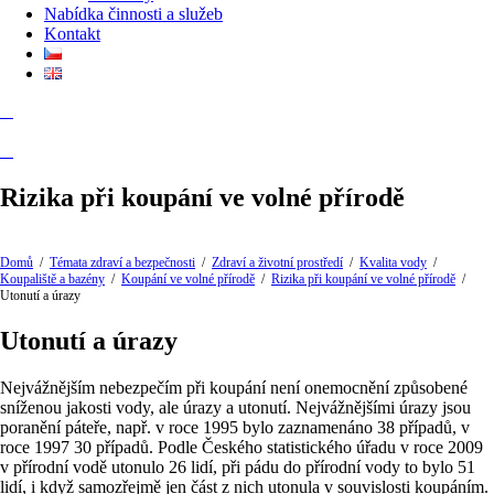
Nabídka činnosti a služeb
Kontakt
Rizika při koupání ve volné přírodě
Domů
/
Témata zdraví a bezpečnosti
/
Zdraví a životní prostředí
/
Kvalita vody
/
Koupaliště a bazény
/
Koupání ve volné přírodě
/
Rizika při koupání ve volné přírodě
/
Utonutí a úrazy
Utonutí a úrazy
Nejvážnějším nebezpečím při koupání není onemocnění způsobené
sníženou jakosti vody, ale úrazy a utonutí. Nejvážnějšími úrazy jsou
poranění páteře, např. v roce 1995 bylo zaznamenáno 38 případů, v
roce 1997 30 případů. Podle Českého statistického úřadu v roce 2009
v přírodní vodě utonulo 26 lidí, při pádu do přírodní vody to bylo 51
lidí, i když samozřejmě jen část z nich utonula v souvislosti koupáním.