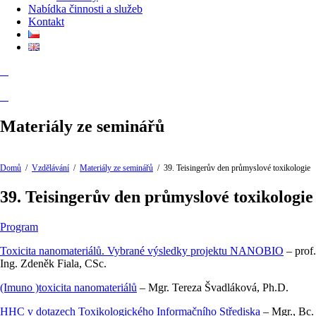
Nabídka činnosti a služeb
Kontakt
Materiály ze seminářů
Domů
/
Vzdělávání
/
Materiály ze seminářů
/
39. Teisingerův den průmyslové toxikologie
39. Teisingerův den průmyslové toxikologie
Program
Toxicita nanomateriálů. Vybrané výsledky projektu NANOBIO
– prof.
Ing. Zdeněk Fiala, CSc.
(Imuno )toxicita nanomateriálů
– Mgr. Tereza Švadláková, Ph.D.
HHC v dotazech Toxikologického Informačního Střediska
– Mgr., Bc.