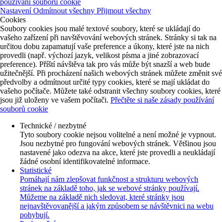
používání souborů cookie
Nastavení
Odmítnout všechny
Přijmout všechny
Cookies
Soubory cookies jsou malé textové soubory, které se ukládají do
vašeho zařízení při navštěvování webových stránek. Stránky si tak na
určitou dobu zapamatují vaše preference a úkony, které jste na nich
provedli (např. výchozí jazyk, velikost písma a jiné zobrazovací
preference). Příští návštěva tak pro vás může být snazší a web bude
užitečnější. Při procházení našich webových stránek můžete změnit své
předvolby a odmítnout určité typy cookies, které se mají ukládat do
vašeho počítače. Můžete také odstranit všechny soubory cookies, které
jsou již uloženy ve vašem počítači.
Přečtěte si naše zásady používání
souborů cookie
Technické / nezbytné
Tyto soubory cookie nejsou volitelné a není možné je vypnout.
Jsou nezbytné pro fungování webových stránek. Většinou jsou
nastavené jako odezva na akce, které jste provedli a neukládají
žádné osobní identifikovatelné informace.
Statistické
Pomáhají nám zlepšovat funkčnost a strukturu webových
stránek na základě toho, jak se webové stránky používají.
Můžeme na základě nich sledovat, které stránky jsou
nejnavštěvovanější a jakým způsobem se návštěvnici na webu
pohybují.