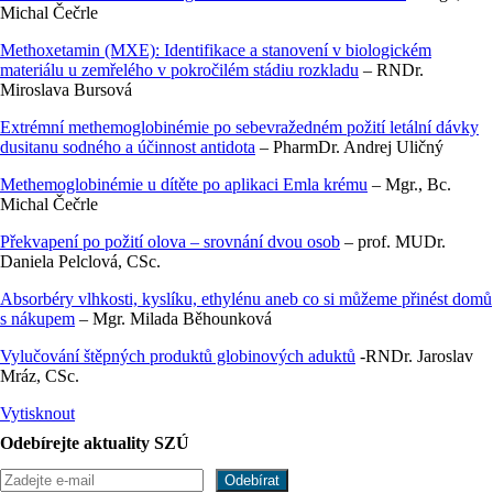
Michal Čečrle
Methoxetamin (MXE): Identifikace a stanovení v biologickém
materiálu u zemřelého v pokročilém stádiu rozkladu
– RNDr.
Miroslava Bursová
Extrémní methemoglobinémie po sebevražedném požití letální dávky
dusitanu sodného a účinnost antidota
– PharmDr. Andrej Uličný
Methemoglobinémie u dítěte po aplikaci Emla krému
– Mgr., Bc.
Michal Čečrle
Překvapení po požití olova – srovnání dvou osob
– prof. MUDr.
Daniela Pelclová, CSc.
Absorbéry vlhkosti, kyslíku, ethylénu aneb co si můžeme přinést domů
s nákupem
– Mgr. Milada Běhounková
Vylučování štěpných produktů globinových aduktů
-RNDr. Jaroslav
Mráz, CSc.
Vytisknout
Odebírejte aktuality SZÚ