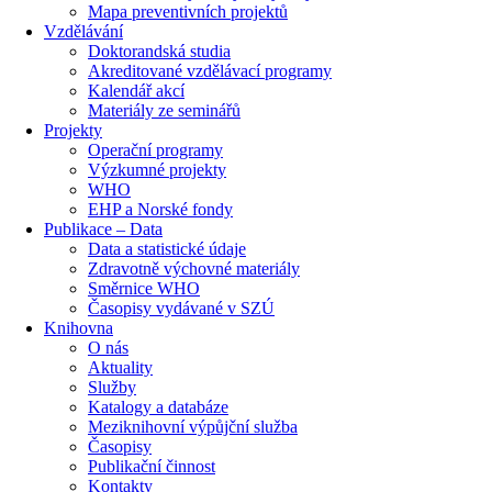
Mapa preventivních projektů
Vzdělávání
Doktorandská studia
Akreditované vzdělávací programy
Kalendář akcí
Materiály ze seminářů
Projekty
Operační programy
Výzkumné projekty
WHO
EHP a Norské fondy
Publikace – Data
Data a statistické údaje
Zdravotně výchovné materiály
Směrnice WHO
Časopisy vydávané v SZÚ
Knihovna
O nás
Aktuality
Služby
Katalogy a databáze
Meziknihovní výpůjční služba
Časopisy
Publikační činnost
Kontakty