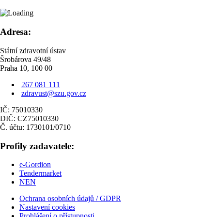
Adresa:
Státní zdravotní ústav
Šrobárova 49/48
Praha 10, 100 00
267 081 111
zdravust@szu.gov.cz
IČ: 75010330
DIČ: CZ75010330
Č. účtu: 1730101/0710
Profily zadavatele:
e-Gordion
Tendermarket
NEN
Ochrana osobních údajů / GDPR
Nastavení cookies
Prohlášení o přístupnosti