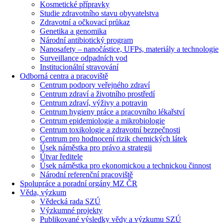
Kosmetické přípravky
Studie zdravotního stavu obyvatelstva
Zdravotní a očkovací průkaz
Genetika a genomika
Národní antibiotický program
Nanosafety – nanočástice, UFPs, materiály a technologie
Surveillance odpadních vod
Institucionální stravování
Odborná centra a pracoviště
Centrum podpory veřejného zdraví
Centrum zdraví a životního prostředí
Centrum zdraví, výživy a potravin
Centrum hygieny práce a pracovního lékařství
Centrum epidemiologie a mikrobiologie
Centrum toxikologie a zdravotní bezpečnosti
Centrum pro hodnocení rizik chemických látek
Úsek náměstka pro právo a strategii
Útvar ředitele
Úsek náměstka pro ekonomickou a technickou činnost
Národní referenční pracoviště
Spolupráce a poradní orgány MZ ČR
Věda, výzkum
Vědecká rada SZÚ
Výzkumné projekty
Publikované výsledky vědy a výzkumu SZÚ