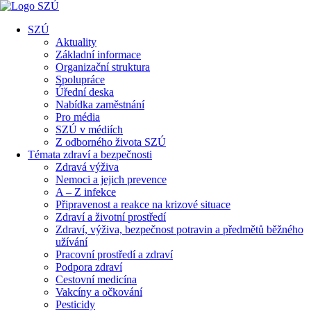
SZÚ
Aktuality
Základní informace
Organizační struktura
Spolupráce
Úřední deska
Nabídka zaměstnání
Pro média
SZÚ v médiích
Z odborného života SZÚ
Témata zdraví a bezpečnosti
Zdravá výživa
Nemoci a jejich prevence
A – Z infekce
Připravenost a reakce na krizové situace
Zdraví a životní prostředí
Zdraví, výživa, bezpečnost potravin a předmětů běžného
užívání
Pracovní prostředí a zdraví
Podpora zdraví
Cestovní medicína
Vakcíny a očkování
Pesticidy