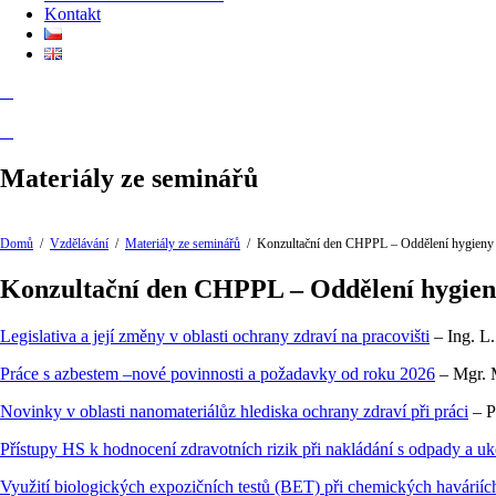
Kontakt
Materiály ze seminářů
Domů
/
Vzdělávání
/
Materiály ze seminářů
/
Konzultační den CHPPL – Oddělení hygieny p
Konzultační den CHPPL – Oddělení hygieny
Legislativa a její změny v oblasti ochrany zdraví na pracovišti
– Ing. L
Práce s azbestem –nové povinnosti a požadavky od roku 2026
– Mgr. 
Novinky v oblasti nanomateriálůz hlediska ochrany zdraví při práci
– P
Přístupy HS k hodnocení zdravotních rizik při nakládání s odpady a
Využití biologických expozičních testů (BET) při chemických haváriích