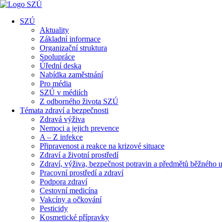
SZÚ
Aktuality
Základní informace
Organizační struktura
Spolupráce
Úřední deska
Nabídka zaměstnání
Pro média
SZÚ v médiích
Z odborného života SZÚ
Témata zdraví a bezpečnosti
Zdravá výživa
Nemoci a jejich prevence
A – Z infekce
Připravenost a reakce na krizové situace
Zdraví a životní prostředí
Zdraví, výživa, bezpečnost potravin a předmětů běžného u
Pracovní prostředí a zdraví
Podpora zdraví
Cestovní medicína
Vakcíny a očkování
Pesticidy
Kosmetické přípravky