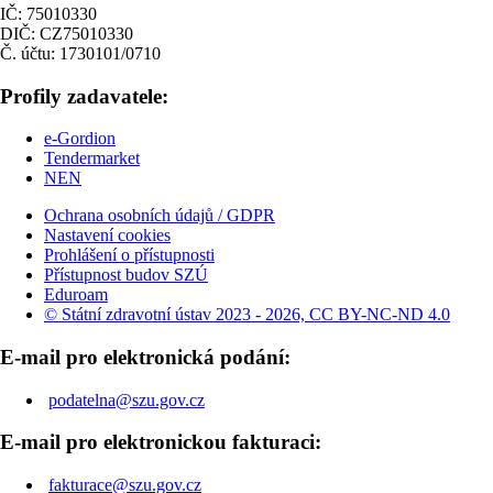
IČ: 75010330
DIČ: CZ75010330
Č. účtu: 1730101/0710
Profily zadavatele:
e-Gordion
Tendermarket
NEN
Ochrana osobních údajů / GDPR
Nastavení cookies
Prohlášení o přístupnosti
Přístupnost budov SZÚ
Eduroam
© Státní zdravotní ústav 2023 - 2026, CC BY-NC-ND 4.0
E-mail pro elektronická podání:
podatelna@szu.gov.cz
E-mail pro elektronickou fakturaci:
fakturace@szu.gov.cz