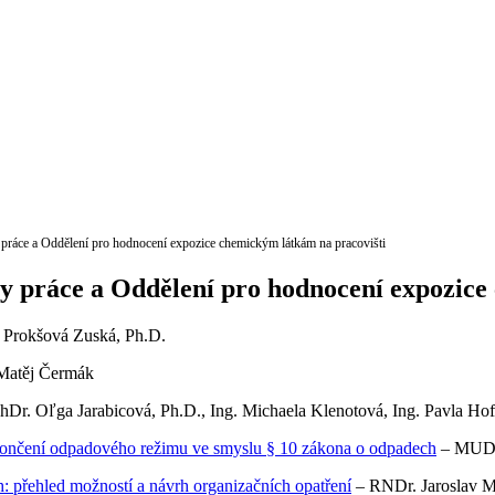
ráce a Oddělení pro hodnocení expozice chemickým látkám na pracovišti
 práce a Oddělení pro hodnocení expozice
. Prokšová Zuská, Ph.D.
Matěj Čermák
hDr. Oľga Jarabicová, Ph.D., Ing. Michaela Klenotová, Ing. Pavla Ho
 ukončení odpadového režimu ve smyslu § 10 zákona o odpadech
– MUDr
: přehled možností a návrh organizačních opatření
– RNDr. Jaroslav M