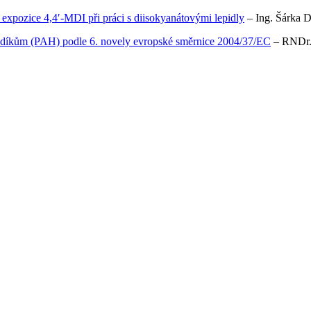
expozice 4,4′-MDI při práci s diisokyanátovými lepidly
– Ing. Šárka 
odíkům (PAH) podle 6. novely evropské směrnice 2004/37/EC
– RNDr. 