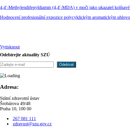
4,4′-Methylendifenyldiamin (4,4′-MDA) v moči jako ukazatel kolísavé 
Hodnocení profesionální expozice polycyklickým aromatickým uhlov
Vytisknout
Odebírejte aktuality SZÚ
Adresa:
Státní zdravotní ústav
Šrobárova 49/48
Praha 10, 100 00
267 081 111
zdravust@szu.gov.cz