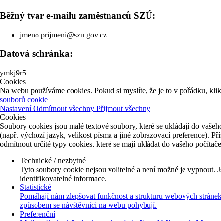
Běžný tvar e-mailu zaměstnanců SZÚ:
jmeno.prijmeni@szu.gov.cz
Datová schránka:
ymkj9r5
Cookies
Na webu používáme cookies. Pokud si myslíte, že je to v pořádku, kli
souborů cookie
Nastavení
Odmítnout všechny
Přijmout všechny
Cookies
Soubory cookies jsou malé textové soubory, které se ukládají do vašeho
(např. výchozí jazyk, velikost písma a jiné zobrazovací preference). P
odmítnout určité typy cookies, které se mají ukládat do vašeho počítač
Technické / nezbytné
Tyto soubory cookie nejsou volitelné a není možné je vypnout. J
identifikovatelné informace.
Statistické
Pomáhají nám zlepšovat funkčnost a strukturu webových stránek 
způsobem se návštěvnici na webu pohybují.
Preferenční