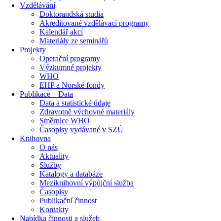
Vzdělávání
Doktorandská studia
Akreditované vzdělávací programy
Kalendář akcí
Materiály ze seminářů
Projekty
Operační programy
Výzkumné projekty
WHO
EHP a Norské fondy
Publikace – Data
Data a statistické údaje
Zdravotně výchovné materiály
Směrnice WHO
Časopisy vydávané v SZÚ
Knihovna
O nás
Aktuality
Služby
Katalogy a databáze
Meziknihovní výpůjční služba
Časopisy
Publikační činnost
Kontakty
Nabídka činnosti a služeb