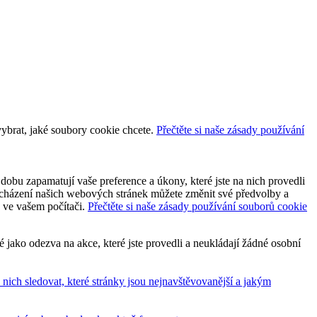
vybrat, jaké soubory cookie chcete.
Přečtěte si naše zásady používání
dobu zapamatují vaše preference a úkony, které jste na nich provedli
 procházení našich webových stránek můžete změnit své předvolby a
y ve vašem počítači.
Přečtěte si naše zásady používání souborů cookie
jako odezva na akce, které jste provedli a neukládají žádné osobní
ich sledovat, které stránky jsou nejnavštěvovanější a jakým