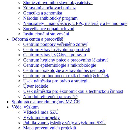
Studie zdravotního stavu obyvatelstva
Zdravotní a očkovací průkaz
Genetika a genomika
Národní antibiotický program
Nanosafety – nanočástice, UFPs, materiály a technologie
Surveillance odpadních vod
Institucionální stravování
Odborná centra a pracoviště
Centrum podpory veřejného zdraví
Centrum zdraví a životního prostředí
Centrum zdraví, výživy a potravin
Centrum hygieny práce a pracovního lékařství
Centrum epidemiologie a mikrobiologie
Centrum toxikologie a zdravotní bezpečnosti
Centrum pro hodnocení rizik chemických látek
Úsek náměstka pro právo a strategii
Útvar ředitele
Úsek náměstka pro ekonomickou a technickou činnost
Národní referenční pracoviště
Spolupráce a poradní orgány MZ ČR
Věda, výzkum
Vědecká rada SZÚ
Výzkumné projekty
Publikované výsledky vědy a výzkumu SZÚ
Mapa preventivních projektů