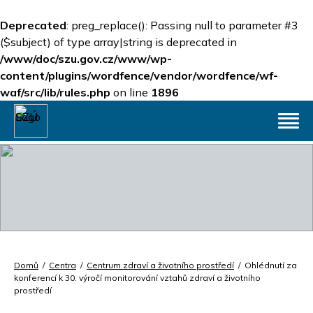
Deprecated
: preg_replace(): Passing null to parameter #3
($subject) of type array|string is deprecated in
/www/doc/szu.gov.cz/www/wp-
content/plugins/wordfence/vendor/wordfence/wf-
waf/src/lib/rules.php
on line
1896
Domů
/
Centra
/
Centrum zdraví a životního prostředí
/
Ohlédnutí za
konferencí k 30. výročí monitorování vztahů zdraví a životního
prostředí