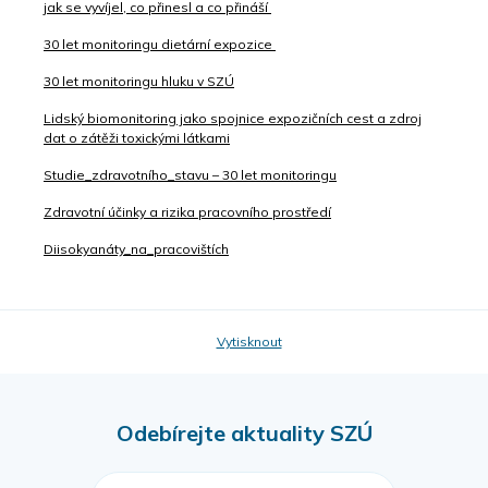
jak se vyvíjel, co přinesl a co přináší
30 let monitoringu dietární expozice
30 let monitoringu hluku v SZÚ
Lidský biomonitoring jako spojnice expozičních cest a zdroj
dat o zátěži toxickými látkami
Studie_zdravotního_stavu – 30 let monitoringu
Zdravotní účinky a rizika pracovního prostředí
Diisokyanáty_na_pracovištích
Vytisknout
Odebírejte aktuality SZÚ