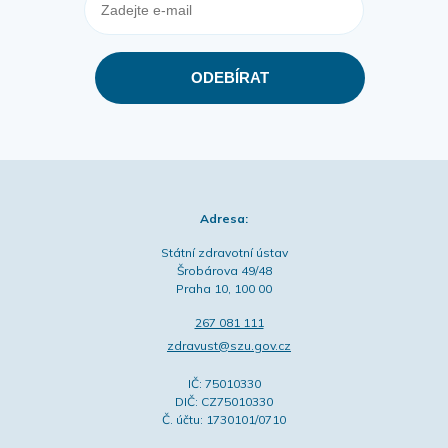
Adresa:
Státní zdravotní ústav
Šrobárova 49/48
Praha 10, 100 00
267 081 111
zdravust@szu.gov.cz
IČ: 75010330
DIČ: CZ75010330
Č. účtu: 1730101/0710