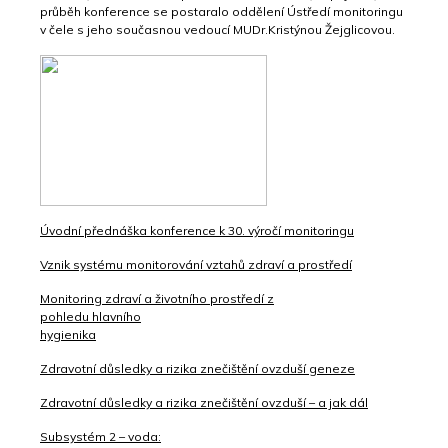
průběh konference se postaralo oddělení Ústředí monitoringu
v čele s jeho současnou vedoucí MUDr.Kristýnou Žejglicovou.
Úvodní přednáška konference k 30. výročí monitoringu
Vznik systému monitorování vztahů zdraví a prostředí
Monitoring zdraví a životního prostředí z
pohledu hlavního
hygienika
Zdravotní důsledky a rizika znečištění ovzduší geneze
Zdravotní důsledky a rizika znečištění ovzduší – a jak dál
Subsystém 2 – voda: