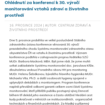
Ohlédnutí za konferencí k 30. výročí
monitorování vztahů zdraví a životního
prostředí
16. PROSINCE 2024 | AUTOR: CENTRUM ZDRAVÍ A
ŽIVOTNÍHO PROSTŘEDÍ
Dne 5. prosince proběhla ve velké posluchárně Státního
zdravotního ústavu konference věnovaná 30. výročí
pravidelného chodu Systému monitorování zdravotního stavu
obyvatelstva ČR ve vztahu k životnímu prostředí. Význam
konference podtrhla v zahajovacím projevu ředitelka SZÚ
MUDr. Barbora Macková, MBA. Byli jsme rádi, že jsme mohli
uvítat zakladatele Systému monitorování doc. Jaroslava Kříže,
dlouholetou vedoucí Poradního sboru HH pro monitoring
MUDr. Helenu Šebákovou, bývalého hlavního hygienika MUDr.
Michaela Víta, Ph.D. a další osobnosti hygieny spojené v
uplynulých dekádách s monitoringem. Program konference
naplnili převážně odborní garanti celkem osmi částí Systému
monitorování, kteří přiblížili publiku postupný vývoj činností
během tří dekád jeho existence a často obtížné hledání cest
kudy pokračovat v měnících se institucionálních, organizačně
technických a finančních podmínkách. Za hladký a příjemný