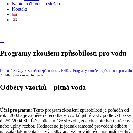
Nabídka činnosti a služeb
Kontakt
Programy zkoušení způsobilosti pro vodu
Domů
/
Služby
/
Zkoušení způsobilosti / EHK
/
Programy zkoušení způsobilosti pro vodu
/
Odběry vzorků – pitná voda
Odběry vzorků – pitná voda
Účel programu:
Tento program zkoušení způsobilosti je pořádán od
roku 2003 a je zaměřený na odběry vzorků pitné vody podle vyhlášky
č. 252/2004 Sb. Účastník si může si zvolit, zda chce předvést krácený
nebo úplný rozbor. Hodnoceno je jednak samotné provedení odběru,
náležitá dokumentace a výsledky analýz prováděných na místě (volný