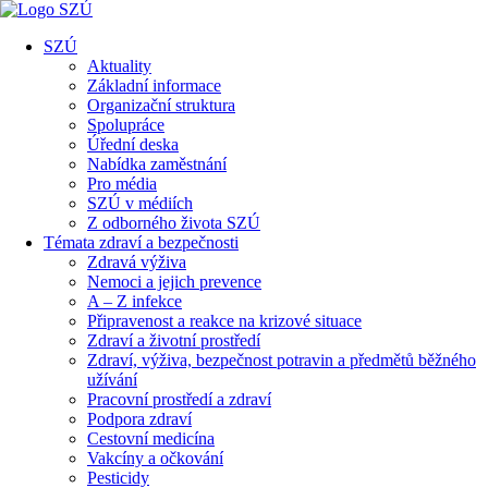
SZÚ
Aktuality
Základní informace
Organizační struktura
Spolupráce
Úřední deska
Nabídka zaměstnání
Pro média
SZÚ v médiích
Z odborného života SZÚ
Témata zdraví a bezpečnosti
Zdravá výživa
Nemoci a jejich prevence
A – Z infekce
Připravenost a reakce na krizové situace
Zdraví a životní prostředí
Zdraví, výživa, bezpečnost potravin a předmětů běžného
užívání
Pracovní prostředí a zdraví
Podpora zdraví
Cestovní medicína
Vakcíny a očkování
Pesticidy