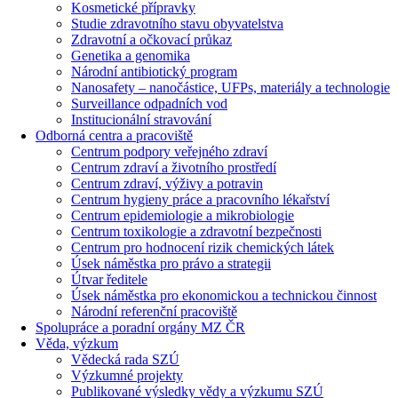
Kosmetické přípravky
Studie zdravotního stavu obyvatelstva
Zdravotní a očkovací průkaz
Genetika a genomika
Národní antibiotický program
Nanosafety – nanočástice, UFPs, materiály a technologie
Surveillance odpadních vod
Institucionální stravování
Odborná centra a pracoviště
Centrum podpory veřejného zdraví
Centrum zdraví a životního prostředí
Centrum zdraví, výživy a potravin
Centrum hygieny práce a pracovního lékařství
Centrum epidemiologie a mikrobiologie
Centrum toxikologie a zdravotní bezpečnosti
Centrum pro hodnocení rizik chemických látek
Úsek náměstka pro právo a strategii
Útvar ředitele
Úsek náměstka pro ekonomickou a technickou činnost
Národní referenční pracoviště
Spolupráce a poradní orgány MZ ČR
Věda, výzkum
Vědecká rada SZÚ
Výzkumné projekty
Publikované výsledky vědy a výzkumu SZÚ