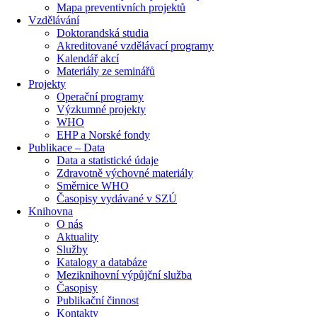
Mapa preventivních projektů
Vzdělávání
Doktorandská studia
Akreditované vzdělávací programy
Kalendář akcí
Materiály ze seminářů
Projekty
Operační programy
Výzkumné projekty
WHO
EHP a Norské fondy
Publikace – Data
Data a statistické údaje
Zdravotně výchovné materiály
Směrnice WHO
Časopisy vydávané v SZÚ
Knihovna
O nás
Aktuality
Služby
Katalogy a databáze
Meziknihovní výpůjční služba
Časopisy
Publikační činnost
Kontakty