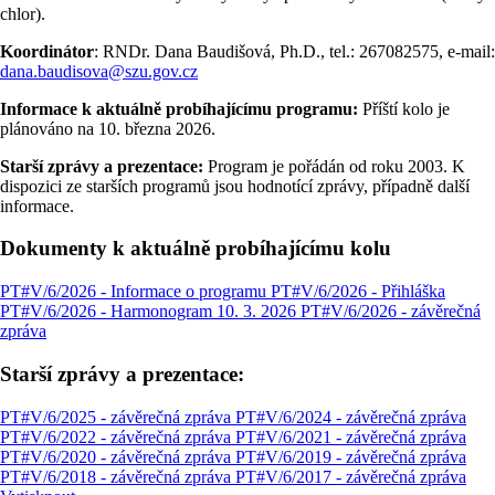
chlor).
Koordinátor
: RNDr. Dana Baudišová, Ph.D., tel.: 267082575, e-mail:
dana.baudisova@szu.gov.cz
Informace k aktuálně probíhajícímu programu:
Příští kolo je
plánováno na 10. března 2026.
Starší zprávy a prezentace:
Program je pořádán od roku 2003. K
dispozici ze starších programů jsou hodnotící zprávy, případně další
informace.
Dokumenty k aktuálně probíhajícímu kolu
PT#V/6/2026 - Informace o programu
PT#V/6/2026 - Přihláška
PT#V/6/2026 - Harmonogram 10. 3. 2026
PT#V/6/2026 - závěrečná
zpráva
Starší zprávy a prezentace:
PT#V/6/2025 - závěrečná zpráva
PT#V/6/2024 - závěrečná zpráva
PT#V/6/2022 - závěrečná zpráva
PT#V/6/2021 - závěrečná zpráva
PT#V/6/2020 - závěrečná zpráva
PT#V/6/2019 - závěrečná zpráva
PT#V/6/2018 - závěrečná zpráva
PT#V/6/2017 - závěrečná zpráva