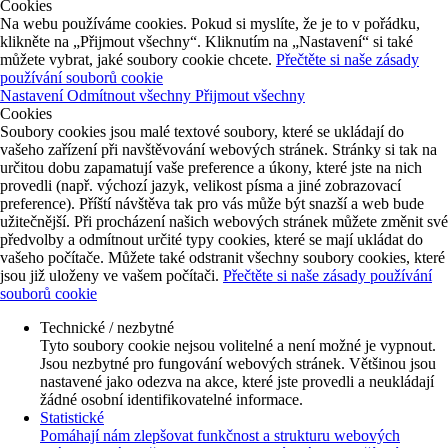
Cookies
Na webu používáme cookies. Pokud si myslíte, že je to v pořádku,
klikněte na „Přijmout všechny“. Kliknutím na „Nastavení“ si také
můžete vybrat, jaké soubory cookie chcete.
Přečtěte si naše zásady
používání souborů cookie
Nastavení
Odmítnout všechny
Přijmout všechny
Cookies
Soubory cookies jsou malé textové soubory, které se ukládají do
vašeho zařízení při navštěvování webových stránek. Stránky si tak na
určitou dobu zapamatují vaše preference a úkony, které jste na nich
provedli (např. výchozí jazyk, velikost písma a jiné zobrazovací
preference). Příští návštěva tak pro vás může být snazší a web bude
užitečnější. Při procházení našich webových stránek můžete změnit své
předvolby a odmítnout určité typy cookies, které se mají ukládat do
vašeho počítače. Můžete také odstranit všechny soubory cookies, které
jsou již uloženy ve vašem počítači.
Přečtěte si naše zásady používání
souborů cookie
Technické / nezbytné
Tyto soubory cookie nejsou volitelné a není možné je vypnout.
Jsou nezbytné pro fungování webových stránek. Většinou jsou
nastavené jako odezva na akce, které jste provedli a neukládají
žádné osobní identifikovatelné informace.
Statistické
Pomáhají nám zlepšovat funkčnost a strukturu webových