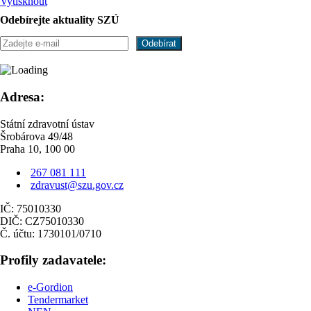
Vytisknout
Odebírejte aktuality SZÚ
Adresa:
Státní zdravotní ústav
Šrobárova 49/48
Praha 10, 100 00
267 081 111
zdravust@szu.gov.cz
IČ: 75010330
DIČ: CZ75010330
Č. účtu: 1730101/0710
Profily zadavatele:
e-Gordion
Tendermarket