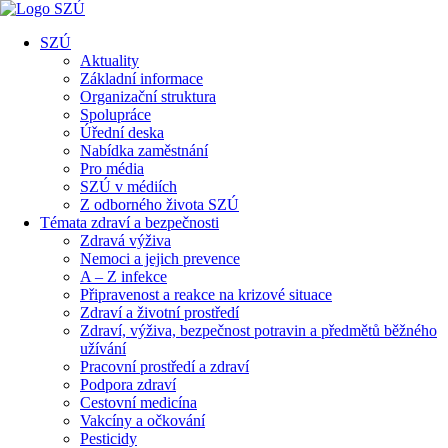
SZÚ
Aktuality
Základní informace
Organizační struktura
Spolupráce
Úřední deska
Nabídka zaměstnání
Pro média
SZÚ v médiích
Z odborného života SZÚ
Témata zdraví a bezpečnosti
Zdravá výživa
Nemoci a jejich prevence
A – Z infekce
Připravenost a reakce na krizové situace
Zdraví a životní prostředí
Zdraví, výživa, bezpečnost potravin a předmětů běžného
užívání
Pracovní prostředí a zdraví
Podpora zdraví
Cestovní medicína
Vakcíny a očkování
Pesticidy