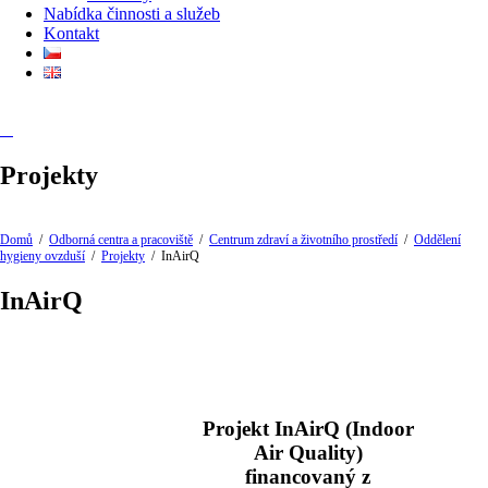
Nabídka činnosti a služeb
Kontakt
Projekty
Domů
/
Odborná centra a pracoviště
/
Centrum zdraví a životního prostředí
/
Oddělení
hygieny ovzduší
/
Projekty
/
InAirQ
InAirQ
Projekt InAirQ (Indoor
Air Quality)
financovaný z