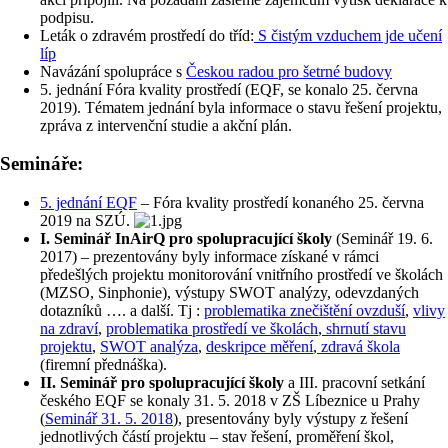
podpisu.
Leták o zdravém prostředí do tříd:
S čistým vzduchem jde učení
líp
Navázání spolupráce s
Českou radou pro šetrné budovy
5. jednání Fóra kvality prostředí (EQF, se konalo 25. června
2019). Tématem jednání byla informace o stavu řešení projektu,
zpráva z intervenční studie a akční plán.
Semináře:
5. jednání EQF
– Fóra kvality prostředí konaného 25. června
2019 na SZÚ.
I. Seminář InAirQ pro spolupracující školy
(
Seminář 19. 6.
2017
) – prezentovány byly informace získané v rámci
předešlých projektu monitorování vnitřního prostředí ve školách
(MZSO, Sinphonie), výstupy SWOT analýzy, odevzdaných
dotazníků …. a další. Tj :
problematika znečištění ovzduší
,
vlivy
na zdraví
,
problematika prostředí ve školách
,
shrnutí stavu
projektu
,
SWOT analýza
,
deskripce měření
,
zdravá škola
(firemní přednáška).
II. Seminář pro spolupracující školy
a III. pracovní setkání
českého EQF se konaly 31. 5. 2018 v ZŠ Líbeznice u Prahy
(
Seminář 31. 5. 2018
), presentovány byly výstupy z řešení
jednotlivých částí projektu – stav řešení, proměření škol,