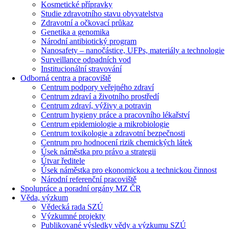
Kosmetické přípravky
Studie zdravotního stavu obyvatelstva
Zdravotní a očkovací průkaz
Genetika a genomika
Národní antibiotický program
Nanosafety – nanočástice, UFPs, materiály a technologie
Surveillance odpadních vod
Institucionální stravování
Odborná centra a pracoviště
Centrum podpory veřejného zdraví
Centrum zdraví a životního prostředí
Centrum zdraví, výživy a potravin
Centrum hygieny práce a pracovního lékařství
Centrum epidemiologie a mikrobiologie
Centrum toxikologie a zdravotní bezpečnosti
Centrum pro hodnocení rizik chemických látek
Úsek náměstka pro právo a strategii
Útvar ředitele
Úsek náměstka pro ekonomickou a technickou činnost
Národní referenční pracoviště
Spolupráce a poradní orgány MZ ČR
Věda, výzkum
Vědecká rada SZÚ
Výzkumné projekty
Publikované výsledky vědy a výzkumu SZÚ