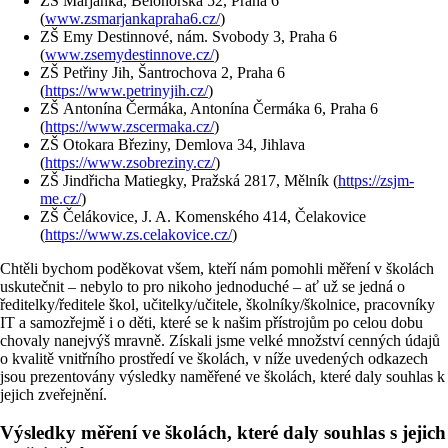
ZŠ Marjánka, Bělohorská 52, Praha 6
(
www.zsmarjankapraha6.cz/
)
ZŠ Emy Destinnové, nám. Svobody 3, Praha 6
(
www.zsemydestinnove.cz/
)
ZŠ Petřiny Jih, Šantrochova 2, Praha 6
(
https://www.petrinyjih.cz/
)
ZŠ Antonína Čermáka, Antonína Čermáka 6, Praha 6
(
https://www.zscermaka.cz/
)
ZŠ Otokara Březiny, Demlova 34, Jihlava
(
https://www.zsobreziny.cz/
)
ZŠ Jindřicha Matiegky, Pražská 2817, Mělník (
https://zsjm-
me.cz/
)
ZŠ Čelákovice, J. A. Komenského 414, Čelakovice
(
https://www.zs.celakovice.cz/
)
Chtěli bychom poděkovat všem, kteří nám pomohli měření v školách
uskutečnit – nebylo to pro nikoho jednoduché – ať už se jedná o
ředitelky/ředitele škol, učitelky/učitele, školníky/školnice, pracovníky
IT a samozřejmě i o děti, které se k našim přístrojům po celou dobu
chovaly nanejvýš mravně. Získali jsme velké množství cenných údajů
o kvalitě vnitřního prostředí ve školách, v níže uvedených odkazech
jsou prezentovány výsledky naměřené ve školách, které daly souhlas k
jejich zveřejnění.
Výsledky měření ve školách, které daly souhlas s jejich