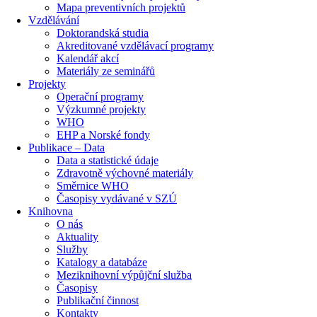
Mapa preventivních projektů
Vzdělávání
Doktorandská studia
Akreditované vzdělávací programy
Kalendář akcí
Materiály ze seminářů
Projekty
Operační programy
Výzkumné projekty
WHO
EHP a Norské fondy
Publikace – Data
Data a statistické údaje
Zdravotně výchovné materiály
Směrnice WHO
Časopisy vydávané v SZÚ
Knihovna
O nás
Aktuality
Služby
Katalogy a databáze
Meziknihovní výpůjční služba
Časopisy
Publikační činnost
Kontakty