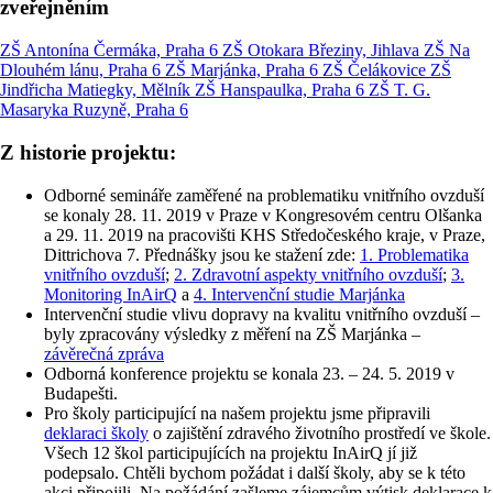
zveřejněním
ZŠ Antonína Čermáka, Praha 6
ZŠ Otokara Březiny, Jihlava
ZŠ Na
Dlouhém lánu, Praha 6
ZŠ Marjánka, Praha 6
ZŠ Čelákovice
ZŠ
Jindřicha Matiegky, Mělník
ZŠ Hanspaulka, Praha 6
ZŠ T. G.
Masaryka Ruzyně, Praha 6
Z historie projektu:
Odborné semináře zaměřené na problematiku vnitřního ovzduší
se konaly 28. 11. 2019 v Praze v Kongresovém centru Olšanka
a 29. 11. 2019 na pracovišti KHS Středočeského kraje, v Praze,
Dittrichova 7. Přednášky jsou ke stažení zde:
1. Problematika
vnitřního ovzduší
;
2. Zdravotní aspekty vnitřního ovzduší
;
3.
Monitoring InAirQ
a
4. Intervenční studie Marjánka
Intervenční studie vlivu dopravy na kvalitu vnitřního ovzduší –
byly zpracovány výsledky z měření na ZŠ Marjánka –
závěrečná zpráva
Odborná konference projektu se konala 23. – 24. 5. 2019 v
Budapešti.
Pro školy participující na našem projektu jsme připravili
deklaraci školy
o zajištění zdravého životního prostředí ve škole.
Všech 12 škol participujících na projektu InAirQ jí již
podepsalo. Chtěli bychom požádat i další školy, aby se k této
akci připojili. Na požádání zašleme zájemcům výtisk deklarace k