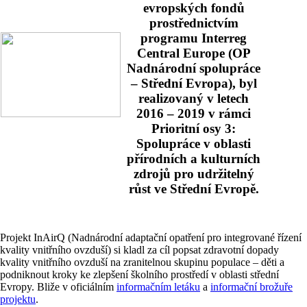
evropských fondů
prostřednictvím
programu Interreg
Central Europe (OP
Nadnárodní spolupráce
– Střední Evropa), byl
realizovaný v letech
2016 – 2019 v rámci
Prioritní osy 3:
Spolupráce v oblasti
přírodních a kulturních
zdrojů pro udržitelný
růst ve Střední Evropě.
Projekt InAirQ (Nadnárodní adaptační opatření pro integrované řízení
kvality vnitřního ovzduší) si kladl za cíl popsat zdravotní dopady
kvality vnitřního ovzduší na zranitelnou skupinu populace – děti a
podniknout kroky ke zlepšení školního prostředí v oblasti střední
Evropy. Bliže v oficiálním
informačním letáku
a
informační brožuře
projektu
.