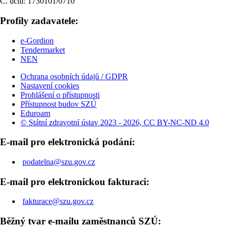
Č. účtu: 1730101/0710
Profily zadavatele:
e-Gordion
Tendermarket
NEN
Ochrana osobních údajů / GDPR
Nastavení cookies
Prohlášení o přístupnosti
Přístupnost budov SZÚ
Eduroam
© Státní zdravotní ústav 2023 - 2026, CC BY-NC-ND 4.0
E-mail pro elektronická podání:
podatelna@szu.gov.cz
E-mail pro elektronickou fakturaci:
fakturace@szu.gov.cz
Běžný tvar e-mailu zaměstnanců SZÚ: