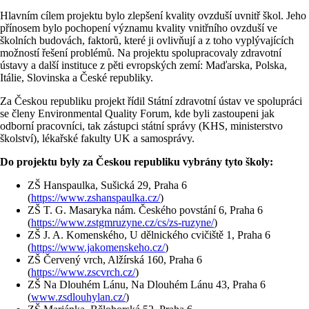
Hlavním cílem projektu bylo zlepšení kvality ovzduší uvnitř škol. Jeho
přínosem bylo pochopení významu kvality vnitřního ovzduší ve
školních budovách, faktorů, které ji ovlivňují a z toho vyplývajících
možností řešení problémů. Na projektu spolupracovaly zdravotní
ústavy a další instituce z pěti evropských zemí: Maďarska, Polska,
Itálie, Slovinska a České republiky.
Za Českou republiku projekt řídil Státní zdravotní ústav ve spolupráci
se členy Environmental Quality Forum, kde byli zastoupeni jak
odborní pracovníci, tak zástupci státní správy (KHS, ministerstvo
školství), lékařské fakulty UK a samosprávy.
Do projektu byly za Českou republiku vybrány tyto školy:
ZŠ Hanspaulka, Sušická 29, Praha 6
(
https://www.zshanspaulka.cz/
)
ZŠ T. G. Masaryka nám. Českého povstání 6, Praha 6
(
https://www.zstgmruzyne.cz/cs/zs-ruzyne/
)
ZŠ J. A. Komenského, U dělnického cvičiště 1, Praha 6
(
https://www.jakomenskeho.cz/
)
ZŠ Červený vrch, Alžírská 160, Praha 6
(
https://www.zscvrch.cz/
)
ZŠ Na Dlouhém Lánu, Na Dlouhém Lánu 43, Praha 6
(
www.zsdlouhylan.cz/
)