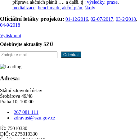
příprava akčních plánů …. a další. tj :
výsledky
,
praxe
,
medializace
,
benchmark
,
akční plán
,
školy
.
Oficiální letáky projektu:
01-12/2016
,
02-07/2017
,
03-2/2018
,
04-9/2018
Vytisknout
Odebírejte aktuality SZÚ
Adresa:
Státní zdravotní ústav
Šrobárova 49/48
Praha 10, 100 00
267 081 111
zdravust@szu.gov.cz
IČ: 75010330
DIČ: CZ75010330