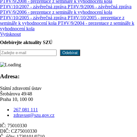
PT#V/9/2008 - prezentace z semináře k vyhodnocení kola
PT#V/10/2007 - závěrečná zpráva
PT#V/9/2006 - závěrečná zpráva
PT#V/9/2006 - prezentace z semináře k vyhodnocení kola
PT#V/10/2005 - závěrečná zpráva
PT#V/10/2005 - prezentace z
semináře k vyhodnocení kola
PT#V/9/2004 - prezentace z semináře k
vyhodnocení kola
Vytisknout
Odebírejte aktuality SZÚ
Adresa:
Státní zdravotní ústav
Šrobárova 49/48
Praha 10, 100 00
267 081 111
zdravust@szu.gov.cz
IČ: 75010330
DIČ: CZ75010330
Č. účtu: 1730101/0710