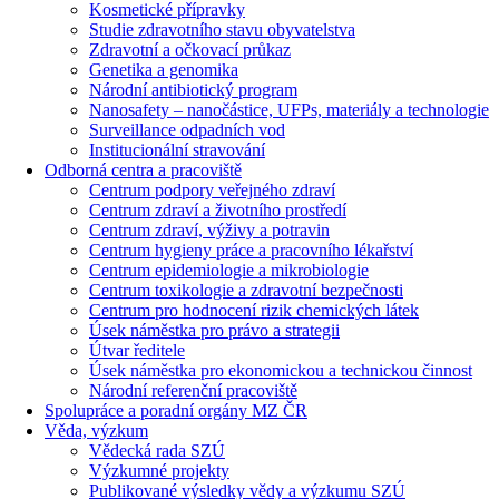
Kosmetické přípravky
Studie zdravotního stavu obyvatelstva
Zdravotní a očkovací průkaz
Genetika a genomika
Národní antibiotický program
Nanosafety – nanočástice, UFPs, materiály a technologie
Surveillance odpadních vod
Institucionální stravování
Odborná centra a pracoviště
Centrum podpory veřejného zdraví
Centrum zdraví a životního prostředí
Centrum zdraví, výživy a potravin
Centrum hygieny práce a pracovního lékařství
Centrum epidemiologie a mikrobiologie
Centrum toxikologie a zdravotní bezpečnosti
Centrum pro hodnocení rizik chemických látek
Úsek náměstka pro právo a strategii
Útvar ředitele
Úsek náměstka pro ekonomickou a technickou činnost
Národní referenční pracoviště
Spolupráce a poradní orgány MZ ČR
Věda, výzkum
Vědecká rada SZÚ
Výzkumné projekty
Publikované výsledky vědy a výzkumu SZÚ