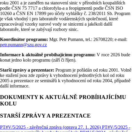
roku 2001 a je zaměřen na stanovení sinic v přírodních koupalištích
podle ČSN 75 7717 a chlorofylu-a a feopigmentů podle ČSN ISO
10260 a ČSN EN 17899 pro účely vyhlášky č. 238/2011 Sb. Program
je však vhodný i pro laboratoře vodárenských společností, které
zpracovávají vzorky surové vody se sinicemi a jakékoli další
laboratoře, které se zabývají rozbory sinic.
Koordinátor programu:
Mgr. Petr Pumann, tel.: 26708220; e-mail:
petr.pumann@szu.gov.cz
Informace k aktuálně probíhajícímu programu:
V roce 2026 bude
konat jedno kolo programu (září či říjen).
Starší zprávy a prezentace:
Program je pořádán od roku 2001. Volně
ke stažení jsou zde zprávy k vyhodnocení jednotlivých kol od roku
2005 a prezentace ze seminářů k vyhodnocení od roku 2004, případně
další informace.
DOKUMENTY K AKTUÁLNĚ PROBÍHAJÍCÍMU
KOLU
STARŠÍ ZPRÁVY A PREZENTACE
PT#V/5/2025 - závěrečná zpráva (oprava 27. 1. 2026)
PT#V/5/2025 -