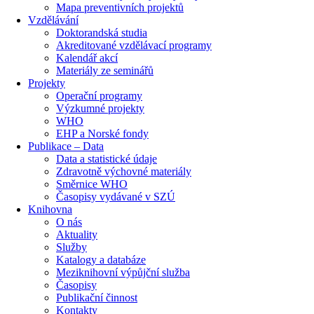
Mapa preventivních projektů
Vzdělávání
Doktorandská studia
Akreditované vzdělávací programy
Kalendář akcí
Materiály ze seminářů
Projekty
Operační programy
Výzkumné projekty
WHO
EHP a Norské fondy
Publikace – Data
Data a statistické údaje
Zdravotně výchovné materiály
Směrnice WHO
Časopisy vydávané v SZÚ
Knihovna
O nás
Aktuality
Služby
Katalogy a databáze
Meziknihovní výpůjční služba
Časopisy
Publikační činnost
Kontakty