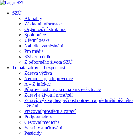
SZÚ
Aktuality
Základní informace
Organizační struktura
Spolupráce
Úřední deska
Nabídka zaměstnání
Pro média
SZÚ v médiích
Z odborného života SZÚ
Témata zdraví a bezpečnosti
Zdravá výživa
Nemoci a jejich prevence
A – Z infekce
Připravenost a reakce na krizové situace
Zdraví a životní prostředí
Zdraví, výživa, bezpečnost potravin a předmětů běžného
užívání
Pracovní prostředí a zdraví
Podpora zdraví
Cestovní medicína
Vakcíny a očkování
Pesticidy